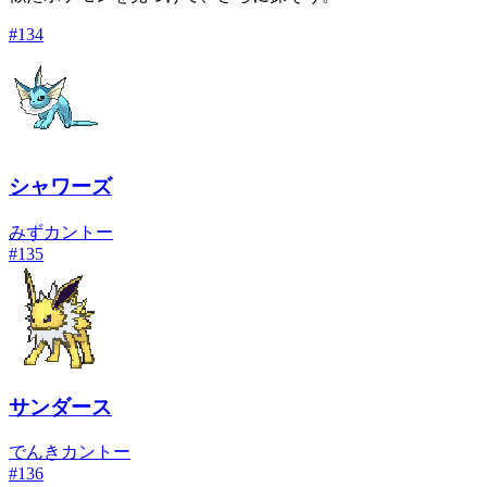
#
134
シャワーズ
みず
カントー
#
135
サンダース
でんき
カントー
#
136