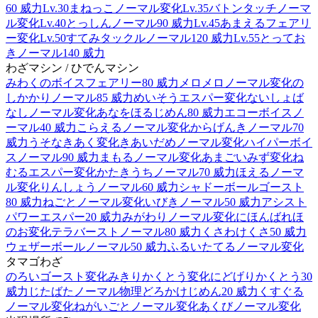
60 威力
Lv.30
まねっこ
ノーマル
変化
Lv.35
バトンタッチ
ノーマ
ル
変化
Lv.40
とっしん
ノーマル
90 威力
Lv.45
あまえる
フェアリ
ー
変化
Lv.50
すてみタックル
ノーマル
120 威力
Lv.55
とってお
き
ノーマル
140 威力
わざマシン / ひでんマシン
みわくのボイス
フェアリー
80 威力
メロメロ
ノーマル
変化
の
しかかり
ノーマル
85 威力
めいそう
エスパー
変化
ないしょば
なし
ノーマル
変化
あなをほる
じめん
80 威力
エコーボイス
ノ
ーマル
40 威力
こらえる
ノーマル
変化
からげんき
ノーマル
70
威力
うそなき
あく
変化
きあいだめ
ノーマル
変化
ハイパーボイ
ス
ノーマル
90 威力
まもる
ノーマル
変化
あまごい
みず
変化
ね
むる
エスパー
変化
かたきうち
ノーマル
70 威力
ほえる
ノーマ
ル
変化
りんしょう
ノーマル
60 威力
シャドーボール
ゴースト
80 威力
ねごと
ノーマル
変化
いびき
ノーマル
50 威力
アシスト
パワー
エスパー
20 威力
みがわり
ノーマル
変化
にほんばれ
ほ
のお
変化
テラバースト
ノーマル
80 威力
くさわけ
くさ
50 威力
ウェザーボール
ノーマル
50 威力
ふるいたてる
ノーマル
変化
タマゴわざ
のろい
ゴースト
変化
みきり
かくとう
変化
にどげり
かくとう
30
威力
じたばた
ノーマル
物理
どろかけ
じめん
20 威力
くすぐる
ノーマル
変化
ねがいごと
ノーマル
変化
あくび
ノーマル
変化