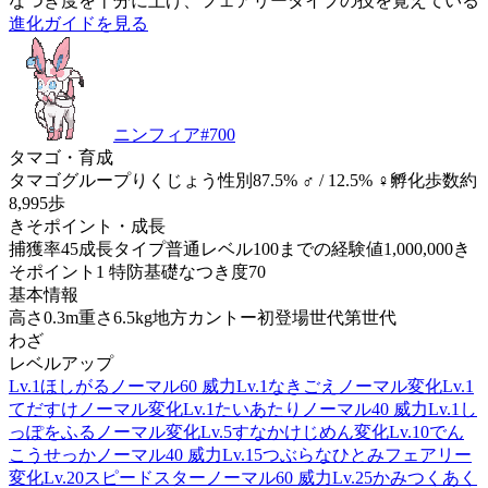
なつき度を十分に上げ、フェアリータイプの技を覚えている
進化ガイドを見る
ニンフィア
#
700
タマゴ・育成
タマゴグループ
りくじょう
性別
87.5% ♂ / 12.5% ♀
孵化歩数
約
8,995歩
きそポイント・成長
捕獲率
45
成長タイプ
普通
レベル100までの経験値
1,000,000
き
そポイント
1 特防
基礎なつき度
70
基本情報
高さ
0.3m
重さ
6.5kg
地方
カントー
初登場世代
第世代
わざ
レベルアップ
Lv.1
ほしがる
ノーマル
60 威力
Lv.1
なきごえ
ノーマル
変化
Lv.1
てだすけ
ノーマル
変化
Lv.1
たいあたり
ノーマル
40 威力
Lv.1
し
っぽをふる
ノーマル
変化
Lv.5
すなかけ
じめん
変化
Lv.10
でん
こうせっか
ノーマル
40 威力
Lv.15
つぶらなひとみ
フェアリー
変化
Lv.20
スピードスター
ノーマル
60 威力
Lv.25
かみつく
あく