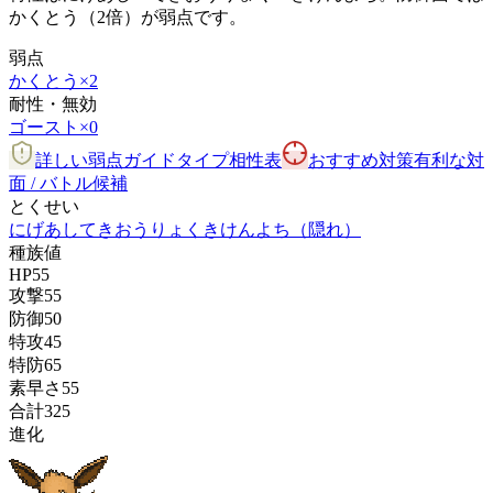
かくとう（2倍）が弱点です。
弱点
かくとう
×2
耐性・無効
ゴースト
×0
詳しい弱点ガイド
タイプ相性表
おすすめ対策
有利な対
面 / バトル候補
とくせい
にげあし
てきおうりょく
きけんよち
（隠れ）
種族値
HP
55
攻撃
55
防御
50
特攻
45
特防
65
素早さ
55
合計
325
進化