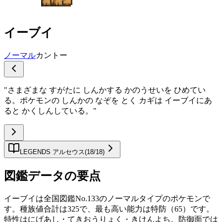
イーブイ
ノーマル
カントー
"
さまざまな すがたに しんかする かのうせいを ひめてい
る。ポケモンの しんかの なぞを とく カギは イーブイにあ
ると かくしんしている。
"
LEGENDS アルセウス
(
18
/
18
)
図鑑データの要点
イーブイは全国図鑑No.133のノーマルタイプのポケモンで
す。種族値合計は325で、最も高い能力は特防（65）です。
特性はにげあし・てきおうりょく・きけんよち。防御面では