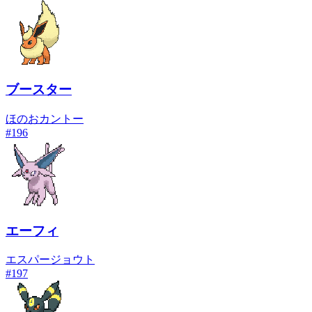
ブースター
ほのお
カントー
#
196
エーフィ
エスパー
ジョウト
#
197