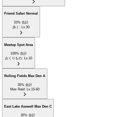
Friend Safari Normal
33
%
合計
歩く
:
Lv.30
Meetup Spot Area
100
%
合計
おくりもの
:
Lv.10
Rolling Fields Max Den A
35
%
合計
Max Raid
:
Lv.15-60
East Lake Axewell Max Den C
35
%
合計