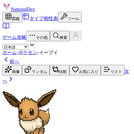
NationalDex
タイプ相性表
図鑑
ツール
ゲーム攻略
その他
検索
ホーム
›
ポケモン
›
イーブイ
前へ
次
画像
ランダム
比較
お気に入り
リスト
へ