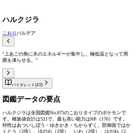
ハルクジラ
こおり
パルデア
"
上あごの角に氷のエネルギーが集中し、極低温となって周
囲を凍らせる。
"
バイオレット
(
2
/
2
)
図鑑データの要点
ハルクジラは全国図鑑No.975のこおりタイプのポケモンで
す。種族値合計は521で、最も高い能力はHP（170）です。
特性はあついしぼう・ゆきかき・ちからずく。防御面ではか
くとう（2倍）、ほのお（2倍）、いわ（2倍）、はがね（2