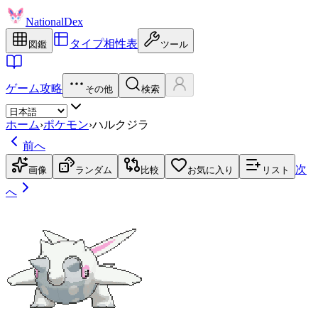
NationalDex
タイプ相性表
図鑑
ツール
ゲーム攻略
その他
検索
ホーム
›
ポケモン
›
ハルクジラ
前へ
次
画像
ランダム
比較
お気に入り
リスト
へ