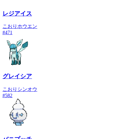
レジアイス
こおり
ホウエン
#
471
グレイシア
こおり
シンオウ
#
582