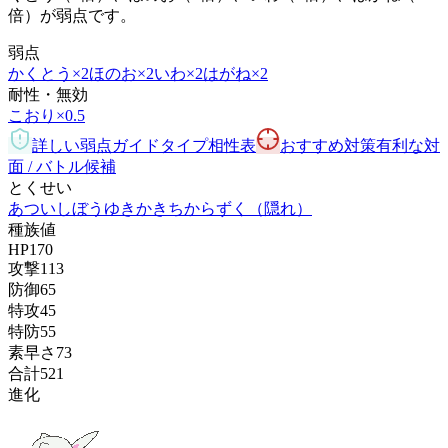
倍）が弱点です。
弱点
かくとう
×2
ほのお
×2
いわ
×2
はがね
×2
耐性・無効
こおり
×0.5
詳しい弱点ガイド
タイプ相性表
おすすめ対策
有利な対
面 / バトル候補
とくせい
あついしぼう
ゆきかき
ちからずく
（隠れ）
種族値
HP
170
攻撃
113
防御
65
特攻
45
特防
55
素早さ
73
合計
521
進化