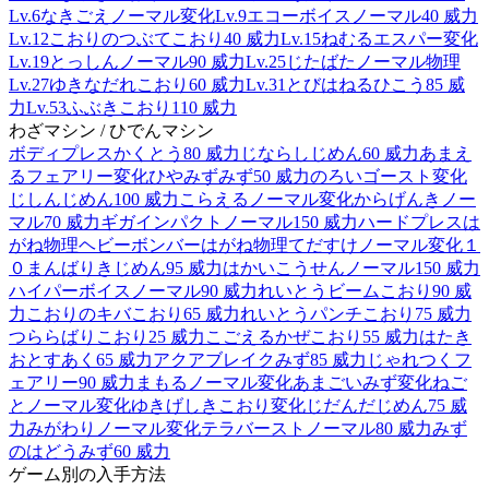
Lv.6
なきごえ
ノーマル
変化
Lv.9
エコーボイス
ノーマル
40 威力
Lv.12
こおりのつぶて
こおり
40 威力
Lv.15
ねむる
エスパー
変化
Lv.19
とっしん
ノーマル
90 威力
Lv.25
じたばた
ノーマル
物理
Lv.27
ゆきなだれ
こおり
60 威力
Lv.31
とびはねる
ひこう
85 威
力
Lv.53
ふぶき
こおり
110 威力
わざマシン / ひでんマシン
ボディプレス
かくとう
80 威力
じならし
じめん
60 威力
あまえ
る
フェアリー
変化
ひやみず
みず
50 威力
のろい
ゴースト
変化
じしん
じめん
100 威力
こらえる
ノーマル
変化
からげんき
ノー
マル
70 威力
ギガインパクト
ノーマル
150 威力
ハードプレス
は
がね
物理
ヘビーボンバー
はがね
物理
てだすけ
ノーマル
変化
１
０まんばりき
じめん
95 威力
はかいこうせん
ノーマル
150 威力
ハイパーボイス
ノーマル
90 威力
れいとうビーム
こおり
90 威
力
こおりのキバ
こおり
65 威力
れいとうパンチ
こおり
75 威力
つららばり
こおり
25 威力
こごえるかぜ
こおり
55 威力
はたき
おとす
あく
65 威力
アクアブレイク
みず
85 威力
じゃれつく
フ
ェアリー
90 威力
まもる
ノーマル
変化
あまごい
みず
変化
ねご
と
ノーマル
変化
ゆきげしき
こおり
変化
じだんだ
じめん
75 威
力
みがわり
ノーマル
変化
テラバースト
ノーマル
80 威力
みず
のはどう
みず
60 威力
ゲーム別の入手方法