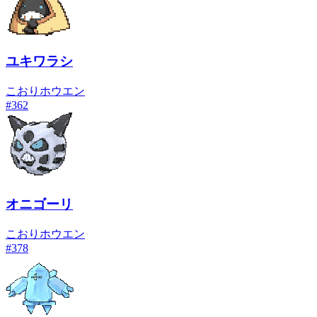
ユキワラシ
こおり
ホウエン
#
362
オニゴーリ
こおり
ホウエン
#
378