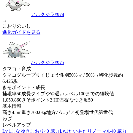
アルクジラ
#
974
→
こおりのいし
進化ガイドを見る
ハルクジラ
#
975
タマゴ・育成
タマゴグループ
りくじょう
性別
50% ♂ / 50% ♀
孵化歩数
約
6,425歩
きそポイント・成長
捕獲率
50
成長タイプ
やや遅い
レベル100までの経験値
1,059,860
きそポイント
2 HP
基礎なつき度
50
基本情報
高さ
4.5m
重さ
700.0kg
地方
パルデア
初登場世代
第世代
わざ
レベルアップ
Lv.1
こなゆき
こおり
40 威力
Lv.1
たいあたり
ノーマル
40 威力