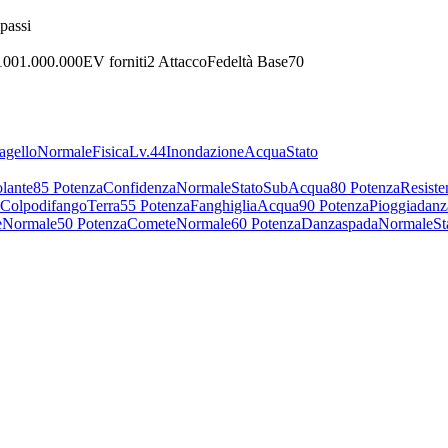
passi
 100
1.000.000
EV forniti
2 Attacco
Fedeltà Base
70
agello
Normale
Fisica
Lv.44
Inondazione
Acqua
Stato
lante
85 Potenza
Confidenza
Normale
Stato
Sub
Acqua
80 Potenza
Resiste
Colpodifango
Terra
55 Potenza
Fanghiglia
Acqua
90 Potenza
Pioggiadanz
e
Normale
50 Potenza
Comete
Normale
60 Potenza
Danzaspada
Normale
St