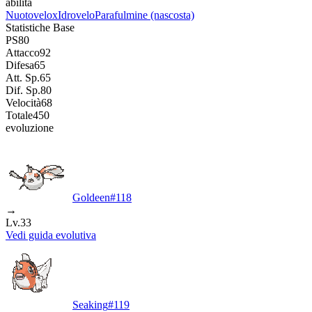
abilità
Nuotovelox
Idrovelo
Parafulmine
(nascosta)
Statistiche Base
PS
80
Attacco
92
Difesa
65
Att. Sp.
65
Dif. Sp.
80
Velocità
68
Totale
450
evoluzione
Goldeen
#
118
→
Lv.33
Vedi guida evolutiva
Seaking
#
119