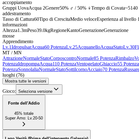
accoppiamento
Gruppi Uova
Acqua 2
Genere
50% ♂ / 50% ♀
Tempo di Covata
~5140 
addestramento
Tasso di Cattura
60
Tipo di Crescita
Medio veloce
Esperienza al livello
informazioni
Altezza
1.3m
Peso
39.0kg
Regione
Kanto
Generazione
Generazione
mosse
Apprendimento
Lv.1
Idropulsar
Acqua
60 Potenza
Lv.25
Acquanello
Acqua
Stato
Lv.30
Fl
MT / MN
Attrazione
Normale
Stato
Corposcontro
Normale
85 Potenza
Rimbalzo
Vo
Potenza
Idropompa
Acqua
110 Potenza
Ventogelato
Ghiaccio
55 Potenza
Potenza
Sonnolalia
Normale
Stato
Sottilcorno
Acciaio
70 Potenza
Russar
luoghi
(
76
)
Mostra tutte le versioni
Gioco:
Seleziona versione
Fonte dell'Addio
45
%
totale
Super Amo
:
Lv.20-50
Lago Verità (Prima dell'intervento Galassia)