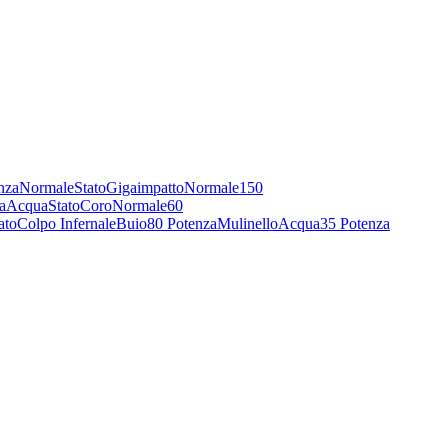
nza
Normale
Stato
Gigaimpatto
Normale
150
a
Acqua
Stato
Coro
Normale
60
ato
Colpo Infernale
Buio
80 Potenza
Mulinello
Acqua
35 Potenza