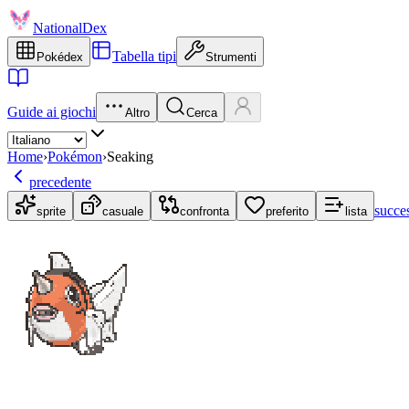
NationalDex
Tabella tipi
Pokédex
Strumenti
Guide ai giochi
Altro
Cerca
Home
›
Pokémon
›
Seaking
precedente
succe
sprite
casuale
confronta
preferito
lista