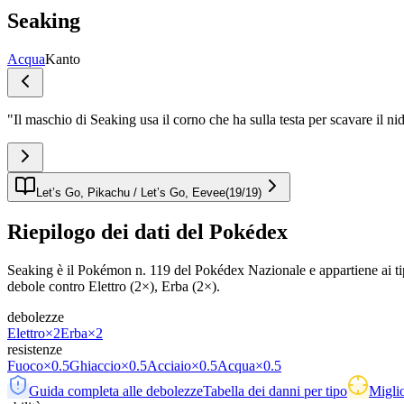
Seaking
Acqua
Kanto
"
Il maschio di Seaking usa il corno che ha sulla testa per scavare il nid
Let’s Go, Pikachu / Let’s Go, Eevee
(
19
/
19
)
Riepilogo dei dati del Pokédex
Seaking è il Pokémon n. 119 del Pokédex Nazionale e appartiene ai tip
debole contro Elettro (2×), Erba (2×).
debolezze
Elettro
×2
Erba
×2
resistenze
Fuoco
×0.5
Ghiaccio
×0.5
Acciaio
×0.5
Acqua
×0.5
Guida completa alle debolezze
Tabella dei danni per tipo
Miglio