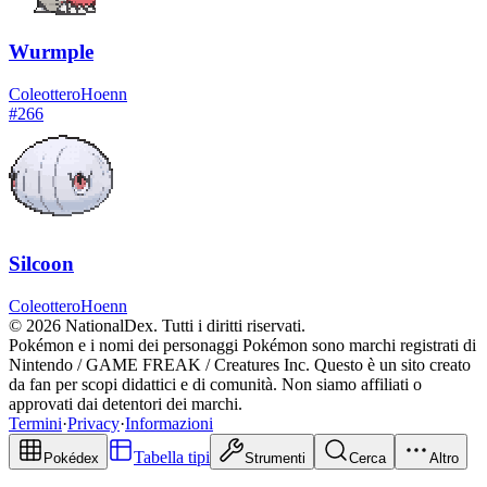
Wurmple
Coleottero
Hoenn
#
266
Silcoon
Coleottero
Hoenn
© 2026 NationalDex. Tutti i diritti riservati.
Pokémon e i nomi dei personaggi Pokémon sono marchi registrati di
Nintendo / GAME FREAK / Creatures Inc. Questo è un sito creato
da fan per scopi didattici e di comunità. Non siamo affiliati o
approvati dai detentori dei marchi.
Termini
·
Privacy
·
Informazioni
Tabella tipi
Pokédex
Strumenti
Cerca
Altro