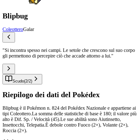
Blipbug
Coleottero
Galar
"
Si incontra spesso nei campi. Le setole che crescono sul suo corpo
gli permettono di percepire ciò che accade attorno a lui.
"
Scudo
(
2
/
2
)
Riepilogo dei dati del Pokédex
Blipbug è il Pokémon n. 824 del Pokédex Nazionale e appartiene ai
tipi Coleottero.La somma delle statistiche di base è 180; il valore più
alto è Dif. Sp. / Velocità (45).Le sue abilità sono Aiutinsetto,
Insettocchi, Telepatia.È debole contro Fuoco (2×), Volante (2×),
Roccia (2×).