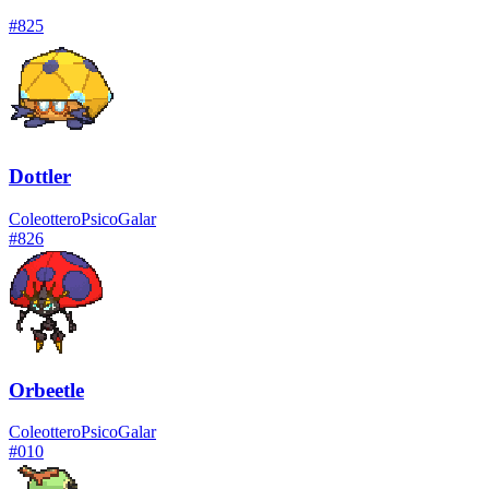
#
825
Dottler
Coleottero
Psico
Galar
#
826
Orbeetle
Coleottero
Psico
Galar
#
010