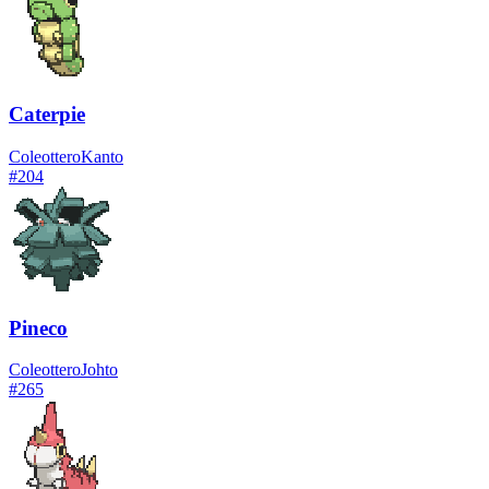
Caterpie
Coleottero
Kanto
#
204
Pineco
Coleottero
Johto
#
265