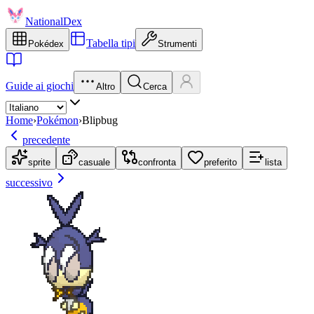
NationalDex
Tabella tipi
Pokédex
Strumenti
Guide ai giochi
Altro
Cerca
Home
›
Pokémon
›
Blipbug
precedente
sprite
casuale
confronta
preferito
lista
successivo