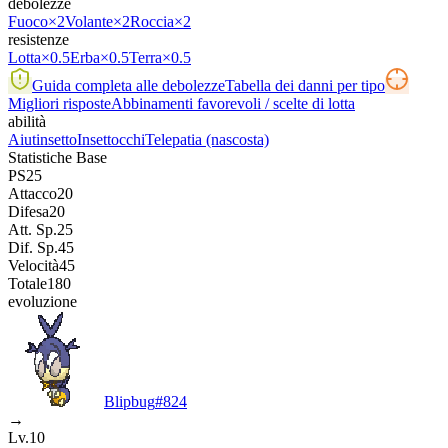
debolezze
Fuoco
×2
Volante
×2
Roccia
×2
resistenze
Lotta
×0.5
Erba
×0.5
Terra
×0.5
Guida completa alle debolezze
Tabella dei danni per tipo
Migliori risposte
Abbinamenti favorevoli / scelte di lotta
abilità
Aiutinsetto
Insettocchi
Telepatia
(nascosta)
Statistiche Base
PS
25
Attacco
20
Difesa
20
Att. Sp.
25
Dif. Sp.
45
Velocità
45
Totale
180
evoluzione
Blipbug
#
824
→
Lv.10