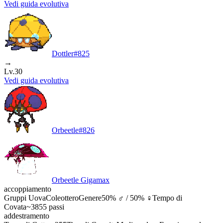
Vedi guida evolutiva
Dottler
#
825
→
Lv.30
Vedi guida evolutiva
Orbeetle
#
826
Orbeetle Gigamax
accoppiamento
Gruppi Uova
Coleottero
Genere
50% ♂ / 50% ♀
Tempo di
Covata
~3855 passi
addestramento