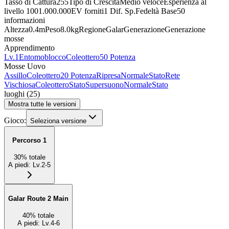
Tasso di Cattura
255
Tipo di Crescita
Medio veloce
Esperienza al
livello 100
1.000.000
EV forniti
1 Dif. Sp.
Fedeltà Base
50
informazioni
Altezza
0.4m
Peso
8.0kg
Regione
Galar
Generazione
Generazione
mosse
Apprendimento
Lv.1
Entomoblocco
Coleottero
50 Potenza
Mosse Uovo
Assillo
Coleottero
20 Potenza
Ripresa
Normale
Stato
Rete
Vischiosa
Coleottero
Stato
Supersuono
Normale
Stato
luoghi
(
25
)
Mostra tutte le versioni
Gioco:
Seleziona versione
Percorso 1
30
%
totale
A piedi
:
Lv.2-5
Galar Route 2 Main
40
%
totale
A piedi
:
Lv.4-6