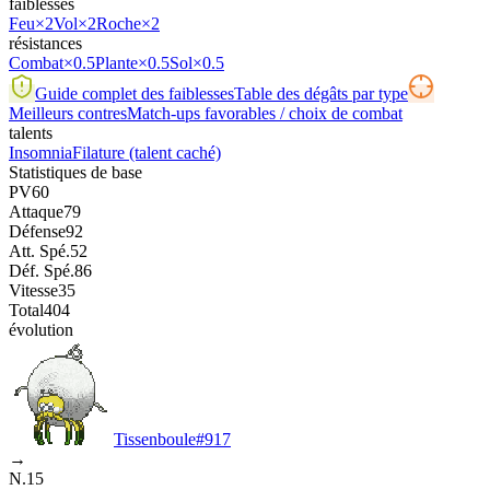
faiblesses
Feu
×2
Vol
×2
Roche
×2
résistances
Combat
×0.5
Plante
×0.5
Sol
×0.5
Guide complet des faiblesses
Table des dégâts par type
Meilleurs contres
Match-ups favorables / choix de combat
talents
Insomnia
Filature
(talent caché)
Statistiques de base
PV
60
Attaque
79
Défense
92
Att. Spé.
52
Déf. Spé.
86
Vitesse
35
Total
404
évolution
Tissenboule
#
917
→
N.15