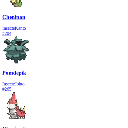
Chenipan
Insecte
Kanto
#
204
Pomdepik
Insecte
Johto
#
265