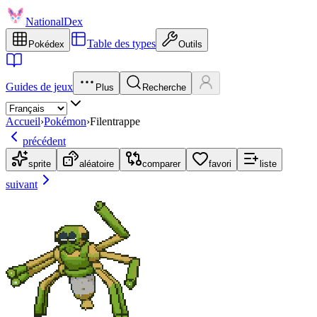
NationalDex
Table des types
Pokédex
Outils
Guides de jeux
Plus
Recherche
Accueil
›
Pokémon
›
Filentrappe
précédent
sprite
aléatoire
comparer
favori
liste
suivant