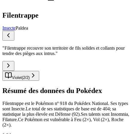
Filentrappe
Insecte
Paldea
"
Filentrappe recouvre son territoire de fils solides et collants pour
tendre des pièges aux intrus.
"
Violet
(
2
/
2
)
Résumé des données du Pokédex
Filentrappe est le Pokémon nº 918 du Pokédex National. Ses types
sont Insecte.Le total de ses statistiques de base est de 404; sa
statistique la plus élevée est Défense (92).Ses talents sont Insomnia,
Filature.Ce Pokémon est vulnérable à Feu (2×), Vol (2×), Roche
(2×).