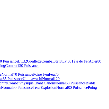
0 Puissance
Lv.32
Gonflette
Combat
Statut
Lv.36
Tête de Fer
Acier
80
oing
Combat
150 Puissance
e
Normal
70 Puissance
Poing Feu
Feu
75
at
65 Puissance
Ultimawashi
Normal
120
ontre
Combat
Physique
Chant Canon
Normal
60 Puissance
Blabla
r
Normal
90 Puissance
Téra Explosion
Normal
80 Puissance
Poing