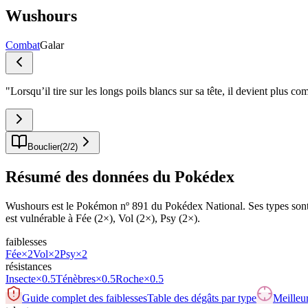
Wushours
Combat
Galar
"
Lorsqu’il tire sur les longs poils blancs sur sa tête, il devient plus com
Bouclier
(
2
/
2
)
Résumé des données du Pokédex
Wushours est le Pokémon nº 891 du Pokédex National. Ses types sont Co
est vulnérable à Fée (2×), Vol (2×), Psy (2×).
faiblesses
Fée
×2
Vol
×2
Psy
×2
résistances
Insecte
×0.5
Ténèbres
×0.5
Roche
×0.5
Guide complet des faiblesses
Table des dégâts par type
Meilleur