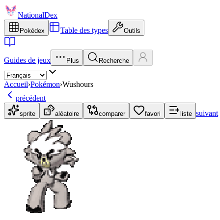
NationalDex
Table des types
Pokédex
Outils
Guides de jeux
Plus
Recherche
Accueil
›
Pokémon
›
Wushours
précédent
suivant
sprite
aléatoire
comparer
favori
liste