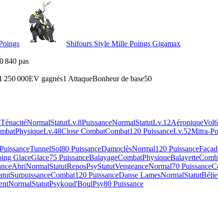
 Poings
Shifours Style Mille Poings Gigamax
0 840 pas
1 250 000
EV gagnés
1 Attaque
Bonheur de base
50
4
Ténacité
Normal
Statut
Lv.8
Puissance
Normal
Statut
Lv.12
Aéropique
Vol
6
mbat
Physique
Lv.48
Close Combat
Combat
120 Puissance
Lv.52
Mitra-P
Puissance
Tunnel
Sol
80 Puissance
Damoclès
Normal
120 Puissance
Façad
oing Glace
Glace
75 Puissance
Balayage
Combat
Physique
Balayette
Comb
ance
Abri
Normal
Statut
Repos
Psy
Statut
Vengeance
Normal
70 Puissance
C
atut
Surpuissance
Combat
120 Puissance
Danse Lames
Normal
Statut
Bélie
ent
Normal
Statut
Psykoud'Boul
Psy
80 Puissance