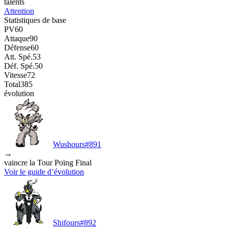
talents
Attention
Statistiques de base
PV
60
Attaque
90
Défense
60
Att. Spé.
53
Déf. Spé.
50
Vitesse
72
Total
385
évolution
Wushours
#
891
→
vaincre la Tour Poing Final
Voir le guide d’évolution
Shifours
#
892