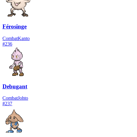
Férosinge
Combat
Kanto
#
236
Debugant
Combat
Johto
#
237