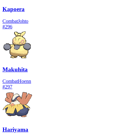
Kapoera
Combat
Johto
#
296
Makuhita
Combat
Hoenn
#
297
Hariyama