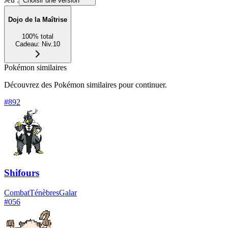
Choisir une version
Dojo de la Maîtrise
100
%
total
Cadeau
:
Niv.10
Pokémon similaires
Découvrez des Pokémon similaires pour continuer.
#
892
Shifours
Combat
Ténèbres
Galar
#
056