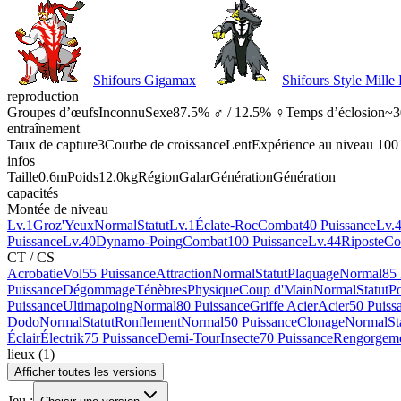
Shifours Gigamax
Shifours Style Mille
reproduction
Groupes d’œufs
Inconnu
Sexe
87.5% ♂ / 12.5% ♀
Temps d’éclosion
~3
entraînement
Taux de capture
3
Courbe de croissance
Lent
Expérience au niveau 100
infos
Taille
0.6m
Poids
12.0kg
Région
Galar
Génération
Génération
capacités
Montée de niveau
Lv.1
Groz'Yeux
Normal
Statut
Lv.1
Éclate-Roc
Combat
40 Puissance
Lv.
Puissance
Lv.40
Dynamo-Poing
Combat
100 Puissance
Lv.44
Riposte
Co
CT / CS
Acrobatie
Vol
55 Puissance
Attraction
Normal
Statut
Plaquage
Normal
85 
Puissance
Dégommage
Ténèbres
Physique
Coup d'Main
Normal
Statut
P
Puissance
Ultimapoing
Normal
80 Puissance
Griffe Acier
Acier
50 Puiss
Dodo
Normal
Statut
Ronflement
Normal
50 Puissance
Clonage
Normal
St
Éclair
Électrik
75 Puissance
Demi-Tour
Insecte
70 Puissance
Rengorgem
lieux
(
1
)
Afficher toutes les versions
Jeu :