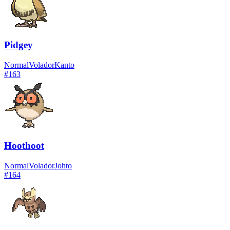
Pidgey
Normal
Volador
Kanto
#
163
Hoothoot
Normal
Volador
Johto
#
164