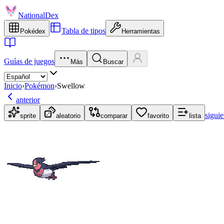
NationalDex
Tabla de tipos
Pokédex
Herramientas
Guías de juegos
Más
Buscar
Inicio
›
Pokémon
›
Swellow
anterior
siguie
sprite
aleatorio
comparar
favorito
lista