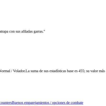
trapa con sus afiladas garras.
"
rmal / Volador.La suma de sus estadísticas base es 455; su valor más a
counters
Buenos emparejamientos / opciones de combate