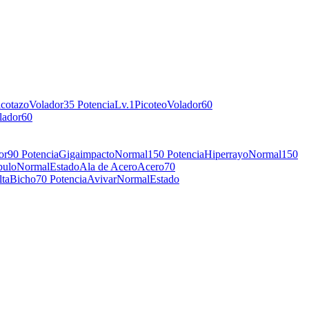
icotazo
Volador
35 Potencia
Lv.1
Picoteo
Volador
60
lador
60
or
90 Potencia
Gigaimpacto
Normal
150 Potencia
Hiperrayo
Normal
150
ulo
Normal
Estado
Ala de Acero
Acero
70
lta
Bicho
70 Potencia
Avivar
Normal
Estado