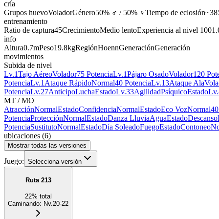
cría
Grupos huevo
Volador
Género
50% ♂ / 50% ♀
Tiempo de eclosión
~38
entrenamiento
Ratio de captura
45
Crecimiento
Medio lento
Experiencia al nivel 100
1.
info
Altura
0.7m
Peso
19.8kg
Región
Hoenn
Generación
Generación
movimientos
Subida de nivel
Lv.1
Tajo Aéreo
Volador
75 Potencia
Lv.1
Pájaro Osado
Volador
120 Pot
Potencia
Lv.1
Ataque Rápido
Normal
40 Potencia
Lv.13
Ataque Ala
Vola
Potencia
Lv.27
Anticipo
Lucha
Estado
Lv.33
Agilidad
Psíquico
Estado
Lv
MT / MO
Atracción
Normal
Estado
Confidencia
Normal
Estado
Eco Voz
Normal
40
Potencia
Protección
Normal
Estado
Danza Lluvia
Agua
Estado
Descanso
Potencia
Sustituto
Normal
Estado
Día Soleado
Fuego
Estado
Contoneo
No
ubicaciones
(
6
)
Mostrar todas las versiones
Juego:
Selecciona versión
Ruta 213
22
%
total
Caminando
:
Nv.20-22