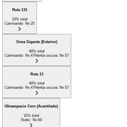
Ruta 115
10
%
total
Caminando
:
Nv.25
Sima Gigante (Exterior)
40
%
total
Caminando
:
Nv.47
Hierba oscura
:
Nv.57
Ruta 13
40
%
total
Caminando
:
Nv.47
Hierba oscura
:
Nv.57
Ultraespacio Cero (Acantilado)
15
%
total
Static
:
Nv.60