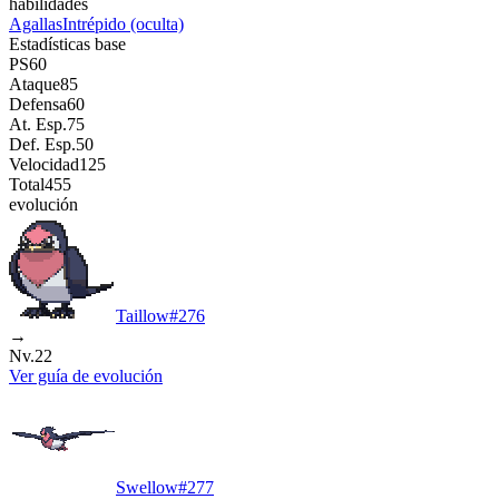
habilidades
Agallas
Intrépido
(oculta)
Estadísticas base
PS
60
Ataque
85
Defensa
60
At. Esp.
75
Def. Esp.
50
Velocidad
125
Total
455
evolución
Taillow
#
276
→
Nv.22
Ver guía de evolución
Swellow
#
277