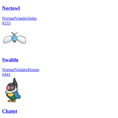
Noctowl
Normal
Volador
Johto
#
333
Swablu
Normal
Volador
Hoenn
#
441
Chatot