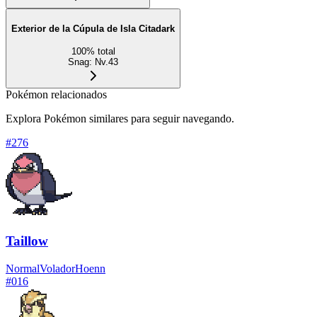
Exterior de la Cúpula de Isla Citadark
100
%
total
Snag
:
Nv.43
Pokémon relacionados
Explora Pokémon similares para seguir navegando.
#
276
Taillow
Normal
Volador
Hoenn
#
016