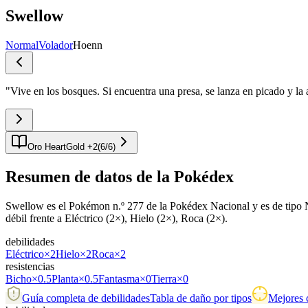
Swellow
Normal
Volador
Hoenn
"
Vive en los bosques. Si encuentra una presa, se lanza en picado y la a
Oro HeartGold +2
(
6
/
6
)
Resumen de datos de la Pokédex
Swellow es el Pokémon n.º 277 de la Pokédex Nacional y es de tipo No
débil frente a Eléctrico (2×), Hielo (2×), Roca (2×).
debilidades
Eléctrico
×2
Hielo
×2
Roca
×2
resistencias
Bicho
×0.5
Planta
×0.5
Fantasma
×0
Tierra
×0
Guía completa de debilidades
Tabla de daño por tipos
Mejores 