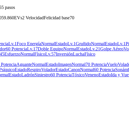
55 pasos
059.860
EVs
2 Velocidad
Felicidad base
70
encia
Lv.1
Foco Energía
Normal
Estado
Lv.1
Gruñido
Normal
Estado
Lv.1
P
dor
60 Potencia
Lv.17
Doble Equipo
Normal
Estado
Lv.21
Golpe Aéreo
Vo
.45
Esfuerzo
Normal
Físico
Lv.57
Inversión
Lucha
Físico
 Potencia
Aguante
Normal
Estado
Imagen
Normal
70 Potencia
Vuelo
Volad
Psíquico
Estado
Respiro
Volador
Estado
Canon
Normal
60 Potencia
Sonámb
rmal
Estado
Ladrón
Siniestro
60 Potencia
Tóxico
Veneno
Estado
Ida y Vue