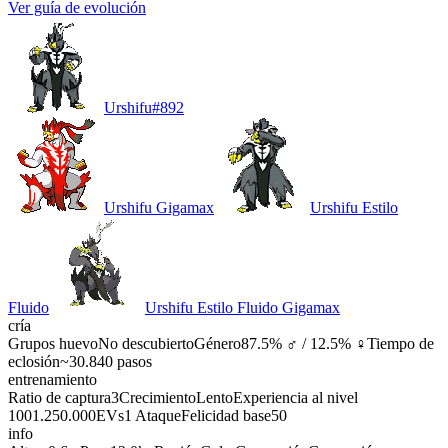
Ver guía de evolución
Urshifu
#
892
Urshifu Gigamax
Urshifu Estilo
Fluido
Urshifu Estilo Fluido Gigamax
cría
Grupos huevo
No descubierto
Género
87.5% ♂ / 12.5% ♀
Tiempo de
eclosión
~30.840 pasos
entrenamiento
Ratio de captura
3
Crecimiento
Lento
Experiencia al nivel
100
1.250.000
EVs
1 Ataque
Felicidad base
50
info