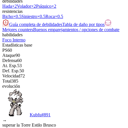
debilidades
Hada
×2
Volador
×2
Psíquico
×2
resistencias
Bicho
×0.5
Siniestro
×0.5
Roca
×0.5
Guía completa de debilidades
Tabla de daño por tipos
Mejores counters
Buenos emparejamientos / opciones de combate
habilidades
Foco Interno
Estadísticas base
PS
60
Ataque
90
Defensa
60
At. Esp.
53
Def. Esp.
50
Velocidad
72
Total
385
evolución
Kubfu
#
891
→
superar la Torre Estilo Brusco