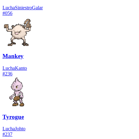
Lucha
Siniestro
Galar
#
056
Mankey
Lucha
Kanto
#
236
Tyrogue
Lucha
Johto
#
237