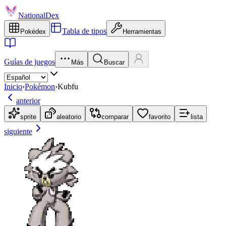
NationalDex
Tabla de tipos
Pokédex
Herramientas
Guías de juegos
Más
Buscar
Inicio
›
Pokémon
›
Kubfu
anterior
sprite
aleatorio
comparar
favorito
lista
siguiente