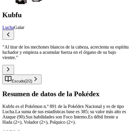
Kubfu
Lucha
Galar
"
Al tirar de los mechones blancos de la cabeza, acrecienta su espíritu
luchador y empieza a acumular fuerza en el órgano de su bajo
vientre.
"
Escudo
(
2
/
2
)
Resumen de datos de la Pokédex
Kubfu es el Pokémon n.º 891 de la Pokédex Nacional y es de tipo
Lucha.La suma de sus estadísticas base es 385; su valor más alto es
Ataque (90).Sus habilidades son Foco Interno.Es débil frente a
Hada (2×), Volador (2×), Psíquico (2×).