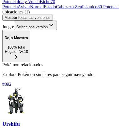
Potencia
Ida y Vuelta
Bicho
70
Potencia
Avivar
Normal
Estado
Cabezazo Zen
Psíquico
80 Potencia
ubicaciones
(
1
)
Mostrar todas las versiones
Juego:
Selecciona versión
Dojo Maestro
100
%
total
Regalo
:
Nv.10
Pokémon relacionados
Explora Pokémon similares para seguir navegando.
#
892
Urshifu