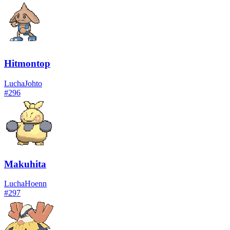
Hitmontop
Lucha
Johto
#
296
Makuhita
Lucha
Hoenn
#
297