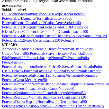
Altura
0.6m
Peso
12.0kg
Región
Galar
Generación
Generación
movimientos
Subida de nivel
Lv.1
Malicioso
Normal
Estado
Lv.1
Golpe Roca
Lucha
40
Potencia
Lv.4
Aguante
Normal
Estado
Lv.8
Foco
Energía
Normal
Estado
Lv.12
Golpe Aéreo
Volador
60
Potencia
Lv.32
Corpulencia
Lucha
Estado
Lv.36
Cabeza de
Hierro
Acero
80 Potencia
Lv.40
Puño Dinámico
Lucha
100
Potencia
Lv.44
Contraataque
Lucha
Físico
Lv.48
A Bocajarro
Lucha
120
Potencia
Lv.52
Puño Certero
Lucha
150 Potencia
MT / MO
Acróbata
Volador
55 Potencia
Atracción
Normal
Estado
Golpe
Cuerpo
Normal
85 Potencia
Excavar
Tierra
80 Potencia
Doble
Filo
Normal
120 Potencia
Imagen
Normal
70 Potencia
Puño
Fuego
Fuego
75
Potencia
Lanzamiento
Siniestro
Físico
Refuerzo
Normal
Estado
Puño
Hielo
Hielo
75 Potencia
Patada Baja
Lucha
Físico
Puntapié
Lucha
65
Potencia
Megapatada
Normal
120 Potencia
Megapuño
Normal
80
Potencia
Garra Metal
Acero
50
Potencia
Protección
Normal
Estado
Descanso
Psíquico
Estado
Represalia
Potencia
Inversión
Lucha
Físico
Canon
Normal
60
Potencia
Sonámbulo
Normal
Estado
Ronquido
Normal
50
Potencia
Sustituto
Normal
Estado
Fuerza Bruta
Lucha
120
Potencia
Danza Espada
Normal
Estado
Derribo
Normal
90
Potencia
Teraexplosión
Normal
80 Potencia
Puño Trueno
Eléctrico
75