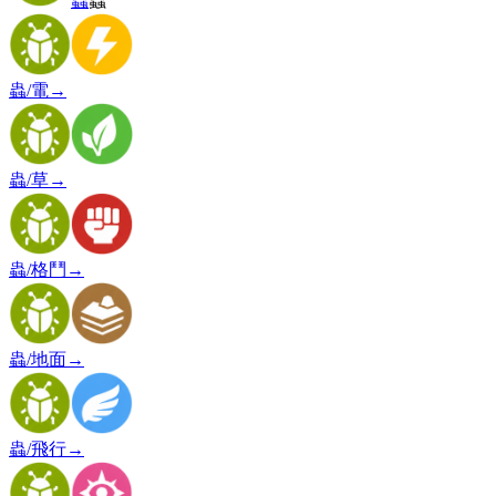
蟲
蟲
蟲/電
→
蟲/草
→
蟲/格鬥
→
蟲/地面
→
蟲/飛行
→