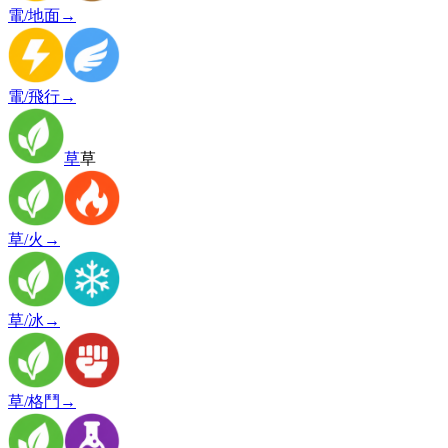
電/地面
→
電/飛行
→
草
草
草/火
→
草/冰
→
草/格鬥
→