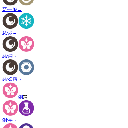
惡/一般
→
惡/冰
→
惡/鋼
→
惡/妖精
→
鋼
鋼
鋼/毒
→