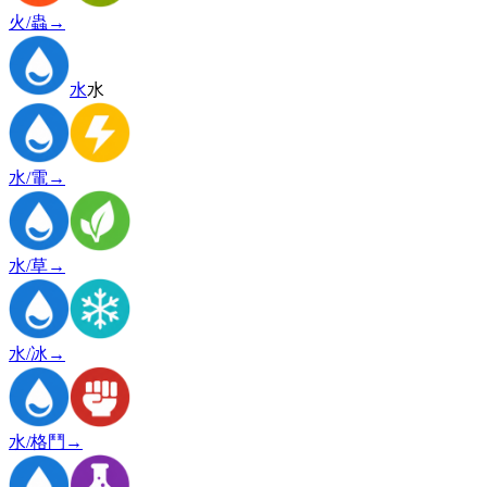
火/蟲
→
水
水
水/電
→
水/草
→
水/冰
→
水/格鬥
→