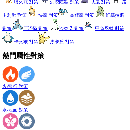
噴火龍 對策
烈咬陸鯊 對策
耿鬼 對策
路
卡利歐 對策
快龍 對策
暴鯉龍 對策
班基拉斯
對策
巨沼怪 對策
沙奈朵 對策
甲賀忍蛙 對策
卡比獸 對策
皮卡丘 對策
熱門屬性對策
火/飛行 對策
水/地面 對策