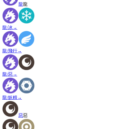
龍
龍
龍/冰
→
龍/飛行
→
龍/惡
→
龍/妖精
→
惡
惡