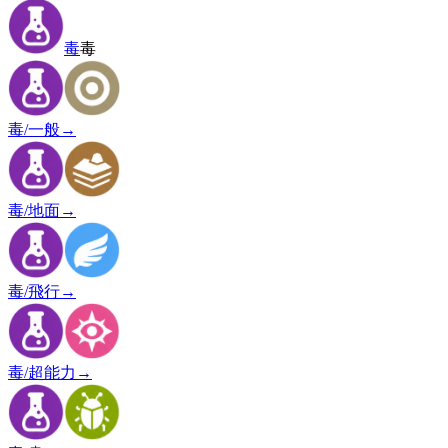
毒
毒
毒/一般
→
毒/地面
→
毒/飛行
→
毒/超能力
→