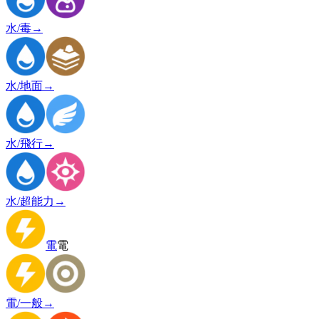
水/毒
→
水/地面
→
水/飛行
→
水/超能力
→
電
電
電/一般
→