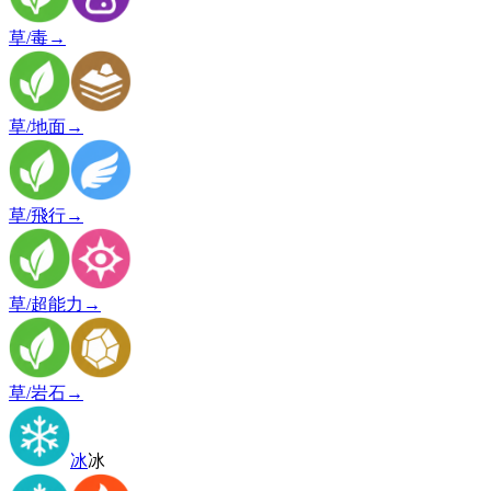
草/毒
→
草/地面
→
草/飛行
→
草/超能力
→
草/岩石
→
冰
冰