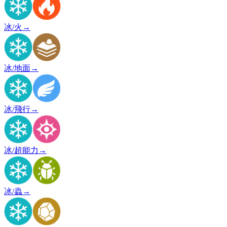
冰/火
→
冰/地面
→
冰/飛行
→
冰/超能力
→
冰/蟲
→