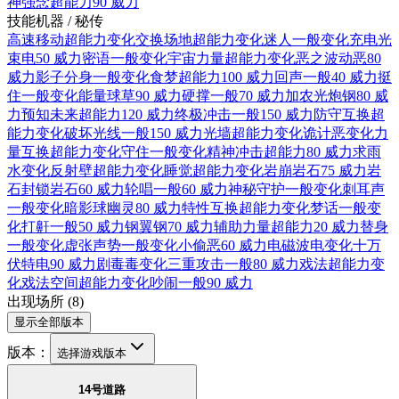
神强念
超能力
90 威力
技能机器 / 秘传
高速移动
超能力
变化
交换场地
超能力
变化
迷人
一般
变化
充电光
束
电
50 威力
密语
一般
变化
宇宙力量
超能力
变化
恶之波动
恶
80
威力
影子分身
一般
变化
食梦
超能力
100 威力
回声
一般
40 威力
挺
住
一般
变化
能量球
草
90 威力
硬撑
一般
70 威力
加农光炮
钢
80 威
力
预知未来
超能力
120 威力
终极冲击
一般
150 威力
防守互换
超
能力
变化
破坏光线
一般
150 威力
光墙
超能力
变化
诡计
恶
变化
力
量互换
超能力
变化
守住
一般
变化
精神冲击
超能力
80 威力
求雨
水
变化
反射壁
超能力
变化
睡觉
超能力
变化
岩崩
岩石
75 威力
岩
石封锁
岩石
60 威力
轮唱
一般
60 威力
神秘守护
一般
变化
刺耳声
一般
变化
暗影球
幽灵
80 威力
特性互换
超能力
变化
梦话
一般
变
化
打鼾
一般
50 威力
钢翼
钢
70 威力
辅助力量
超能力
20 威力
替身
一般
变化
虚张声势
一般
变化
小偷
恶
60 威力
电磁波
电
变化
十万
伏特
电
90 威力
剧毒
毒
变化
三重攻击
一般
80 威力
戏法
超能力
变
化
戏法空间
超能力
变化
吵闹
一般
90 威力
出现场所
(
8
)
显示全部版本
版本：
选择游戏版本
14号道路