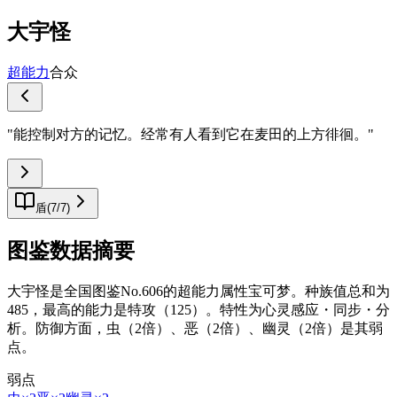
大宇怪
超能力
合众
"
能控制对方的记忆。经常有人看到它在麦田的上方徘徊。
"
盾
(
7
/
7
)
图鉴数据摘要
大宇怪是全国图鉴No.606的超能力属性宝可梦。种族值总和为
485，最高的能力是特攻（125）。特性为心灵感应・同步・分
析。防御方面，虫（2倍）、恶（2倍）、幽灵（2倍）是其弱
点。
弱点