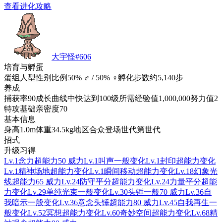
查看进化攻略
大宇怪
#
606
培育与孵蛋
蛋组
人型
性别比例
50% ♂ / 50% ♀
孵化步数
约5,140步
养成
捕获率
90
成长曲线
中快
达到100级所需经验值
1,000,000
努力值
2
特攻
基础亲密度
70
基本信息
身高
1.0m
体重
34.5kg
地区
合众
登场世代
第世代
招式
升级习得
Lv.1
念力
超能力
50 威力
Lv.1
叫声
一般
变化
Lv.1
封印
超能力
变化
Lv.1
精神场地
超能力
变化
Lv.1
瞬间移动
超能力
变化
Lv.18
幻象光
线
超能力
65 威力
Lv.24
防守平分
超能力
变化
Lv.24
力量平分
超能
力
变化
Lv.29
单纯光束
一般
变化
Lv.30
头锤
一般
70 威力
Lv.36
自
我暗示
一般
变化
Lv.36
意念头锤
超能力
80 威力
Lv.45
自我再生
一
般
变化
Lv.52
冥想
超能力
变化
Lv.60
奇妙空间
超能力
变化
Lv.68
精