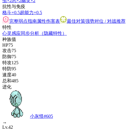
虫
×2
恶
×2
幽灵
×2
抗性与免疫
格斗
×0.5
超能力
×0.5
完整弱点指南
属性伤害表
最佳对策
强势对位 / 对战推荐
特性
心灵感应
同步
分析
（隐藏特性）
种族值
HP
75
攻击
75
防御
75
特攻
125
特防
95
速度
40
总和
485
进化
小灰怪
#
605
→
Lv.42