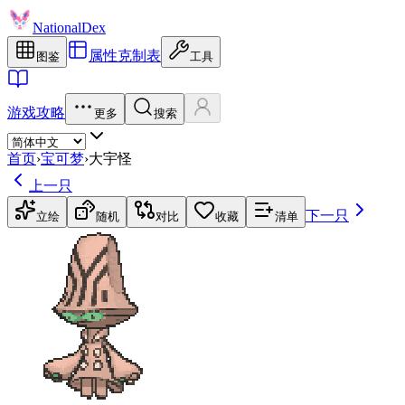
NationalDex
属性克制表
图鉴
工具
游戏攻略
更多
搜索
首页
›
宝可梦
›
大宇怪
上一只
下一只
立绘
随机
对比
收藏
清单