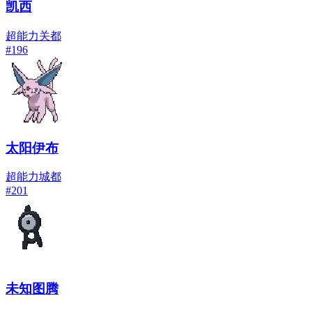
凯西
超能力
关都
#
196
太阳伊布
超能力
城都
#
201
未知图腾