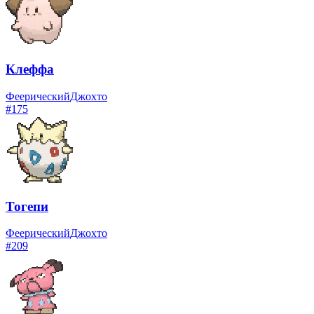
Клеффа
Феерический
Джохто
#
175
Тогепи
Феерический
Джохто
#
209