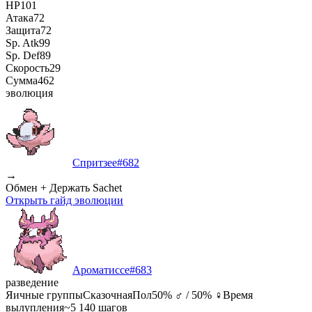
HP
101
Атака
72
Защита
72
Sp. Atk
99
Sp. Def
89
Скорость
29
Сумма
462
эволюция
Спритзее
#
682
→
Обмен + Держать Sachet
Открыть гайд эволюции
Ароматиссе
#
683
разведение
Яичные группы
Сказочная
Пол
50% ♂ / 50% ♀
Время
вылупления
~5 140 шагов