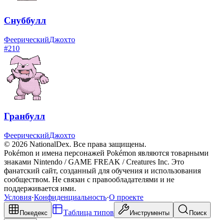
Снуббулл
Феерический
Джохто
#
210
Гранбулл
Феерический
Джохто
© 2026 NationalDex. Все права защищены.
Pokémon и имена персонажей Pokémon являются товарными
знаками Nintendo / GAME FREAK / Creatures Inc. Это
фанатский сайт, созданный для обучения и использования
сообществом. Не связан с правообладателями и не
поддерживается ими.
Условия
·
Конфиденциальность
·
О проекте
Таблица типов
Покедекс
Инструменты
Поиск