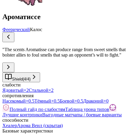
Ароматиссе
Феерический
Калос
"
The scents Aromatisse can produce range from sweet smells that
bolster allies to foul smells that sap an opponent’s will to fight.
"
Shield
(
4
/
4
)
слабости
Ядовитый
×2
Стальной
×2
сопротивления
Насекомый
×0.5
Тёмный
×0.5
Боевой
×0.5
Драконий
×0
Полный гайд по слабостям
Таблица урона типов
Лучшие контрпики
Выгодные матчапы / боевые варианты
способности
Хеалер
Арома Веил
(скрытая)
Базовые характеристики