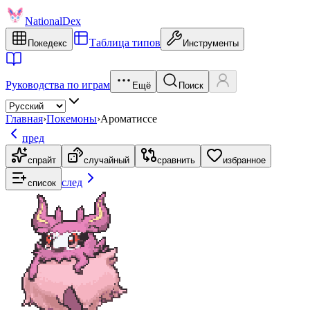
NationalDex
Таблица типов
Покедекс
Инструменты
Руководства по играм
Ещё
Поиск
Главная
›
Покемоны
›
Ароматиссе
пред
спрайт
случайный
сравнить
избранное
след
список