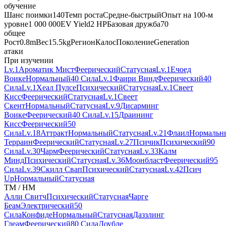
обучение
Шанс поимки
140
Темп роста
Средне-быстрый
Опыт на 100-м
уровне
1 000 000
EV Yield
2 HP
Базовая дружба
70
общее
Рост
0.8m
Вес
15.5kg
Регион
Калос
Поколение
Generation
атаки
При изучении
Lv.1
Ароматик Мист
Феерический
Статусная
Lv.1
Ечоед
Воике
Нормальный
40 Сила
Lv.1
Фаири Винд
Феерический
40
Сила
Lv.1
Хеал Пулсе
Психический
Статусная
Lv.1
Свеет
Кисс
Феерический
Статусная
Lv.1
Свеет
Скент
Нормальный
Статусная
Lv.9
Дисарминг
Воике
Феерический
40 Сила
Lv.15
Драининг
Кисс
Феерический
50
Сила
Lv.18
Аттракт
Нормальный
Статусная
Lv.21
Флаил
Нормальн
Терраин
Феерический
Статусная
Lv.27
Псичик
Психический
90
Сила
Lv.30
Чарм
Феерический
Статусная
Lv.33
Калм
Минд
Психический
Статусная
Lv.36
Моонбласт
Феерический
95
Сила
Lv.39
Скилл Свап
Психический
Статусная
Lv.42
Псич
Up
Нормальный
Статусная
TM / HM
Алли Свитч
Психический
Статусная
Чарге
Беам
Электрический
50
Сила
Конфиде
Нормальный
Статусная
Даззлинг
Глеам
Феерический
80 Сила
Доубле