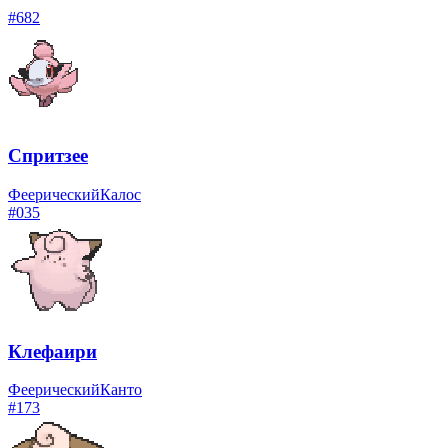
#
682
Спритзее
Феерический
Калос
#
035
Клефаири
Феерический
Канто
#
173