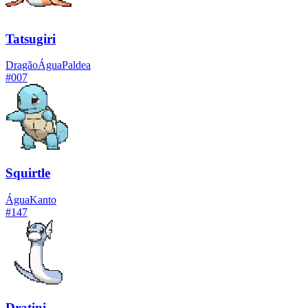
Tatsugiri
Dragão
Água
Paldea
#
007
Squirtle
Água
Kanto
#
147
Dratini