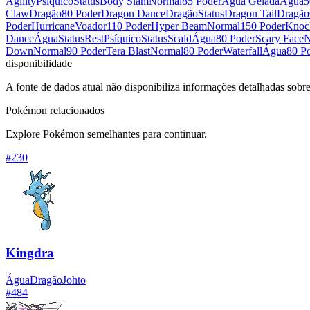
Agility
Psíquico
Status
Body Slam
Normal
85 Poder
Água Gelada
Água
5
Claw
Dragão
80 Poder
Dragon Dance
Dragão
Status
Dragon Tail
Dragão
Poder
Hurricane
Voador
110 Poder
Hyper Beam
Normal
150 Poder
Knoc
Dance
Água
Status
Rest
Psíquico
Status
Scald
Água
80 Poder
Scary Face
N
Down
Normal
90 Poder
Tera Blast
Normal
80 Poder
Waterfall
Água
80 P
disponibilidade
A fonte de dados atual não disponibiliza informações detalhadas sobr
Pokémon relacionados
Explore Pokémon semelhantes para continuar.
#
230
Kingdra
Água
Dragão
Johto
#
484