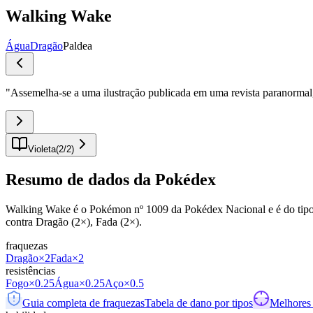
Walking Wake
Água
Dragão
Paldea
"
Assemelha-se a uma ilustração publicada em uma revista paranormal
Violeta
(
2
/
2
)
Resumo de dados da Pokédex
Walking Wake é o Pokémon nº 1009 da Pokédex Nacional e é do tipo Ág
contra Dragão (2×), Fada (2×).
fraquezas
Dragão
×2
Fada
×2
resistências
Fogo
×0.25
Água
×0.25
Aço
×0.5
Guia completa de fraquezas
Tabela de dano por tipos
Melhores