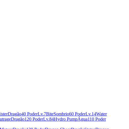
ister
Dragão
40 Poder
Lv.7
Bite
Sombrio
60 Poder
Lv.14
Water
utrage
Dragão
120 Poder
Lv.84
Hydro Pump
Água
110 Poder