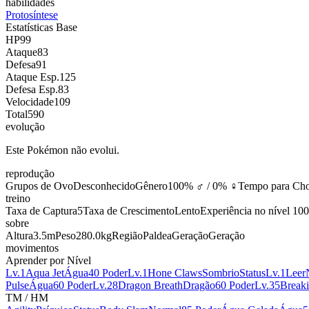
habilidades
Protosíntese
Estatísticas Base
HP
99
Ataque
83
Defesa
91
Ataque Esp.
125
Defesa Esp.
83
Velocidade
109
Total
590
evolução
Este Pokémon não evolui.
reprodução
Grupos de Ovo
Desconhecido
Gênero
100% ♂ / 0% ♀
Tempo para Cho
treino
Taxa de Captura
5
Taxa de Crescimento
Lento
Experiência no nível 100
sobre
Altura
3.5m
Peso
280.0kg
Região
Paldea
Geração
Geração
movimentos
Aprender por Nível
Lv.1
Aqua Jet
Água
40 Poder
Lv.1
Hone Claws
Sombrio
Status
Lv.1
Leer
Pulse
Água
60 Poder
Lv.28
Dragon Breath
Dragão
60 Poder
Lv.35
Break
TM / HM