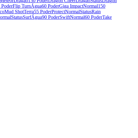
Meteor
Dragão
130 Poder
Dragon Cheer
Dragão
Status
Dragon
 Poder
Flip Turn
Água
60 Poder
Giga Impact
Normal
150
ico
Mud Shot
Terra
55 Poder
Protect
Normal
Status
Rain
ormal
Status
Surf
Água
90 Poder
Swift
Normal
60 Poder
Take