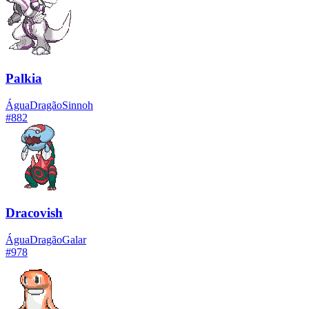
Palkia
Água
Dragão
Sinnoh
#
882
Dracovish
Água
Dragão
Galar
#
978