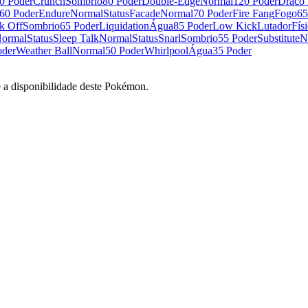
0 Poder
Crunch
Sombrio
80 Poder
Double-Edge
Normal
120 Poder
Draco 
60 Poder
Endure
Normal
Status
Facade
Normal
70 Poder
Fire Fang
Fogo
65
k Off
Sombrio
65 Poder
Liquidation
Água
85 Poder
Low Kick
Lutador
Fís
ormal
Status
Sleep Talk
Normal
Status
Snarl
Sombrio
55 Poder
Substitute
N
oder
Weather Ball
Normal
50 Poder
Whirlpool
Água
35 Poder
e a disponibilidade deste Pokémon.