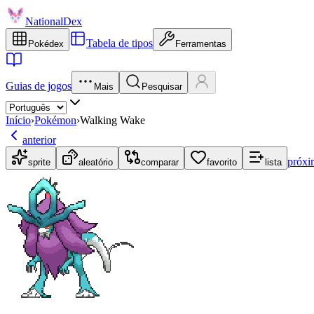
NationalDex
Tabela de tipos
Pokédex
Ferramentas
Guias de jogos
Mais
Pesquisar
Início
›
Pokémon
›
Walking Wake
anterior
próxi
sprite
aleatório
comparar
favorito
lista