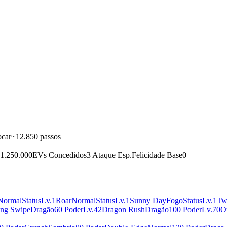
car
~12.850 passos
1.250.000
EVs Concedidos
3 Ataque Esp.
Felicidade Base
0
Normal
Status
Lv.1
Roar
Normal
Status
Lv.1
Sunny Day
Fogo
Status
Lv.1
Tw
ing Swipe
Dragão
60 Poder
Lv.42
Dragon Rush
Dragão
100 Poder
Lv.70
O