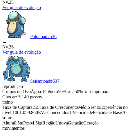
Nv.25
Ver guia de evolução
Palpitoad
#
536
→
Nv.36
Ver guia de evolução
Seismitoad
#
537
reprodução
Grupos de Ovo
Água 1
Gênero
50% ♂ / 50% ♀
Tempo para
Chocar
~5.140 passos
treino
Taxa de Captura
255
Taxa de Crescimento
Médio lento
Experiência no
nível 100
1.059.860
EVs Concedidos
1 Velocidade
Felicidade Base
70
sobre
Altura
0.5m
Peso
4.5kg
Região
Unova
Geração
Geração
movimentos