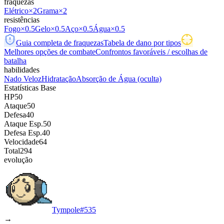
fraquezas
Elétrico
×2
Grama
×2
resistências
Fogo
×0.5
Gelo
×0.5
Aço
×0.5
Água
×0.5
Guia completa de fraquezas
Tabela de dano por tipos
Melhores opções de combate
Confrontos favoráveis / escolhas de
batalha
habilidades
Nado Veloz
Hidratação
Absorção de Água
(oculta)
Estatísticas Base
HP
50
Ataque
50
Defesa
40
Ataque Esp.
50
Defesa Esp.
40
Velocidade
64
Total
294
evolução
Tympole
#
535
→