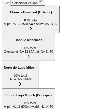
Jogo:
Selecionar versão
Floresta Pinwheel (Exterior)
80
%
total
A pé
:
Nv.12-15
Relva escura
:
Nv.14-17
Bosque Manchado
100
%
total
Overworld
:
Nv.13-60
A pé
:
Nv.11-60
Norte do Lago Miloch
80
%
total
A pé
:
Nv.14-60
Sul do Lago Miloch (Principal)
100
%
total
A pé
:
Nv.11-60
Overworld
:
Nv.14-60