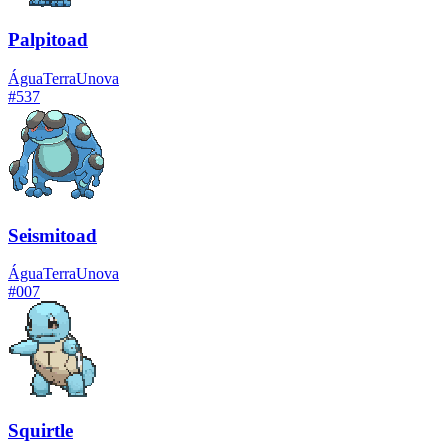
Palpitoad
Água
Terra
Unova
#
537
Seismitoad
Água
Terra
Unova
#
007
Squirtle