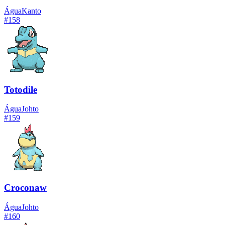
Água
Kanto
#
158
Totodile
Água
Johto
#
159
Croconaw
Água
Johto
#
160