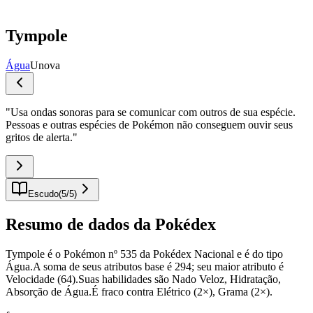
Tympole
Água
Unova
"
Usa ondas sonoras para se comunicar com outros de sua espécie.
Pessoas e outras espécies de Pokémon não conseguem ouvir seus
gritos de alerta.
"
Escudo
(
5
/
5
)
Resumo de dados da Pokédex
Tympole é o Pokémon nº 535 da Pokédex Nacional e é do tipo
Água.A soma de seus atributos base é 294; seu maior atributo é
Velocidade (64).Suas habilidades são Nado Veloz, Hidratação,
Absorção de Água.É fraco contra Elétrico (2×), Grama (2×).