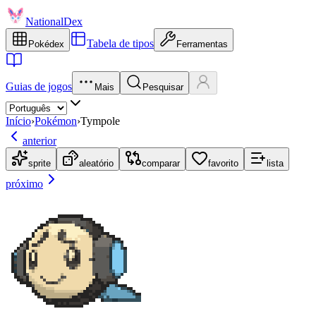
NationalDex
Tabela de tipos
Pokédex
Ferramentas
Guias de jogos
Mais
Pesquisar
Início
›
Pokémon
›
Tympole
anterior
sprite
aleatório
comparar
favorito
lista
próximo