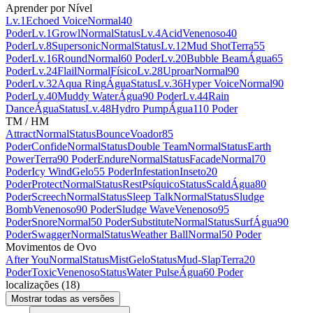
Aprender por Nível
Lv.1
Echoed Voice
Normal
40
Poder
Lv.1
Growl
Normal
Status
Lv.4
Acid
Venenoso
40
Poder
Lv.8
Supersonic
Normal
Status
Lv.12
Mud Shot
Terra
55
Poder
Lv.16
Round
Normal
60 Poder
Lv.20
Bubble Beam
Água
65
Poder
Lv.24
Flail
Normal
Físico
Lv.28
Uproar
Normal
90
Poder
Lv.32
Aqua Ring
Água
Status
Lv.36
Hyper Voice
Normal
90
Poder
Lv.40
Muddy Water
Água
90 Poder
Lv.44
Rain
Dance
Água
Status
Lv.48
Hydro Pump
Água
110 Poder
TM / HM
Attract
Normal
Status
Bounce
Voador
85
Poder
Confide
Normal
Status
Double Team
Normal
Status
Earth
Power
Terra
90 Poder
Endure
Normal
Status
Facade
Normal
70
Poder
Icy Wind
Gelo
55 Poder
Infestation
Inseto
20
Poder
Protect
Normal
Status
Rest
Psíquico
Status
Scald
Água
80
Poder
Screech
Normal
Status
Sleep Talk
Normal
Status
Sludge
Bomb
Venenoso
90 Poder
Sludge Wave
Venenoso
95
Poder
Snore
Normal
50 Poder
Substitute
Normal
Status
Surf
Água
90
Poder
Swagger
Normal
Status
Weather Ball
Normal
50 Poder
Movimentos de Ovo
After You
Normal
Status
Mist
Gelo
Status
Mud-Slap
Terra
20
Poder
Toxic
Venenoso
Status
Water Pulse
Água
60 Poder
localizações
(
18
)
Mostrar todas as versões