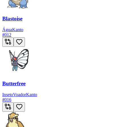
Blastoise
Água
Kanto
#
012
Butterfree
Inseto
Voador
Kanto
#
016