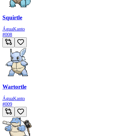
Squirtle
Água
Kanto
#
008
Wartortle
Água
Kanto
#
009