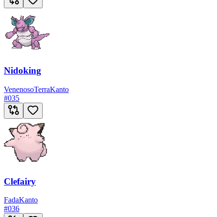
Nidoking
Venenoso
Terra
Kanto
#
035
Clefairy
Fada
Kanto
#
036