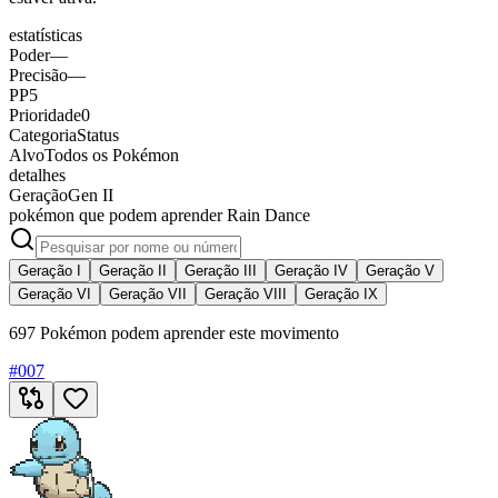
estatísticas
Poder
—
Precisão
—
PP
5
Prioridade
0
Categoria
Status
Alvo
Todos os Pokémon
detalhes
Geração
Gen II
pokémon que podem aprender Rain Dance
Geração I
Geração II
Geração III
Geração IV
Geração V
Geração VI
Geração VII
Geração VIII
Geração IX
697 Pokémon podem aprender este movimento
#
007