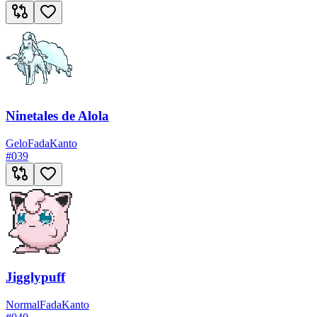
Ninetales de Alola
Gelo
Fada
Kanto
#
039
Jigglypuff
Normal
Fada
Kanto