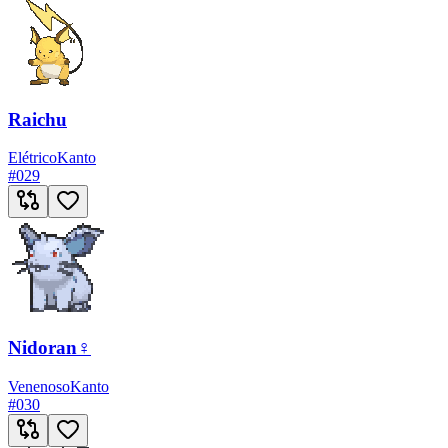
Raichu
Elétrico
Kanto
#
029
Nidoran♀
Venenoso
Kanto
#
030