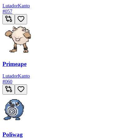
Lutador
Kanto
#
057
Primeape
Lutador
Kanto
#
060
Poliwag