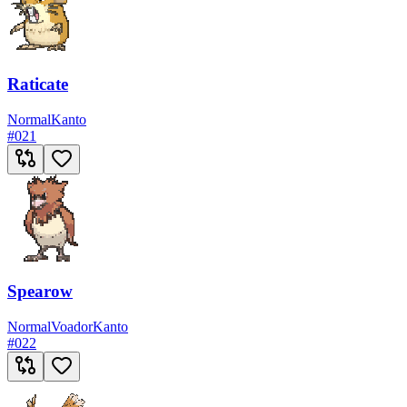
Raticate
Normal
Kanto
#
021
Spearow
Normal
Voador
Kanto
#
022