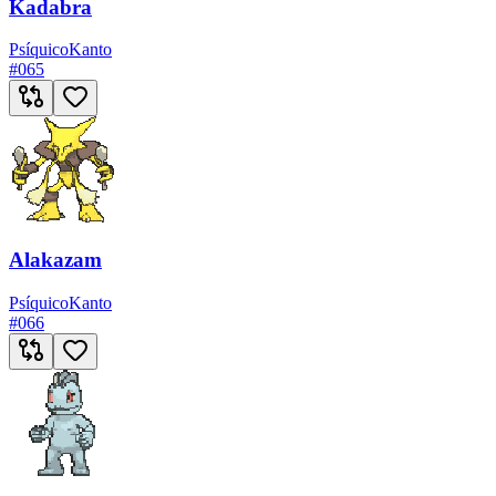
Kadabra
Psíquico
Kanto
#
065
Alakazam
Psíquico
Kanto
#
066