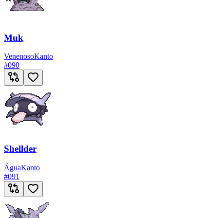
Muk
Venenoso
Kanto
#
090
Shellder
Água
Kanto
#
091