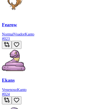
Fearow
Normal
Voador
Kanto
#
023
Ekans
Venenoso
Kanto
#
024