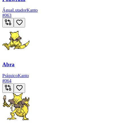
Água
Lutador
Kanto
#
063
Abra
Psíquico
Kanto
#
064