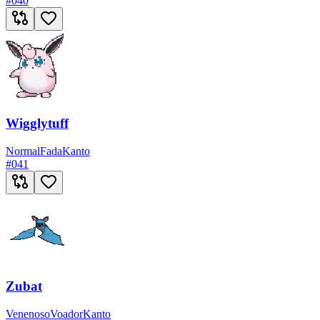
#
040
Wigglytuff
Normal
Fada
Kanto
#
041
Zubat
Venenoso
Voador
Kanto