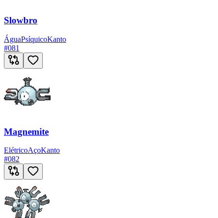
Slowbro
Água
Psíquico
Kanto
#
081
Magnemite
Elétrico
Aço
Kanto
#
082