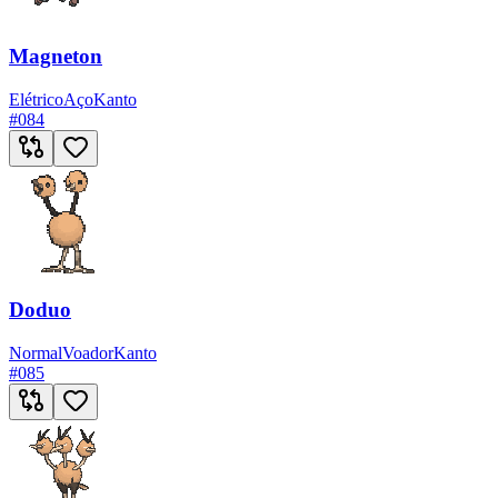
Magneton
Elétrico
Aço
Kanto
#
084
Doduo
Normal
Voador
Kanto
#
085