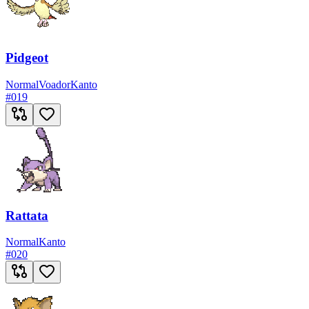
Pidgeot
Normal
Voador
Kanto
#
019
Rattata
Normal
Kanto
#
020