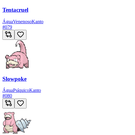
Tentacruel
Água
Venenoso
Kanto
#
079
Slowpoke
Água
Psíquico
Kanto
#
080