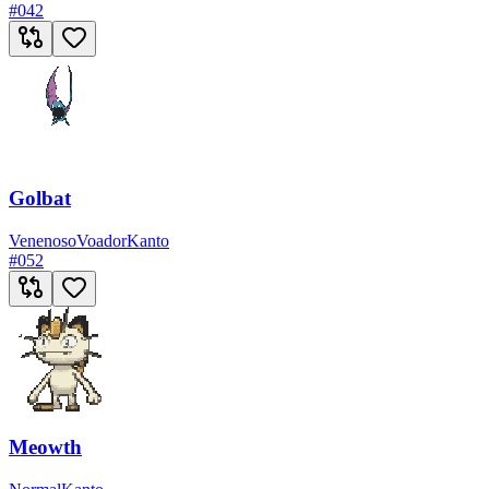
#
042
Golbat
Venenoso
Voador
Kanto
#
052
Meowth