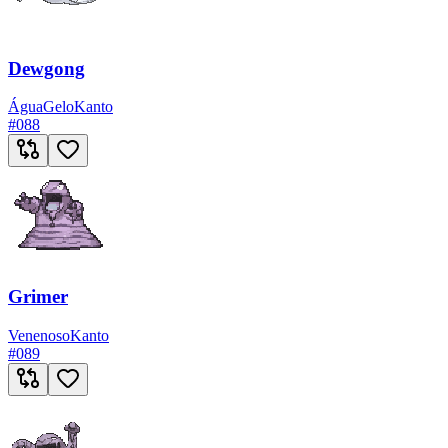
Dewgong
Água
Gelo
Kanto
#
088
Grimer
Venenoso
Kanto
#
089