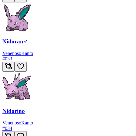
Nidoran♂
Venenoso
Kanto
#
033
Nidorino
Venenoso
Kanto
#
034