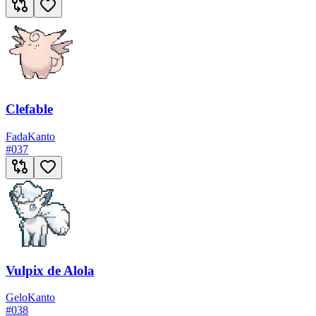
Clefable
Fada
Kanto
#
037
Vulpix de Alola
Gelo
Kanto
#
038