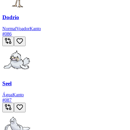
Dodrio
Normal
Voador
Kanto
#
086
Seel
Água
Kanto
#
087