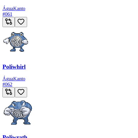
Água
Kanto
#
061
Poliwhirl
Água
Kanto
#
062
Poliwrath