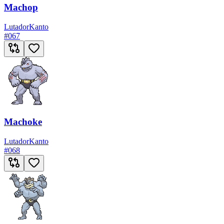
Machop
Lutador
Kanto
#
067
Machoke
Lutador
Kanto
#
068