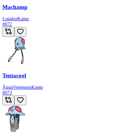
Machamp
Lutador
Kanto
#
072
Tentacool
Água
Venenoso
Kanto
#
073