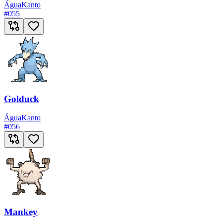
Água
Kanto
#
055
Golduck
Água
Kanto
#
056
Mankey