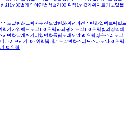
레
변화
Lv.36
벌레의야단법석
벌레
90 위력
Lv.43
가위자르기
노말
물
야기
노말
변화
그림자분신
노말
변화
괴전파
전기
변화
일렉트릭필드
 위력
기가임팩트
노말
150 위력
파괴광선
노말
150 위력
빛의장막
에
스퍼
변화
날개쉬기
비행
변화
돌림노래
노말
60 위력
싫은소리
노말
더다이브
전기
100 위력
뽐내기
노말
변화
스피드스타
노말
60 위력
기
90 위력