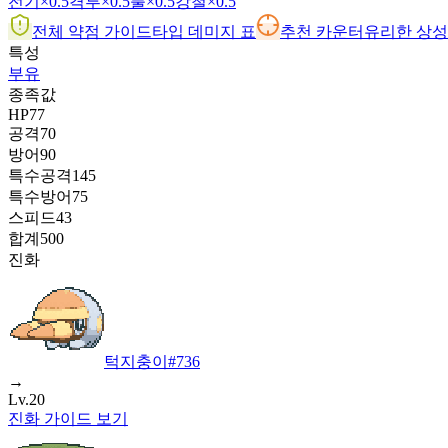
전기
×0.5
격투
×0.5
풀
×0.5
강철
×0.5
전체 약점 가이드
타입 데미지 표
추천 카운터
유리한 상성 
특성
부유
종족값
HP
77
공격
70
방어
90
특수공격
145
특수방어
75
스피드
43
합계
500
진화
턱지충이
#
736
→
Lv.20
진화 가이드 보기