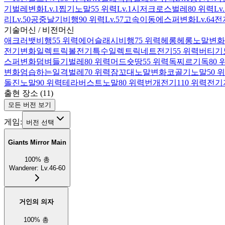
기
벌레
변화
Lv.1
찝기
노말
55 위력
Lv.1
시저크로스
벌레
80 위력
Lv
리
Lv.50
공중날기
비행
90 위력
Lv.57
고속이동
에스퍼
변화
Lv.64
전
기술머신 / 비전머신
애크러뱃
비행
55 위력
에어슬래시
비행
75 위력
헤롱헤롱
노말
변화
전기
변화
일렉트릭볼
전기
특수
일렉트릭네트
전기
55 위력
버티기
스퍼
변화
덤벼들기
벌레
80 위력
머드숏
땅
55 위력
독찌르기
독
80 
변화
엄습하는일격
벌레
70 위력
잠꼬대
노말
변화
코골기
노말
50 
돌진
노말
90 위력
테라버스트
노말
80 위력
번개
전기
110 위력
전기
출현 장소
(
11
)
모든 버전 보기
게임:
버전 선택
Giants Mirror Main
100
%
총
Wanderer
:
Lv.46-60
거인의 의자
100
%
총