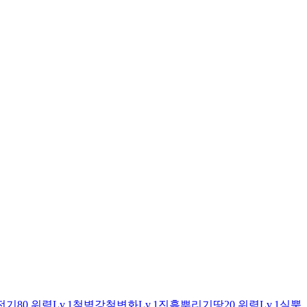
전기
80 위력
Lv.1
철벽
강철
변화
Lv.1
진흙뿌리기
땅
20 위력
Lv.1
실뿜