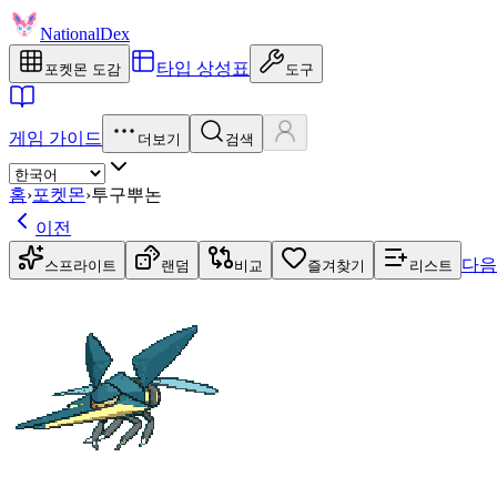
NationalDex
타입 상성표
포켓몬 도감
도구
게임 가이드
더보기
검색
홈
›
포켓몬
›
투구뿌논
이전
다음
스프라이트
랜덤
비교
즐겨찾기
리스트