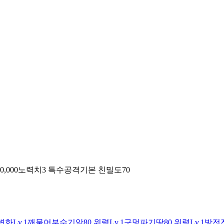
00,000
노력치
3 특수공격
기본 친밀도
70
변화
Lv.1
깨물어부수기
악
80 위력
Lv.1
구멍파기
땅
80 위력
Lv.1
방전