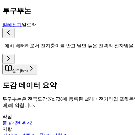
투구뿌논
벌레
전기
알로라
"
예비 배터리로서 전지충이를 안고 날면 높은 전력의 전자빔을 
실드
(
6
/
6
)
도감 데이터 요약
투구뿌논은 전국도감 No.738에 등록된 벌레・전기타입 포켓몬입
배)에 약합니다.
약점
불꽃
×2
바위
×2
저항