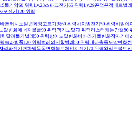
.15
물기
악
60 위력
Lv.23
스파크
전기
65 위력
Lv.29
끈적끈적네트
벌
자포
전기
120 위력
바톤터치
노말
변화
땅고르기
땅
60 위력
차지빔
전기
50 위력
비밀이
노말
변화
에너지볼
풀
90 위력
객기
노말
70 위력
러스터캐논
강철
80
위력
달려들기
벌레
50 위력
방어
노말
변화
비바라기
물
변화
잠자기
에
위력
솔라빔
풀
120 위력
벌레의저항
벌레
50 위력
대타출동
노말
변화
썬
자석파
전기
변화
맹독
독
변화
볼트체인지
전기
70 위력
와일드볼트
전