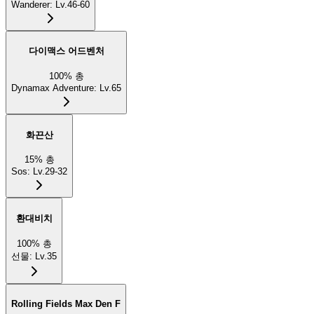
Wanderer
:
Lv.46-60
다이맥스 어드벤처
100
%
총
Dynamax Adventure
:
Lv.65
화끈산
15
%
총
Sos
:
Lv.29-32
환대비치
100
%
총
선물
:
Lv.35
Rolling Fields Max Den F