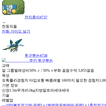
전지충이
#
737
→
천둥의돌
진화 가이드 보기
투구뿌논
#
738
주인 투구뿌논
교배
알 그룹
벌레
성비
50% ♂ / 50% ♀
부화 걸음수
약 3,855걸음
육성
포획률
45
경험치 타입
보통 빠름
레벨 100까지 필요한 경험치
1,0
기본 정보
신장
1.5m
무게
45.0kg
지방
알로라
세대
세대
기술
레벨업
—
10만볼트
전기
90 위력
Lv.1
벌레먹음
벌레
60 위력
Lv.1
충전
전기