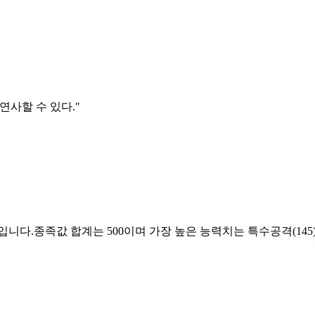
연사할 수 있다.
"
니다.종족값 합계는 500이며 가장 높은 능력치는 특수공격(145)