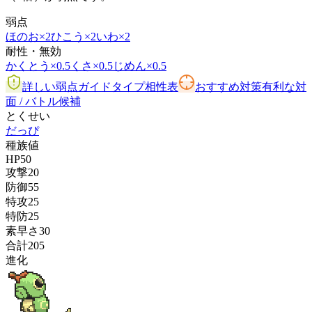
弱点
ほのお
×2
ひこう
×2
いわ
×2
耐性・無効
かくとう
×0.5
くさ
×0.5
じめん
×0.5
詳しい弱点ガイド
タイプ相性表
おすすめ対策
有利な対
面 / バトル候補
とくせい
だっぴ
種族値
HP
50
攻撃
20
防御
55
特攻
25
特防
25
素早さ
30
合計
205
進化