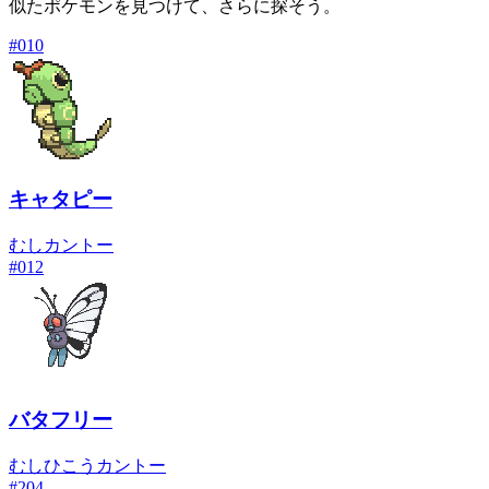
似たポケモンを見つけて、さらに探そう。
#
010
キャタピー
むし
カントー
#
012
バタフリー
むし
ひこう
カントー
#
204