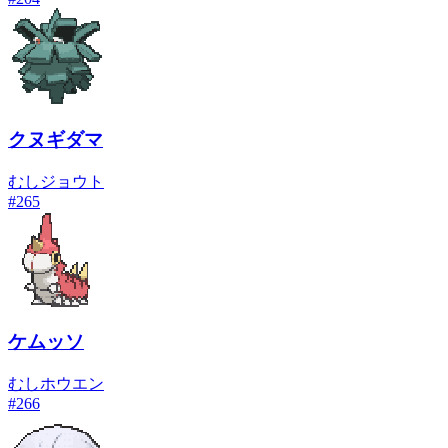
クヌギダマ
むし
ジョウト
#
265
ケムッソ
むし
ホウエン
#
266