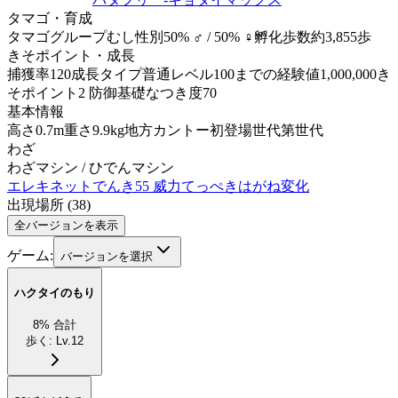
タマゴ・育成
タマゴグループ
むし
性別
50% ♂ / 50% ♀
孵化歩数
約3,855歩
きそポイント・成長
捕獲率
120
成長タイプ
普通
レベル100までの経験値
1,000,000
き
そポイント
2 防御
基礎なつき度
70
基本情報
高さ
0.7m
重さ
9.9kg
地方
カントー
初登場世代
第世代
わざ
わざマシン / ひでんマシン
エレキネット
でんき
55 威力
てっぺき
はがね
変化
出現場所
(
38
)
全バージョンを表示
ゲーム:
バージョンを選択
ハクタイのもり
8
%
合計
歩く
:
Lv.12