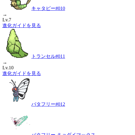
キャタピー
#
010
→
Lv.7
進化ガイドを見る
トランセル
#
011
→
Lv.10
進化ガイドを見る
バタフリー
#
012
バタフリー-キョダイマックス