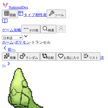
NationalDex
タイプ相性表
図鑑
ツール
ゲーム攻略
その他
検索
ホーム
›
ポケモン
›
トランセル
前へ
次
画像
ランダム
比較
お気に入り
リスト
へ