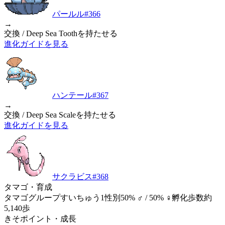
パールル
#
366
→
交換 / Deep Sea Toothを持たせる
進化ガイドを見る
ハンテール
#
367
→
交換 / Deep Sea Scaleを持たせる
進化ガイドを見る
サクラビス
#
368
タマゴ・育成
タマゴグループ
すいちゅう1
性別
50% ♂ / 50% ♀
孵化歩数
約
5,140歩
きそポイント・成長