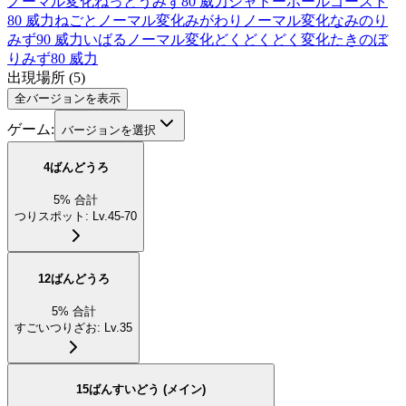
ノーマル
変化
ねっとう
みず
80 威力
シャドーボール
ゴースト
80 威力
ねごと
ノーマル
変化
みがわり
ノーマル
変化
なみのり
みず
90 威力
いばる
ノーマル
変化
どくどく
どく
変化
たきのぼ
り
みず
80 威力
出現場所
(
5
)
全バージョンを表示
ゲーム:
バージョンを選択
4ばんどうろ
5
%
合計
つりスポット
:
Lv.45-70
12ばんどうろ
5
%
合計
すごいつりざお
:
Lv.35
15ばんすいどう (メイン)