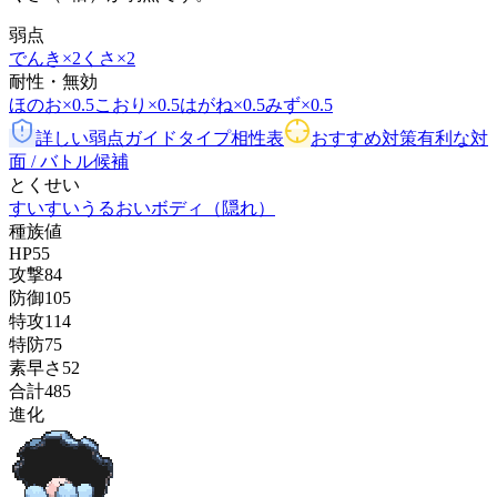
弱点
でんき
×2
くさ
×2
耐性・無効
ほのお
×0.5
こおり
×0.5
はがね
×0.5
みず
×0.5
詳しい弱点ガイド
タイプ相性表
おすすめ対策
有利な対
面 / バトル候補
とくせい
すいすい
うるおいボディ
（隠れ）
種族値
HP
55
攻撃
84
防御
105
特攻
114
特防
75
素早さ
52
合計
485
進化