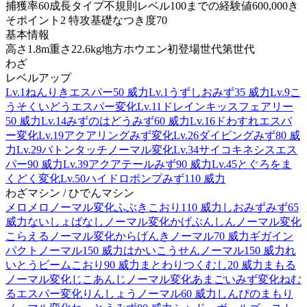
捕獲率
60
成長タイプ
不規則
レベル100までの経験値
600,000
き
そポイント
2 特攻
基礎なつき度
70
基本情報
高さ
1.8m
重さ
22.6kg
地方
ホウエン
初登場世代
第世代
わざ
レベルアップ
Lv.1
ねんりき
エスパー
50 威力
Lv.1
うずしお
みず
35 威力
Lv.9
こ
うそくいどう
エスパー
変化
Lv.11
ドレインキッス
フェアリー
50 威力
Lv.14
みずのはどう
みず
60 威力
Lv.16
ドわすれ
エスパ
ー
変化
Lv.19
アクアリング
みず
変化
Lv.26
ダイビング
みず
80 威
力
Lv.29
バトンタッチ
ノーマル
変化
Lv.34
サイコキネシス
エス
パー
90 威力
Lv.39
アクアテール
みず
90 威力
Lv.45
とぐろをま
く
どく
変化
Lv.50
ハイドロポンプ
みず
110 威力
わざマシン / ひでんマシン
メロメロ
ノーマル
変化
ふぶき
こおり
110 威力
しおみず
みず
65
威力
ないしょばなし
ノーマル
変化
かげぶんしん
ノーマル
変化
こらえる
ノーマル
変化
からげんき
ノーマル
70 威力
ギガイン
パクト
ノーマル
150 威力
はかいこうせん
ノーマル
150 威力
れ
いとうビーム
こおり
90 威力
まとわりつく
むし
20 威力
まもる
ノーマル
変化
じこあんじ
ノーマル
変化
あまごい
みず
変化
ねむ
る
エスパー
変化
りんしょう
ノーマル
60 威力
しんぴのまもり