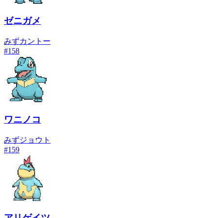
ゼニガメ
みず
カントー
#
158
ワニノコ
みず
ジョウト
#
159
アリゲイツ