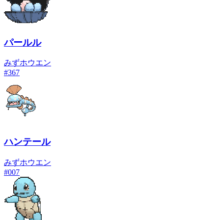
パールル
みず
ホウエン
#
367
ハンテール
みず
ホウエン
#
007