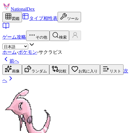
NationalDex
タイプ相性表
図鑑
ツール
ゲーム攻略
その他
検索
ホーム
›
ポケモン
›
サクラビス
前へ
次
画像
ランダム
比較
お気に入り
リスト
へ