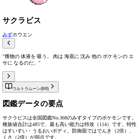
サクラビス
みず
ホウエン
"
獲物の 体液を 吸う。 肉は 海底に 沈み 他の ポケモンの エ
サに なるのだ。
"
ウルトラムーン
(
8
/
8
)
図鑑データの要点
サクラビスは全国図鑑No.368のみずタイプのポケモンです。
種族値合計は485で、最も高い能力は特攻（114）です。特性
はすいすい・うるおいボディ。防御面ではでんき（2倍）、
くさ（2倍）が弱点です。