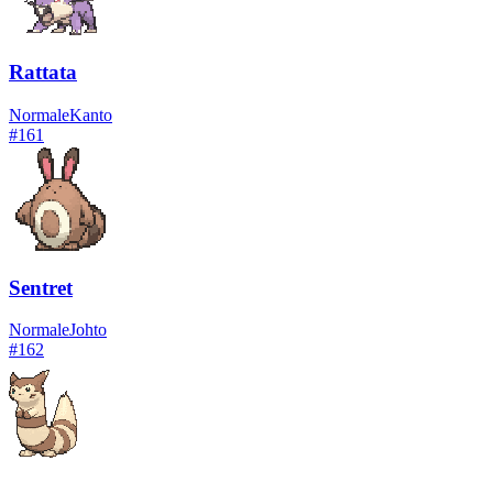
Rattata
Normale
Kanto
#
161
Sentret
Normale
Johto
#
162