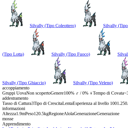
Silvally (Tipo Coleottero)
Silvally (Tip
(Tipo Lotta)
Silvally (Tipo Fuoco)
Silva
Silvally (Tipo Ghiaccio)
Silvally (Tipo Veleno)
accoppiamento
Gruppi Uova
Non scoperto
Genere
100% ♂ / 0% ♀
Tempo di Covata
~3
addestramento
Tasso di Cattura
3
Tipo di Crescita
Lenta
Esperienza al livello 100
1.250
informazioni
Altezza
1.9m
Peso
120.5kg
Regione
Alola
Generazione
Generazione
mosse
Apprendimento