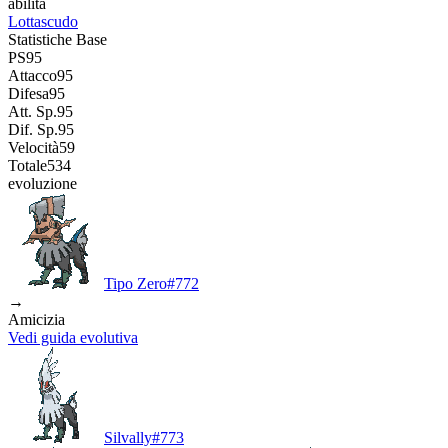
abilità
Lottascudo
Statistiche Base
PS
95
Attacco
95
Difesa
95
Att. Sp.
95
Dif. Sp.
95
Velocità
59
Totale
534
evoluzione
Tipo Zero
#
772
→
Amicizia
Vedi guida evolutiva
Silvally
#
773