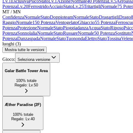
Lv.1
Esclusiva
Psico
Stato
Lv.1
Azione
Normale
40 Potenza
Lv.5
Aeroassa
Potenza
Lv.20
Ferrostrido
Acciaio
Stato
Lv.25
Tritartigli
Normale
75 Pote
MT / MN
Confidenza
Normale
Stato
Doppioteam
Normale
Stato
Dragartigli
Drago
8
Raggio
Normale
150 Potenza
Ventogelato
Ghiaccio
55 Potenza
Ferroscu
Potenza
Protezione
Normale
Stato
Pioggiadanza
Acqua
Stato
Riposo
Psic
Potenza
Sonnolalia
Normale
Stato
Russare
Normale
50 Potenza
Sostituto
Potenza
Danzaspada
Normale
Stato
Tuononda
Elettro
Stato
Tossina
Velen
luoghi
(
3
)
Mostra tutte le versioni
Gioco:
Seleziona versione
Galar Battle Tower Area
100
%
totale
Regalo
:
Lv.50
Æther Paradise (2F)
100
%
totale
Regalo
:
Lv.40