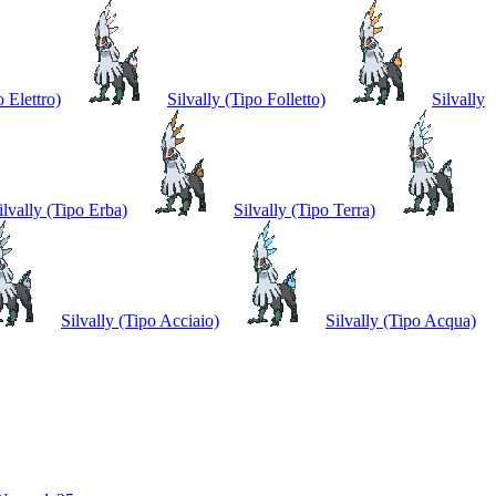
o Elettro)
Silvally (Tipo Folletto)
Silvally
ilvally (Tipo Erba)
Silvally (Tipo Terra)
Silvally (Tipo Acciaio)
Silvally (Tipo Acqua)