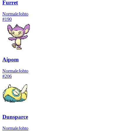
Furret
Normale
Johto
#
190
Aipom
Normale
Johto
#
206
Dunsparce
Normale
Johto