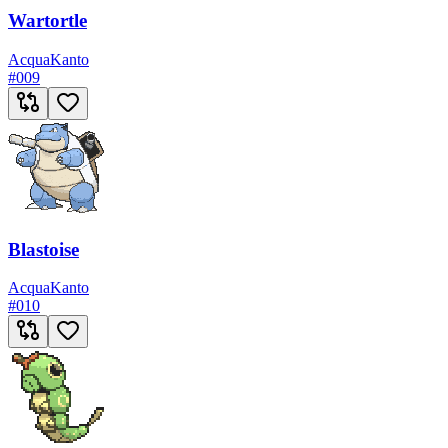
Wartortle
Acqua
Kanto
#
009
Blastoise
Acqua
Kanto
#
010