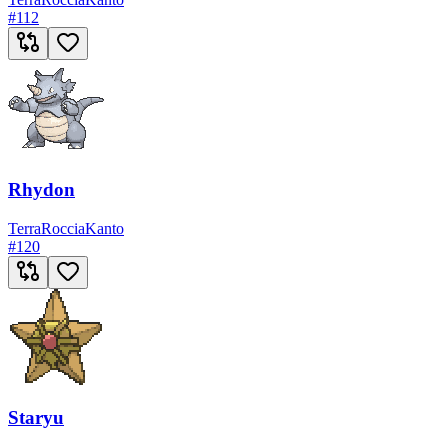
#
112
Rhydon
Terra
Roccia
Kanto
#
120
Staryu