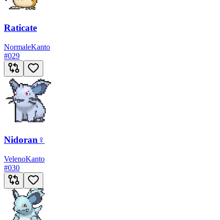
Raticate
Normale
Kanto
#
029
Nidoran♀
Veleno
Kanto
#
030