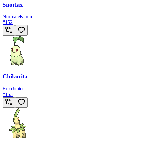
Snorlax
Normale
Kanto
#
152
Chikorita
Erba
Johto
#
153