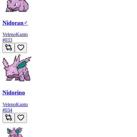
Nidoran♂
Veleno
Kanto
#
033
Nidorino
Veleno
Kanto
#
034