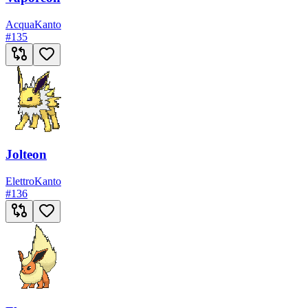
Acqua
Kanto
#
135
Jolteon
Elettro
Kanto
#
136