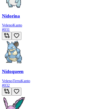
Nidorina
Veleno
Kanto
#
031
Nidoqueen
Veleno
Terra
Kanto
#
032