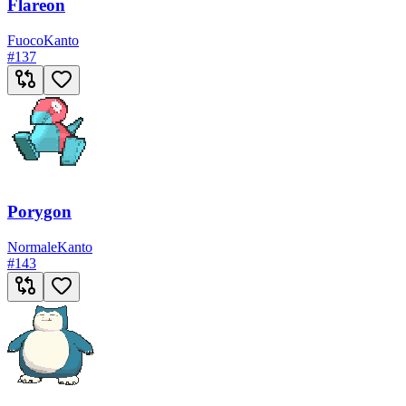
Flareon
Fuoco
Kanto
#
137
Porygon
Normale
Kanto
#
143