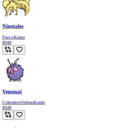
Ninetales
Fuoco
Kanto
#
048
Venonat
Coleottero
Veleno
Kanto
#
049