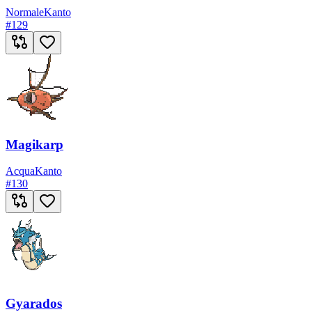
Normale
Kanto
#
129
Magikarp
Acqua
Kanto
#
130
Gyarados