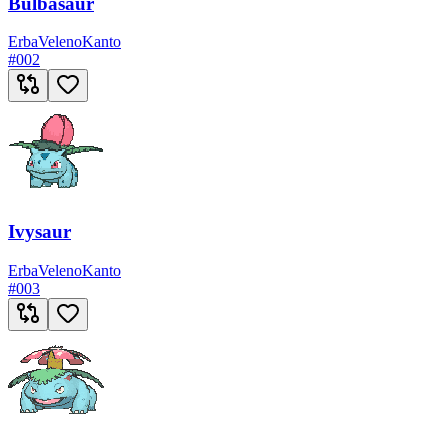
Bulbasaur
Erba
Veleno
Kanto
#
002
Ivysaur
Erba
Veleno
Kanto
#
003