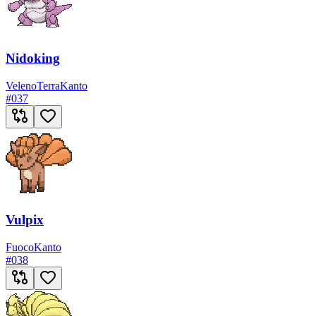
Nidoking
Veleno
Terra
Kanto
#
037
Vulpix
Fuoco
Kanto
#
038