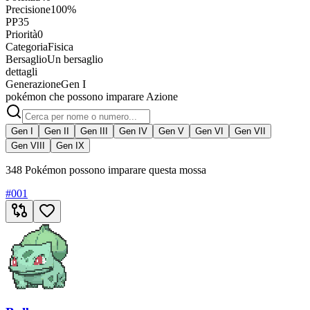
Precisione
100%
PP
35
Priorità
0
Categoria
Fisica
Bersaglio
Un bersaglio
dettagli
Generazione
Gen I
pokémon che possono imparare Azione
Gen I
Gen II
Gen III
Gen IV
Gen V
Gen VI
Gen VII
Gen VIII
Gen IX
348 Pokémon possono imparare questa mossa
#
001