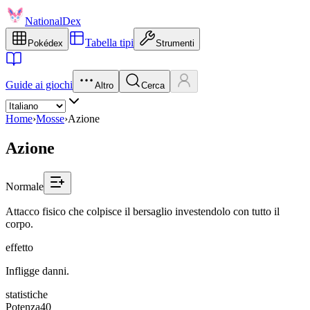
NationalDex
Tabella tipi
Pokédex
Strumenti
Guide ai giochi
Altro
Cerca
Home
›
Mosse
›
Azione
Azione
Normale
Attacco fisico che colpisce il bersaglio investendolo con tutto il
corpo.
effetto
Infligge danni.
statistiche
Potenza
40