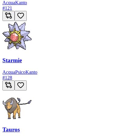
Acqua
Kanto
#
121
Starmie
Acqua
Psico
Kanto
#
128
Tauros