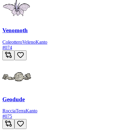
Venomoth
Coleottero
Veleno
Kanto
#
074
Geodude
Roccia
Terra
Kanto
#
075