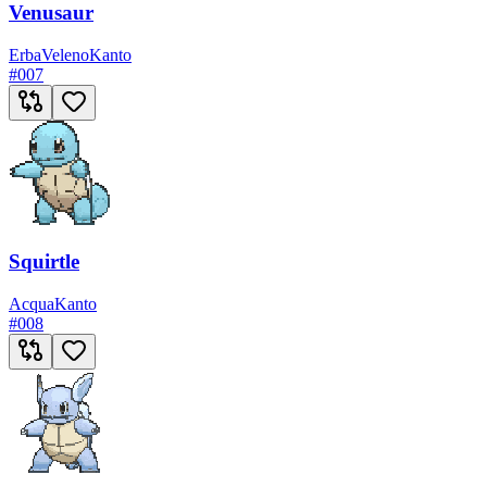
Venusaur
Erba
Veleno
Kanto
#
007
Squirtle
Acqua
Kanto
#
008