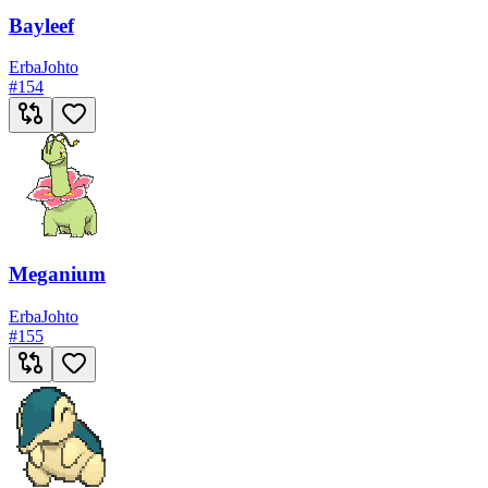
Bayleef
Erba
Johto
#
154
Meganium
Erba
Johto
#
155