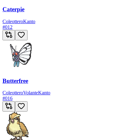
Caterpie
Coleottero
Kanto
#
012
Butterfree
Coleottero
Volante
Kanto
#
016