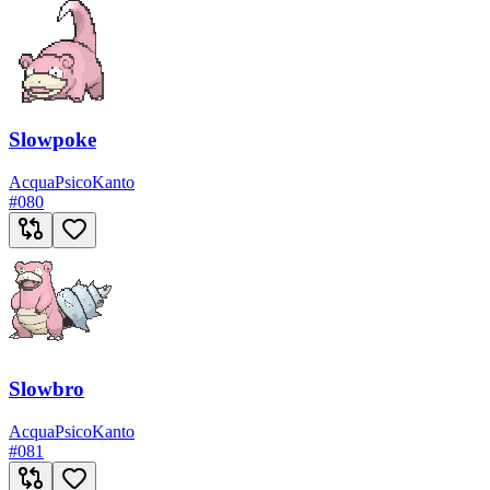
Slowpoke
Acqua
Psico
Kanto
#
080
Slowbro
Acqua
Psico
Kanto
#
081