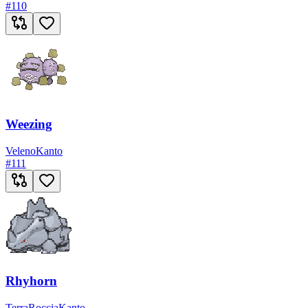
#
110
Weezing
Veleno
Kanto
#
111
Rhyhorn
Terra
Roccia
Kanto