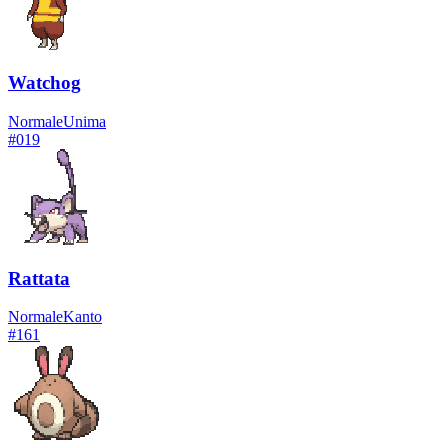
Watchog
Normale
Unima
#
019
Rattata
Normale
Kanto
#
161