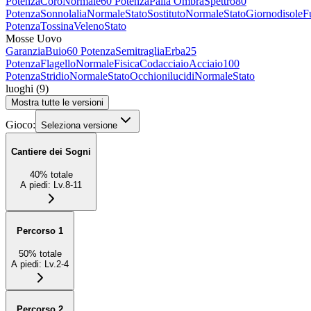
Potenza
Coro
Normale
60 Potenza
Palla Ombra
Spettro
80
Potenza
Sonnolalia
Normale
Stato
Sostituto
Normale
Stato
Giornodisole
F
Potenza
Tossina
Veleno
Stato
Mosse Uovo
Garanzia
Buio
60 Potenza
Semitraglia
Erba
25
Potenza
Flagello
Normale
Fisica
Codacciaio
Acciaio
100
Potenza
Stridio
Normale
Stato
Occhionilucidi
Normale
Stato
luoghi
(
9
)
Mostra tutte le versioni
Gioco:
Seleziona versione
Cantiere dei Sogni
40
%
totale
A piedi
:
Lv.8-11
Percorso 1
50
%
totale
A piedi
:
Lv.2-4
Percorso 2