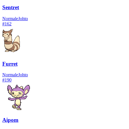
Sentret
Normale
Johto
#
162
Furret
Normale
Johto
#
190
Aipom