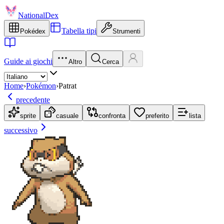
NationalDex
Tabella tipi
Pokédex
Strumenti
Guide ai giochi
Altro
Cerca
Home
›
Pokémon
›
Patrat
precedente
sprite
casuale
confronta
preferito
lista
successivo