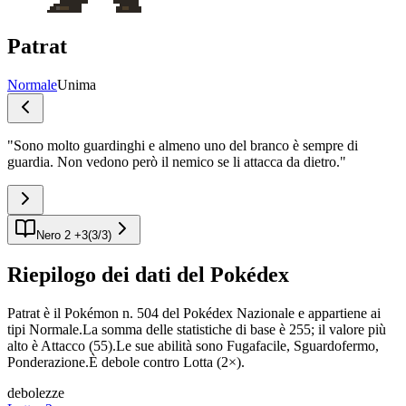
Patrat
Normale
Unima
"
Sono molto guardinghi e almeno uno del branco è sempre di
guardia. Non vedono però il nemico se li attacca da dietro.
"
Nero 2 +3
(
3
/
3
)
Riepilogo dei dati del Pokédex
Patrat è il Pokémon n. 504 del Pokédex Nazionale e appartiene ai
tipi Normale.La somma delle statistiche di base è 255; il valore più
alto è Attacco (55).Le sue abilità sono Fugafacile, Sguardofermo,
Ponderazione.È debole contro Lotta (2×).
debolezze