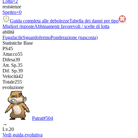
Lotta
×2
resistenze
Spettro
×0
Guida completa alle debolezze
Tabella dei danni per tipo
Migliori risposte
Abbinamenti favorevoli / scelte di lotta
abilità
Fugafacile
Sguardofermo
Ponderazione
(nascosta)
Statistiche Base
PS
45
Attacco
55
Difesa
39
Att. Sp.
35
Dif. Sp.
39
Velocità
42
Totale
255
evoluzione
Patrat
#
504
→
Lv.20
Vedi guida evolutiva