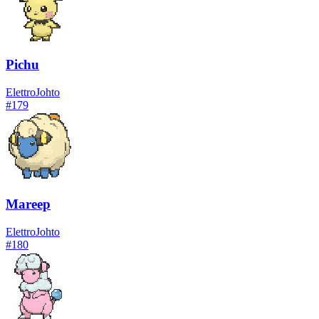
Pichu
Elettro
Johto
#
179
Mareep
Elettro
Johto
#
180