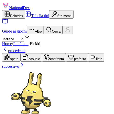
NationalDex
Tabella tipi
Pokédex
Strumenti
Guide ai giochi
Altro
Cerca
Home
›
Pokémon
›
Elekid
precedente
sprite
casuale
confronta
preferito
lista
successivo