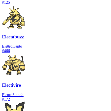
#
125
Electabuzz
Elettro
Kanto
#
466
Electivire
Elettro
Sinnoh
#
172