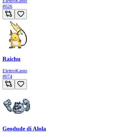
Elettro
Kanto
#
026
Raichu
Elettro
Kanto
#
074
Geodude di Alola