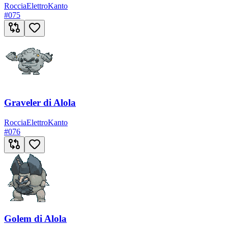
Roccia
Elettro
Kanto
#
075
Graveler di Alola
Roccia
Elettro
Kanto
#
076
Golem di Alola