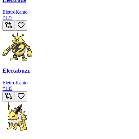
Elettro
Kanto
#
125
Electabuzz
Elettro
Kanto
#
135