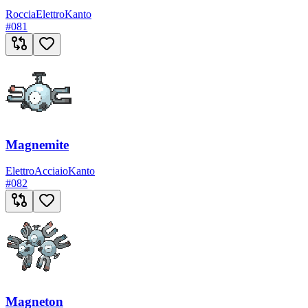
Roccia
Elettro
Kanto
#
081
Magnemite
Elettro
Acciaio
Kanto
#
082
Magneton