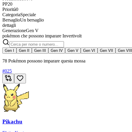
PP
20
Priorità
0
Categoria
Speciale
Bersaglio
Un bersaglio
dettagli
Generazione
Gen V
pokémon che possono imparare Invertivolt
Gen I
Gen II
Gen III
Gen IV
Gen V
Gen VI
Gen VII
Gen VII
78 Pokémon possono imparare questa mossa
#
025
Pikachu