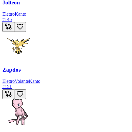
Jolteon
Elettro
Kanto
#
145
Zapdos
Elettro
Volante
Kanto
#
151