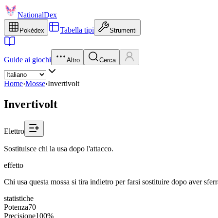
NationalDex
Tabella tipi
Pokédex
Strumenti
Guide ai giochi
Altro
Cerca
Home
›
Mosse
›
Invertivolt
Invertivolt
Elettro
Sostituisce chi la usa dopo l'attacco.
effetto
Chi usa questa mossa si tira indietro per farsi sostituire dopo aver sferr
statistiche
Potenza
70
Precisione
100%