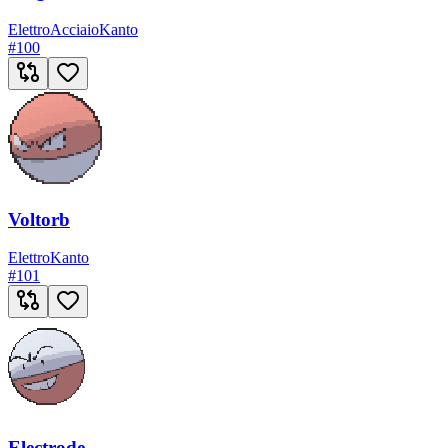
Elettro
Acciaio
Kanto
#
100
Voltorb
Elettro
Kanto
#
101
Electrode