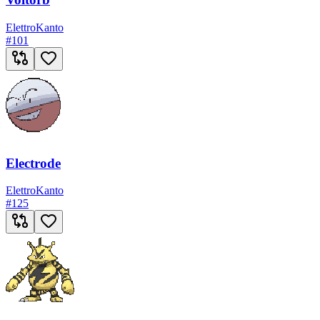
Elettro
Kanto
#
101
Electrode
Elettro
Kanto
#
125