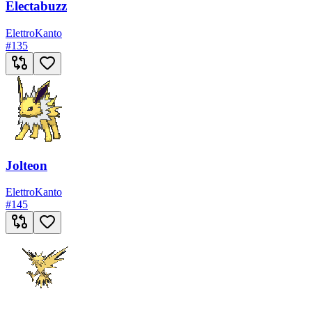
Electabuzz
Elettro
Kanto
#
135
Jolteon
Elettro
Kanto
#
145