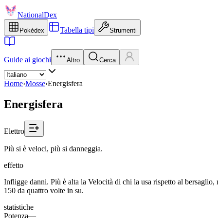
NationalDex
Tabella tipi
Pokédex
Strumenti
Guide ai giochi
Altro
Cerca
Home
›
Mosse
›
Energisfera
Energisfera
Elettro
Più si è veloci, più si danneggia.
effetto
Infligge danni. Più è alta la Velocità di chi la usa rispetto al bersagl
150 da quattro volte in su.
statistiche
Potenza
—