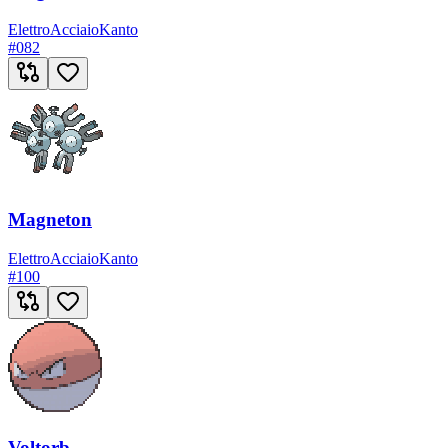
Elettro
Acciaio
Kanto
#
082
Magneton
Elettro
Acciaio
Kanto
#
100
Voltorb