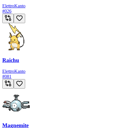
Elettro
Kanto
#
026
Raichu
Elettro
Kanto
#
081
Magnemite