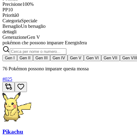
Precisione
100%
PP
10
Priorità
0
Categoria
Speciale
Bersaglio
Un bersaglio
dettagli
Generazione
Gen V
pokémon che possono imparare Energisfera
Gen I
Gen II
Gen III
Gen IV
Gen V
Gen VI
Gen VII
Gen VII
76 Pokémon possono imparare questa mossa
#
025
Pikachu