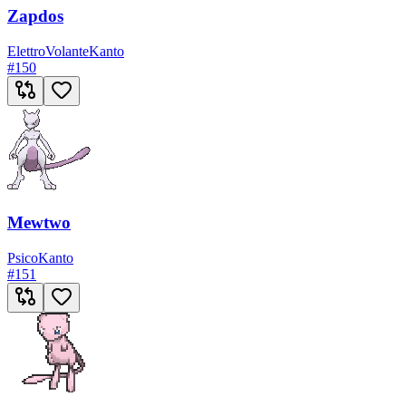
Zapdos
Elettro
Volante
Kanto
#
150
Mewtwo
Psico
Kanto
#
151