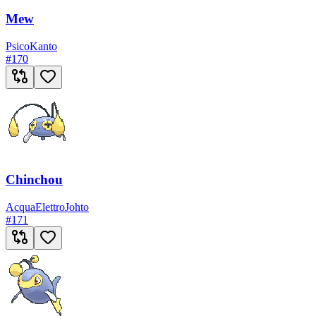
Mew
Psico
Kanto
#
170
Chinchou
Acqua
Elettro
Johto
#
171