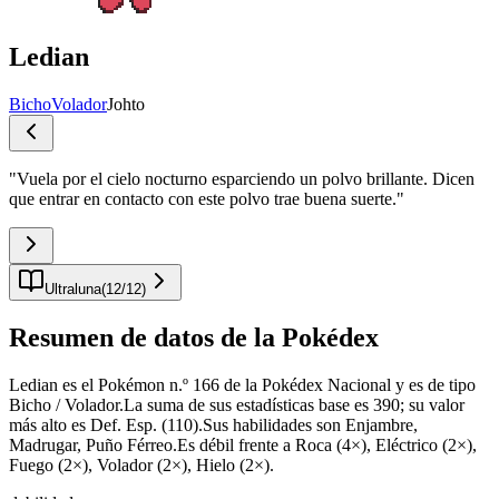
Ledian
Bicho
Volador
Johto
"
Vuela por el cielo nocturno esparciendo un polvo brillante. Dicen
que entrar en contacto con este polvo trae buena suerte.
"
Ultraluna
(
12
/
12
)
Resumen de datos de la Pokédex
Ledian es el Pokémon n.º 166 de la Pokédex Nacional y es de tipo
Bicho / Volador.La suma de sus estadísticas base es 390; su valor
más alto es Def. Esp. (110).Sus habilidades son Enjambre,
Madrugar, Puño Férreo.Es débil frente a Roca (4×), Eléctrico (2×),
Fuego (2×), Volador (2×), Hielo (2×).