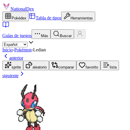
NationalDex
Tabla de tipos
Pokédex
Herramientas
Guías de juegos
Más
Buscar
Inicio
›
Pokémon
›
Ledian
anterior
sprite
aleatorio
comparar
favorito
lista
siguiente