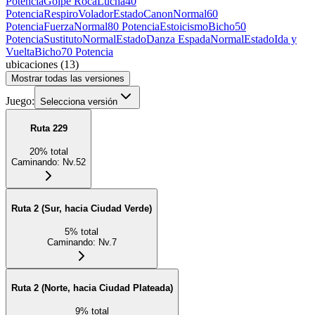
Potencia
Golpe Roca
Lucha
40
Potencia
Respiro
Volador
Estado
Canon
Normal
60
Potencia
Fuerza
Normal
80 Potencia
Estoicismo
Bicho
50
Potencia
Sustituto
Normal
Estado
Danza Espada
Normal
Estado
Ida y
Vuelta
Bicho
70 Potencia
ubicaciones
(
13
)
Mostrar todas las versiones
Juego:
Selecciona versión
Ruta 229
20
%
total
Caminando
:
Nv.52
Ruta 2 (Sur, hacia Ciudad Verde)
5
%
total
Caminando
:
Nv.7
Ruta 2 (Norte, hacia Ciudad Plateada)
9
%
total