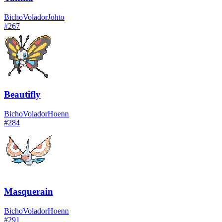
Bicho
Volador
Johto
#
267
Beautifly
Bicho
Volador
Hoenn
#
284
Masquerain
Bicho
Volador
Hoenn
#
291