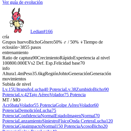
Ver guía de evolución
Ledian
#
166
cría
Grupos huevo
Bicho
Género
50% ♂ / 50% ♀
Tiempo de
eclosión
~3855 pasos
entrenamiento
Ratio de captura
90
Crecimiento
Rápido
Experiencia al nivel
100
800.000
EVs
2 Def. Esp.
Felicidad base
70
info
Altura
1.4m
Peso
35.6kg
Región
Johto
Generación
Generación
movimientos
Subida de nivel
Lv.15
Ultrapuño
Lucha
40 Potencia
Lv.38
Zumbido
Bicho
90
Potencia
Lv.42
Tajo Aéreo
Volador
75 Potencia
MT / MO
Acróbata
Volador
55 Potencia
Golpe Aéreo
Volador
60
Potencia
Demolición
Lucha
75
Potencia
Confidencia
Normal
Estado
Imagen
Normal
70
Potencia
Lanzamiento
Siniestro
Físico
Onda Certera
Lucha
120
Potencia
Gigaimpacto
Normal
150 Potencia
Acoso
Bicho
20