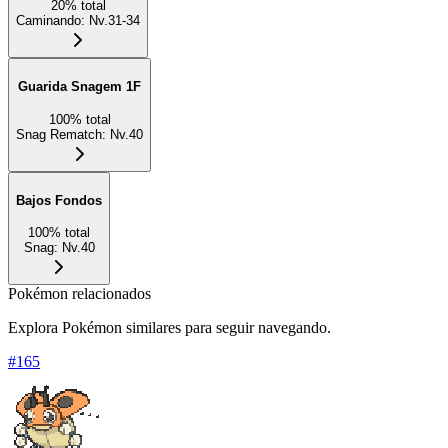
20
%
total
Caminando
:
Nv.31-34
Guarida Snagem 1F
100
%
total
Snag Rematch
:
Nv.40
Bajos Fondos
100
%
total
Snag
:
Nv.40
Pokémon relacionados
Explora Pokémon similares para seguir navegando.
#
165