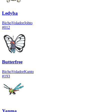
Ledyba
Bicho
Volador
Johto
#
012
Butterfree
Bicho
Volador
Kanto
#
193
Yanma