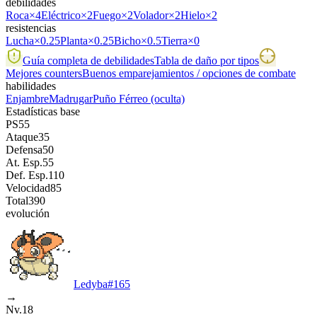
debilidades
Roca
×4
Eléctrico
×2
Fuego
×2
Volador
×2
Hielo
×2
resistencias
Lucha
×0.25
Planta
×0.25
Bicho
×0.5
Tierra
×0
Guía completa de debilidades
Tabla de daño por tipos
Mejores counters
Buenos emparejamientos / opciones de combate
habilidades
Enjambre
Madrugar
Puño Férreo
(oculta)
Estadísticas base
PS
55
Ataque
35
Defensa
50
At. Esp.
55
Def. Esp.
110
Velocidad
85
Total
390
evolución
Ledyba
#
165
→
Nv.18