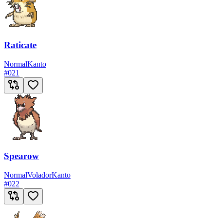
Raticate
Normal
Kanto
#
021
Spearow
Normal
Volador
Kanto
#
022