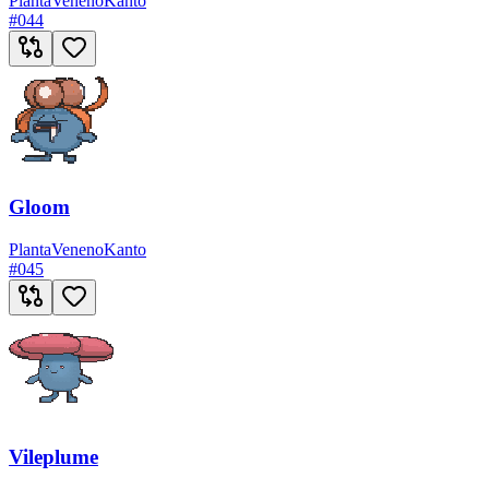
Planta
Veneno
Kanto
#
044
Gloom
Planta
Veneno
Kanto
#
045
Vileplume