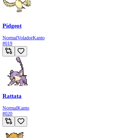
Pidgeot
Normal
Volador
Kanto
#
019
Rattata
Normal
Kanto
#
020