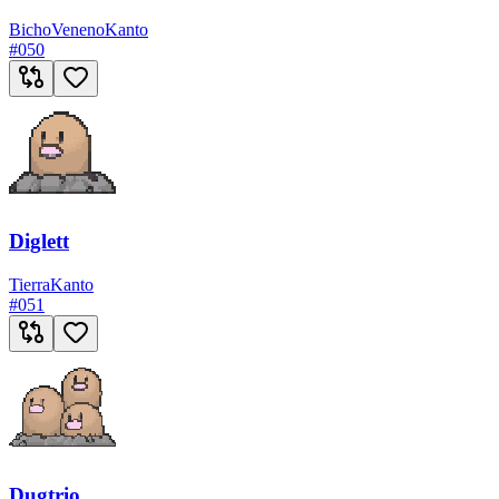
Bicho
Veneno
Kanto
#
050
Diglett
Tierra
Kanto
#
051
Dugtrio