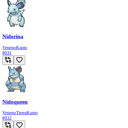
Nidorina
Veneno
Kanto
#
031
Nidoqueen
Veneno
Tierra
Kanto
#
032