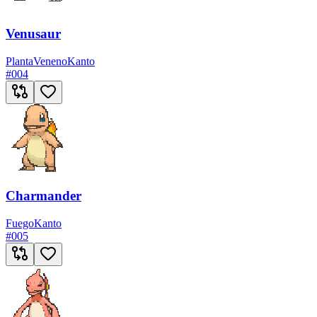
Venusaur
Planta
Veneno
Kanto
#
004
Charmander
Fuego
Kanto
#
005