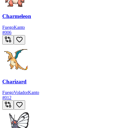
Charmeleon
Fuego
Kanto
#
006
Charizard
Fuego
Volador
Kanto
#
012