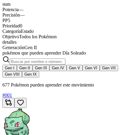
stats
Potencia
—
Precisión
—
PP
5
Prioridad
0
Categoría
Estado
Objetivo
Todos los Pokémon
detalles
Generación
Gen II
pokémon que pueden aprender Día Soleado
Gen I
Gen II
Gen III
Gen IV
Gen V
Gen VI
Gen VII
Gen VIII
Gen IX
677 Pokémon pueden aprender este movimiento
#
001