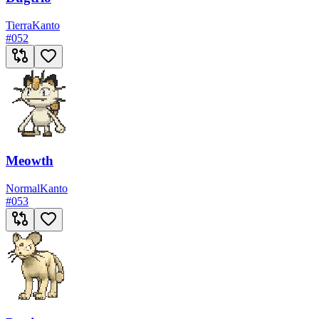
Tierra
Kanto
#
052
Meowth
Normal
Kanto
#
053