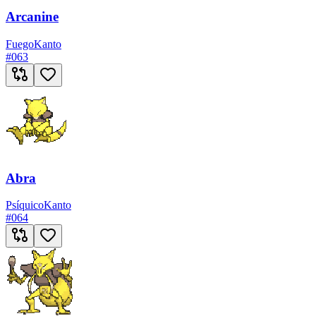
Arcanine
Fuego
Kanto
#
063
Abra
Psíquico
Kanto
#
064