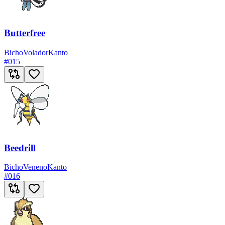
Butterfree
Bicho
Volador
Kanto
#
015
Beedrill
Bicho
Veneno
Kanto
#
016