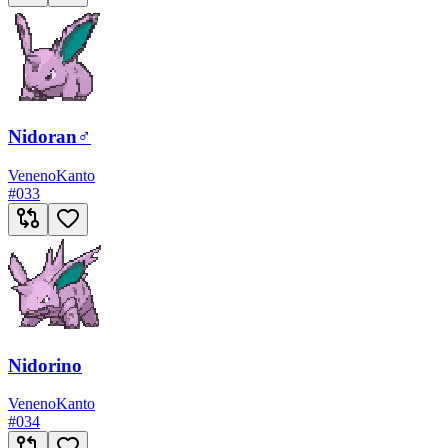
Nidoran♂
Veneno
Kanto
#
033
Nidorino
Veneno
Kanto
#
034