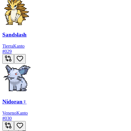
Sandslash
Tierra
Kanto
#
029
Nidoran♀
Veneno
Kanto
#
030