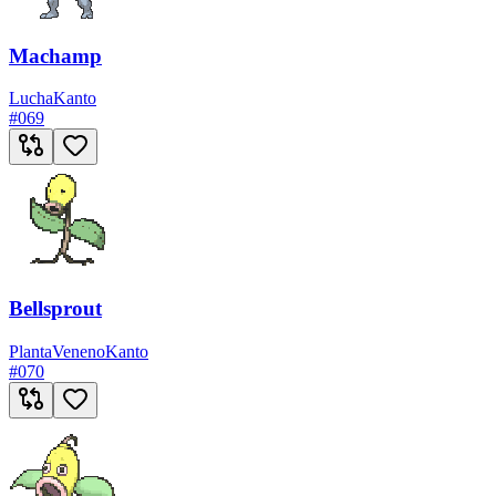
Machamp
Lucha
Kanto
#
069
Bellsprout
Planta
Veneno
Kanto
#
070