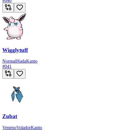
#
040
Wigglytuff
Normal
Hada
Kanto
#
041
Zubat
Veneno
Volador
Kanto