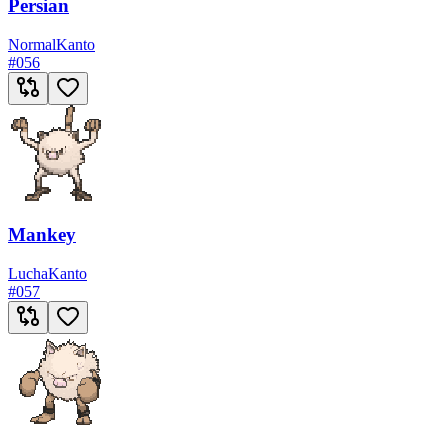
Persian
Normal
Kanto
#
056
Mankey
Lucha
Kanto
#
057