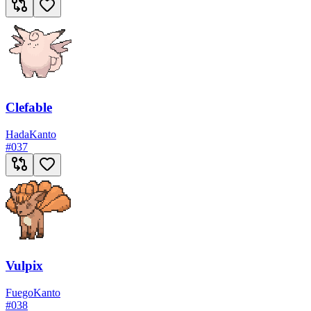
Clefable
Hada
Kanto
#
037
Vulpix
Fuego
Kanto
#
038