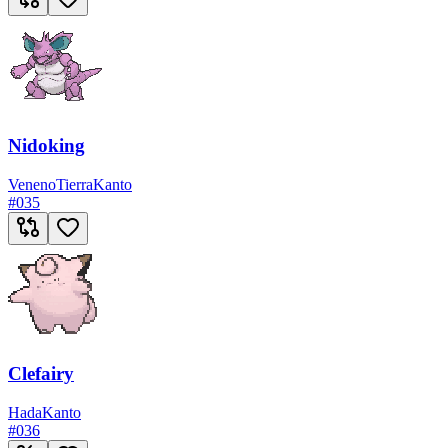
Nidoking
Veneno
Tierra
Kanto
#
035
Clefairy
Hada
Kanto
#
036