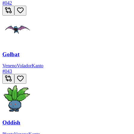
#
042
Golbat
Veneno
Volador
Kanto
#
043
Oddish