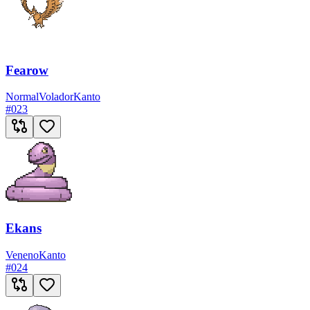
Fearow
Normal
Volador
Kanto
#
023
Ekans
Veneno
Kanto
#
024