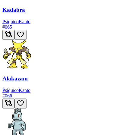
Kadabra
Psíquico
Kanto
#
065
Alakazam
Psíquico
Kanto
#
066