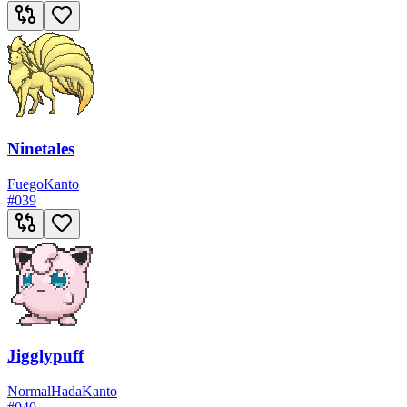
Ninetales
Fuego
Kanto
#
039
Jigglypuff
Normal
Hada
Kanto