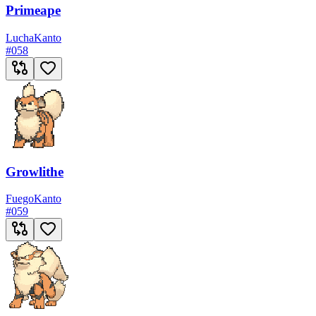
Primeape
Lucha
Kanto
#
058
Growlithe
Fuego
Kanto
#
059