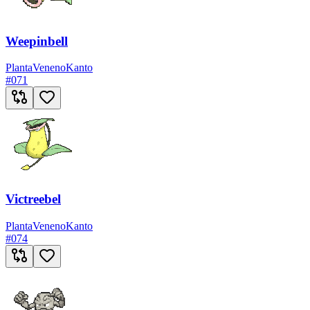
Weepinbell
Planta
Veneno
Kanto
#
071
Victreebel
Planta
Veneno
Kanto
#
074