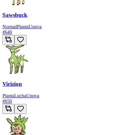
Sawsbuck
Normal
Planta
Unova
#
640
Virizion
Planta
Lucha
Unova
#
650