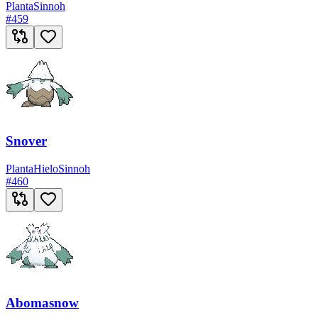
Planta
Sinnoh
#
459
Snover
Planta
Hielo
Sinnoh
#
460
Abomasnow