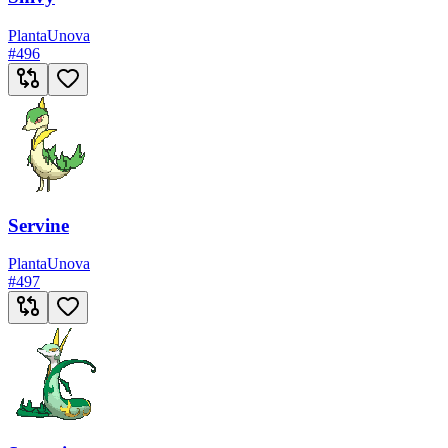
Planta
Unova
#
496
Servine
Planta
Unova
#
497