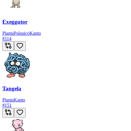
Exeggutor
Planta
Psíquico
Kanto
#
114
Tangela
Planta
Kanto
#
151