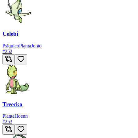
Celebi
Psíquico
Planta
Johto
#
252
Treecko
Planta
Hoenn
#
253