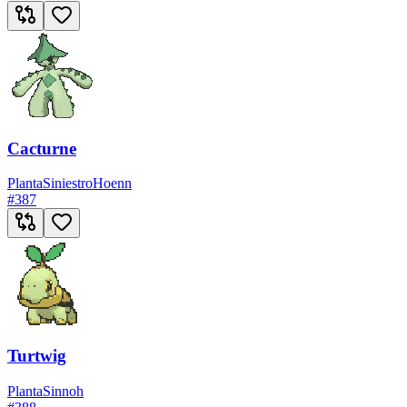
Cacturne
Planta
Siniestro
Hoenn
#
387
Turtwig
Planta
Sinnoh