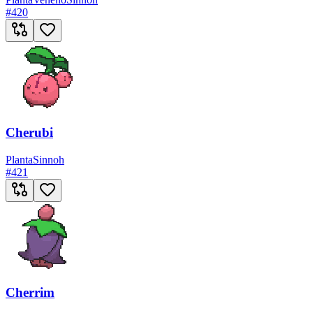
#
420
Cherubi
Planta
Sinnoh
#
421
Cherrim