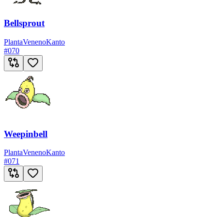
Bellsprout
Planta
Veneno
Kanto
#
070
Weepinbell
Planta
Veneno
Kanto
#
071