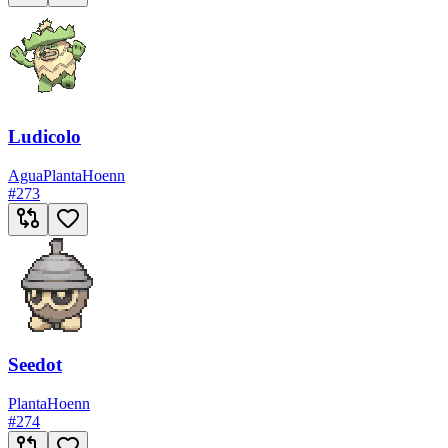
Ludicolo
Agua
Planta
Hoenn
#
273
Seedot
Planta
Hoenn
#
274