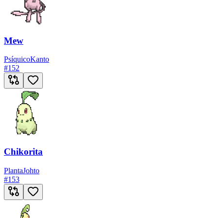
Mew
Psíquico
Kanto
#
152
Chikorita
Planta
Johto
#
153