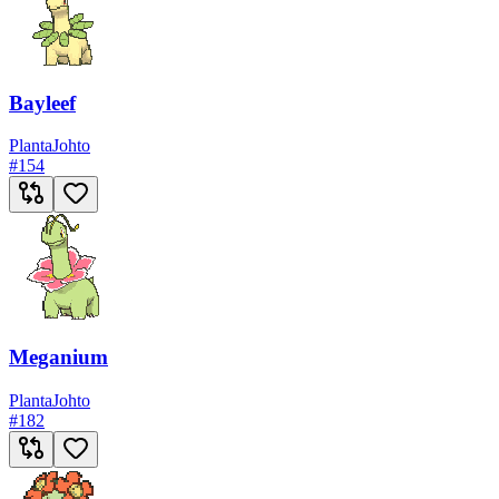
Bayleef
Planta
Johto
#
154
Meganium
Planta
Johto
#
182