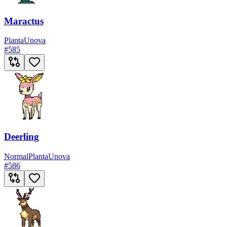
Maractus
Planta
Unova
#
585
Deerling
Normal
Planta
Unova
#
586