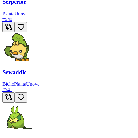
Serperior
Planta
Unova
#
540
Sewaddle
Bicho
Planta
Unova
#
541