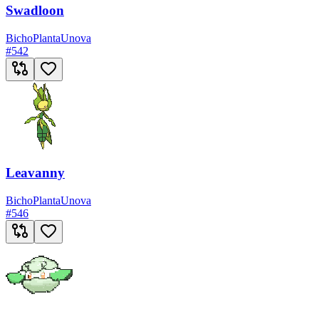
Swadloon
Bicho
Planta
Unova
#
542
Leavanny
Bicho
Planta
Unova
#
546