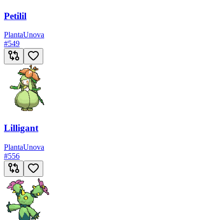
Petilil
Planta
Unova
#
549
Lilligant
Planta
Unova
#
556