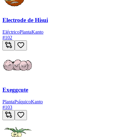
Electrode de Hisui
Eléctrico
Planta
Kanto
#
102
Exeggcute
Planta
Psíquico
Kanto
#
103