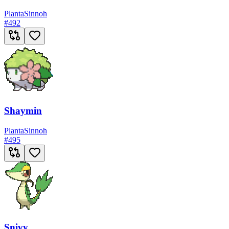
Planta
Sinnoh
#
492
Shaymin
Planta
Sinnoh
#
495
Snivy