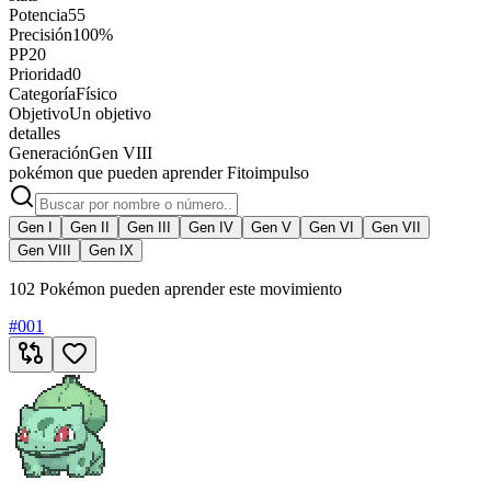
Potencia
55
Precisión
100%
PP
20
Prioridad
0
Categoría
Físico
Objetivo
Un objetivo
detalles
Generación
Gen VIII
pokémon que pueden aprender Fitoimpulso
Gen I
Gen II
Gen III
Gen IV
Gen V
Gen VI
Gen VII
Gen VIII
Gen IX
102 Pokémon pueden aprender este movimiento
#
001