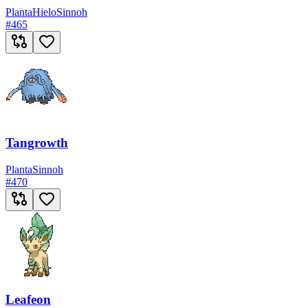
Planta
Hielo
Sinnoh
#
465
Tangrowth
Planta
Sinnoh
#
470
Leafeon