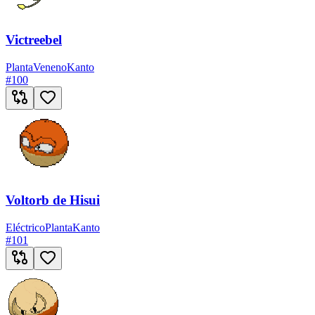
Victreebel
Planta
Veneno
Kanto
#
100
Voltorb de Hisui
Eléctrico
Planta
Kanto
#
101