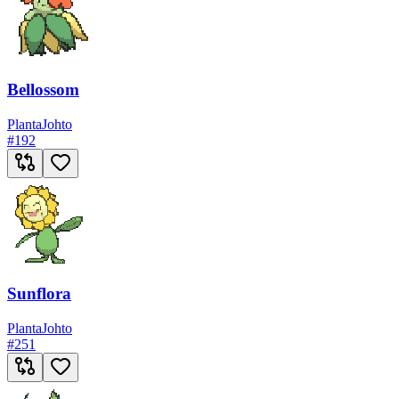
Bellossom
Planta
Johto
#
192
Sunflora
Planta
Johto
#
251