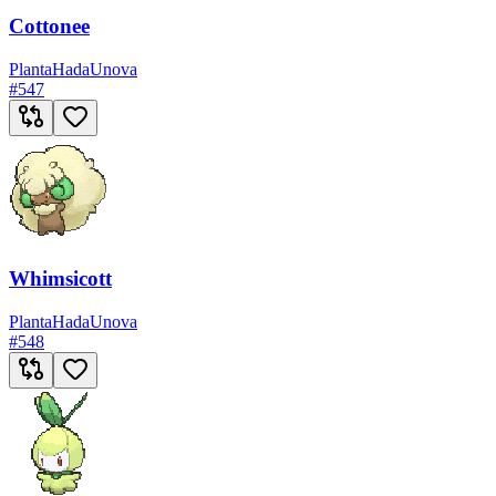
Cottonee
Planta
Hada
Unova
#
547
Whimsicott
Planta
Hada
Unova
#
548