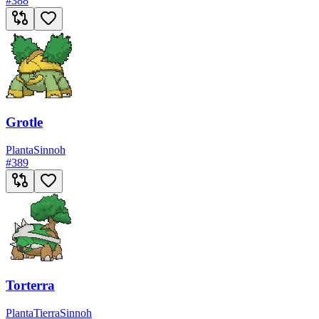
#
388
Grotle
Planta
Sinnoh
#
389
Torterra
Planta
Tierra
Sinnoh