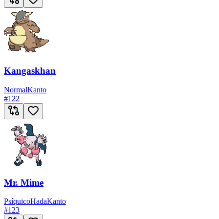
Kangaskhan
Normal
Kanto
#
122
Mr. Mime
Psíquico
Hada
Kanto
#
123