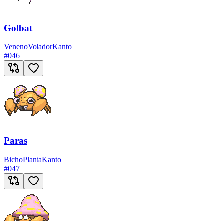
Golbat
Veneno
Volador
Kanto
#
046
Paras
Bicho
Planta
Kanto
#
047