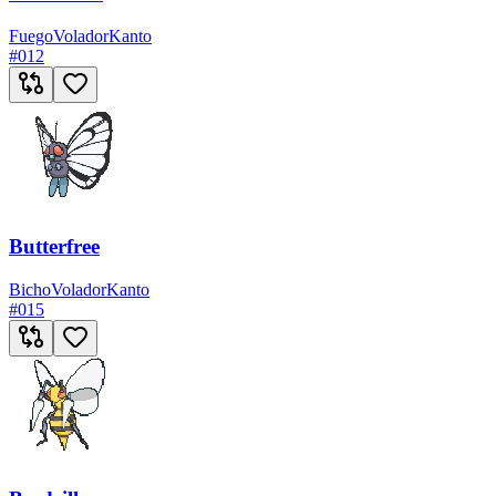
Fuego
Volador
Kanto
#
012
Butterfree
Bicho
Volador
Kanto
#
015