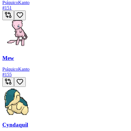
Psíquico
Kanto
#
151
Mew
Psíquico
Kanto
#
155
Cyndaquil