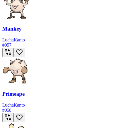
Mankey
Lucha
Kanto
#
057
Primeape
Lucha
Kanto
#
058