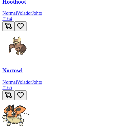
Hoothoot
Normal
Volador
Johto
#
164
Noctowl
Normal
Volador
Johto
#
165