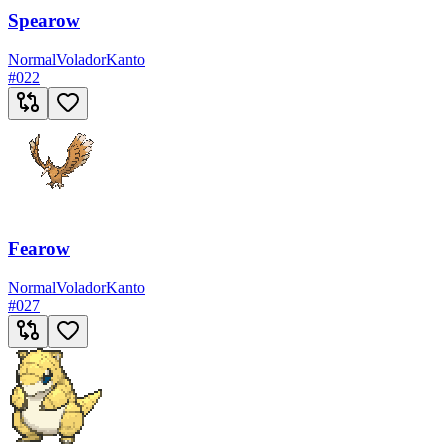
Spearow
Normal
Volador
Kanto
#
022
Fearow
Normal
Volador
Kanto
#
027