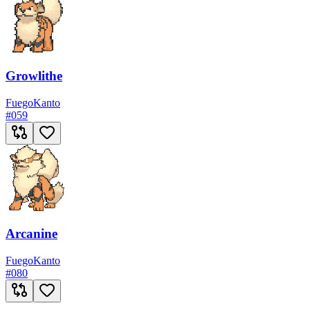
Growlithe
Fuego
Kanto
#
059
Arcanine
Fuego
Kanto
#
080