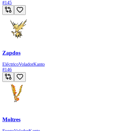
#
145
Zapdos
Eléctrico
Volador
Kanto
#
146
Moltres
Fuego
Volador
Kanto