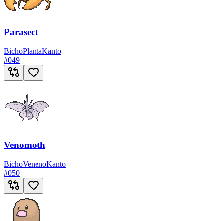
Parasect
Bicho
Planta
Kanto
#
049
Venomoth
Bicho
Veneno
Kanto
#
050