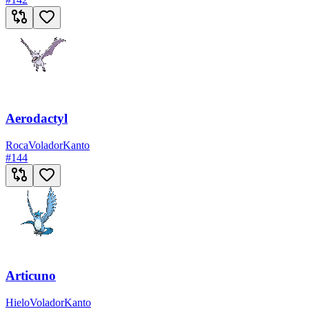
Aerodactyl
Roca
Volador
Kanto
#
144
Articuno
Hielo
Volador
Kanto