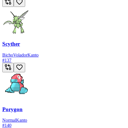
Scyther
Bicho
Volador
Kanto
#
137
Porygon
Normal
Kanto
#
140