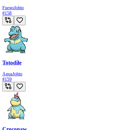
Fuego
Johto
#
158
Totodile
Agua
Johto
#
159
Croconaw