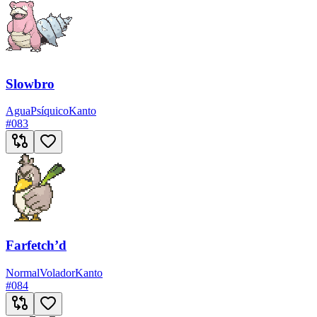
Slowbro
Agua
Psíquico
Kanto
#
083
Farfetch’d
Normal
Volador
Kanto
#
084