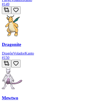
#
149
Dragonite
Dragón
Volador
Kanto
#
150
Mewtwo