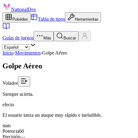
NationalDex
Tabla de tipos
Pokédex
Herramientas
Guías de juegos
Más
Buscar
Inicio
›
Movimientos
›
Golpe Aéreo
Golpe Aéreo
Volador
Siempre acierta.
efecto
El usuario lanza un ataque muy rápido e ineludible.
stats
Potencia
60
Precisión
—