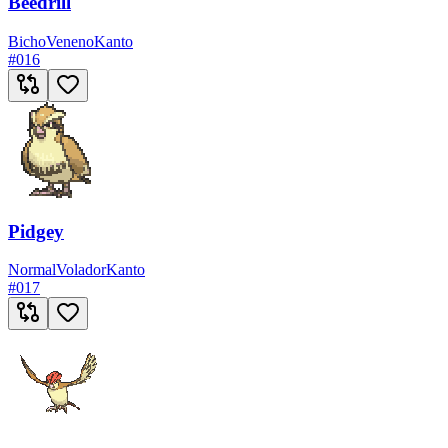
Beedrill
Bicho
Veneno
Kanto
#
016
Pidgey
Normal
Volador
Kanto
#
017