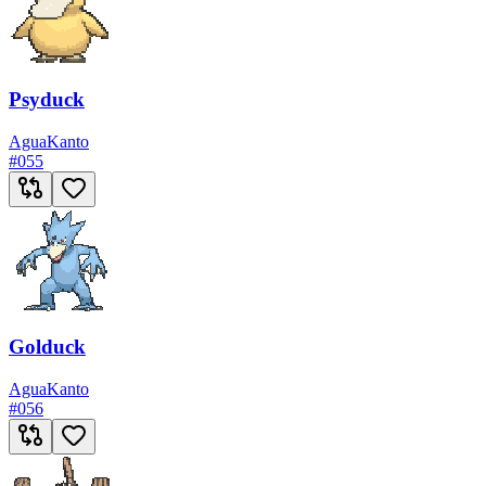
Psyduck
Agua
Kanto
#
055
Golduck
Agua
Kanto
#
056