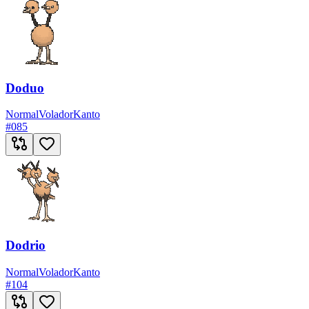
Doduo
Normal
Volador
Kanto
#
085
Dodrio
Normal
Volador
Kanto
#
104