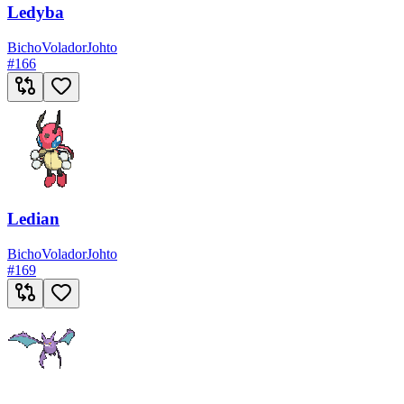
Ledyba
Bicho
Volador
Johto
#
166
Ledian
Bicho
Volador
Johto
#
169