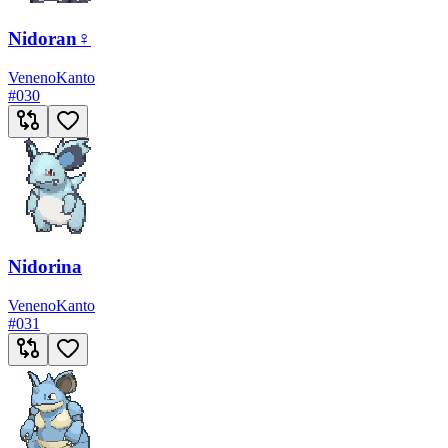
Nidoran♀
Veneno
Kanto
#
030
Nidorina
Veneno
Kanto
#
031