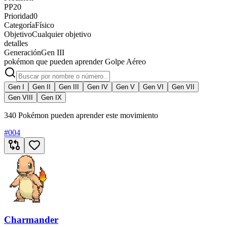
PP
20
Prioridad
0
Categoría
Físico
Objetivo
Cualquier objetivo
detalles
Generación
Gen III
pokémon que pueden aprender Golpe Aéreo
Gen I
Gen II
Gen III
Gen IV
Gen V
Gen VI
Gen VII
Gen VIII
Gen IX
340 Pokémon pueden aprender este movimiento
#
004
Charmander