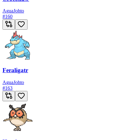
Agua
Johto
#
160
Feraligatr
Agua
Johto
#
163