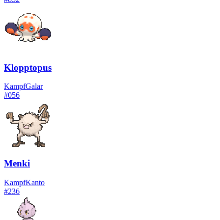
Klopptopus
Kampf
Galar
#
056
Menki
Kampf
Kanto
#
236