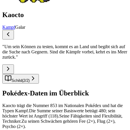
Kaocto
Kampf
Galar
"
Um sein Können zu testen, kommt es an Land und begibt sich auf
die Suche nach Gegnern. Sind die Kämpfe vorbei, kehrt es ins Meer
zurück.
"
Schild
(
2
/
2
)
Pokédex-Daten im Überblick
Kaocto trägt die Nummer 853 im Nationalen Pokédex und hat die
Typen Kampf.Die Summe seiner Basiswerte beträgt 480; sein
höchster Wert ist Angriff (118).Seine Fähigkeiten sind Flexibilität,
Techniker.Zu seinen Schwächen gehören Fee (2×), Flug (2×),
Psycho (2×).