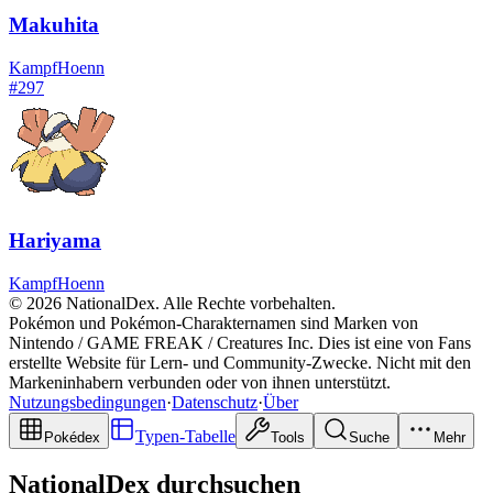
Makuhita
Kampf
Hoenn
#
297
Hariyama
Kampf
Hoenn
© 2026 NationalDex. Alle Rechte vorbehalten.
Pokémon und Pokémon-Charakternamen sind Marken von
Nintendo / GAME FREAK / Creatures Inc. Dies ist eine von Fans
erstellte Website für Lern- und Community-Zwecke. Nicht mit den
Markeninhabern verbunden oder von ihnen unterstützt.
Nutzungsbedingungen
·
Datenschutz
·
Über
Typen-Tabelle
Pokédex
Tools
Suche
Mehr
NationalDex durchsuchen