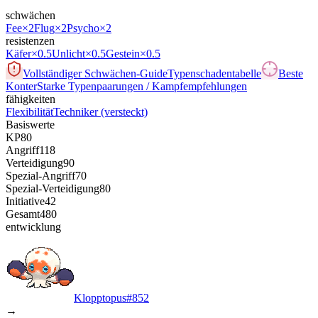
schwächen
Fee
×2
Flug
×2
Psycho
×2
resistenzen
Käfer
×0.5
Unlicht
×0.5
Gestein
×0.5
Vollständiger Schwächen-Guide
Typenschadentabelle
Beste
Konter
Starke Typenpaarungen / Kampfempfehlungen
fähigkeiten
Flexibilität
Techniker
(versteckt)
Basiswerte
KP
80
Angriff
118
Verteidigung
90
Spezial-Angriff
70
Spezial-Verteidigung
80
Initiative
42
Gesamt
480
entwicklung
Klopptopus
#
852
→