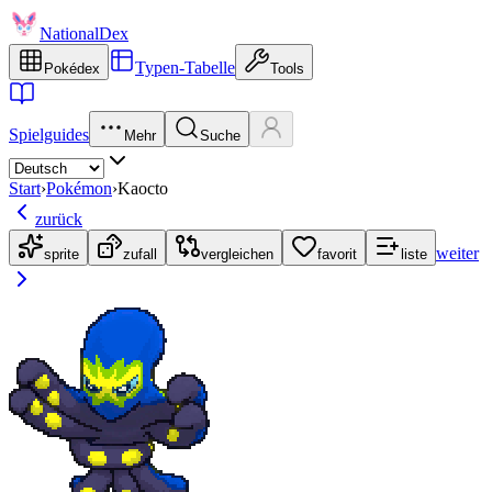
NationalDex
Typen-Tabelle
Pokédex
Tools
Spielguides
Mehr
Suche
Start
›
Pokémon
›
Kaocto
zurück
weiter
sprite
zufall
vergleichen
favorit
liste