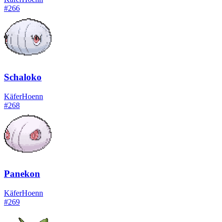
#
266
Schaloko
Käfer
Hoenn
#
268
Panekon
Käfer
Hoenn
#
269