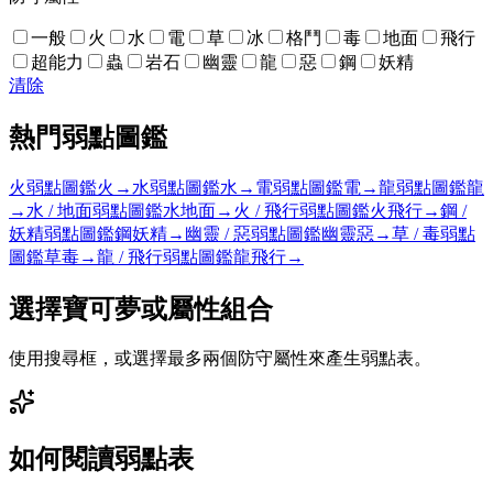
一般
火
水
電
草
冰
格鬥
毒
地面
飛行
超能力
蟲
岩石
幽靈
龍
惡
鋼
妖精
清除
熱門弱點圖鑑
火弱點圖鑑
火
→
水弱點圖鑑
水
→
電弱點圖鑑
電
→
龍弱點圖鑑
龍
→
水 / 地面弱點圖鑑
水
地面
→
火 / 飛行弱點圖鑑
火
飛行
→
鋼 /
妖精弱點圖鑑
鋼
妖精
→
幽靈 / 惡弱點圖鑑
幽靈
惡
→
草 / 毒弱點
圖鑑
草
毒
→
龍 / 飛行弱點圖鑑
龍
飛行
→
選擇寶可夢或屬性組合
使用搜尋框，或選擇最多兩個防守屬性來產生弱點表。
如何閱讀弱點表