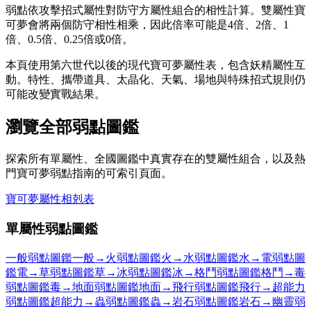
弱點依攻擊招式屬性對防守方屬性組合的相性計算。雙屬性寶
可夢會將兩個防守相性相乘，因此倍率可能是4倍、2倍、1
倍、0.5倍、0.25倍或0倍。
本頁使用第六世代以後的現代寶可夢屬性表，包含妖精屬性互
動。特性、攜帶道具、太晶化、天氣、場地與特殊招式規則仍
可能改變實戰結果。
瀏覽全部弱點圖鑑
探索所有單屬性、全國圖鑑中真實存在的雙屬性組合，以及熱
門寶可夢弱點指南的可索引頁面。
寶可夢屬性相剋表
單屬性弱點圖鑑
一般弱點圖鑑
一般
→
火弱點圖鑑
火
→
水弱點圖鑑
水
→
電弱點圖
鑑
電
→
草弱點圖鑑
草
→
冰弱點圖鑑
冰
→
格鬥弱點圖鑑
格鬥
→
毒
弱點圖鑑
毒
→
地面弱點圖鑑
地面
→
飛行弱點圖鑑
飛行
→
超能力
弱點圖鑑
超能力
→
蟲弱點圖鑑
蟲
→
岩石弱點圖鑑
岩石
→
幽靈弱