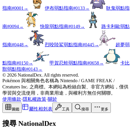
指南
#
0001
→
伊布弱點指南
#
0133
→
耿鬼弱點指
南
#
0094
→
快龍弱點指南
#
0149
→
路卡利歐弱點
指南
#
0448
→
烈咬陸鯊弱點指南
#
0445
→
超夢弱
點指南
#
0150
→
甲賀忍蛙弱點指南
#
0658
→
卡比
獸弱點指南
#
0143
→
© 2026 NationalDex. All rights reserved.
Pokémon 與相關角色名稱為 Nintendo / GAME FREAK /
Creatures Inc. 之商標。本網站為粉絲自製、非官方網站，僅供
學習與交流使用，非商業用途，與權利方無任何關聯。
使用條款
·
隱私權政策
·
關於
屬性相剋表
圖鑑
工具
搜尋
更多
搜尋 NationalDex