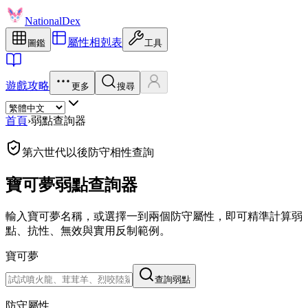
NationalDex
屬性相剋表
圖鑑
工具
遊戲攻略
更多
搜尋
首頁
›
弱點查詢器
第六世代以後防守相性查詢
寶可夢弱點查詢器
輸入寶可夢名稱，或選擇一到兩個防守屬性，即可精準計算弱
點、抗性、無效與實用反制範例。
寶可夢
查詢弱點
防守屬性