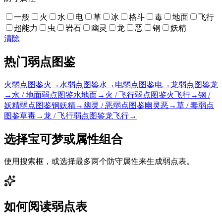
一般
火
水
电
草
冰
格斗
毒
地面
飞行
超能力
虫
岩石
幽灵
龙
恶
钢
妖精
清除
热门弱点图鉴
火弱点图鉴
火
→
水弱点图鉴
水
→
电弱点图鉴
电
→
龙弱点图鉴
龙
→
水 / 地面弱点图鉴
水
地面
→
火 / 飞行弱点图鉴
火
飞行
→
钢 /
妖精弱点图鉴
钢
妖精
→
幽灵 / 恶弱点图鉴
幽灵
恶
→
草 / 毒弱点
图鉴
草
毒
→
龙 / 飞行弱点图鉴
龙
飞行
→
选择宝可梦或属性组合
使用搜索框，或选择最多两个防守属性来生成弱点表。
如何阅读弱点表