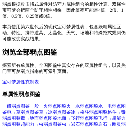
弱点根据攻击招式属性对防守方属性组合的相性计算。双属性
宝可梦会把两个防守相性相乘，因此倍率可能是4倍、2倍、1
倍、0.5倍、0.25倍或0倍。
本页使用第六世代后的现代宝可梦属性表，包含妖精属性互
动。特性、携带道具、太晶化、天气、场地和特殊招式规则仍
可能改变实战结果。
浏览全部弱点图鉴
探索所有单属性、全国图鉴中真实存在的双属性组合，以及热
门宝可梦弱点指南的可索引页面。
宝可梦属性克制表
单属性弱点图鉴
一般弱点图鉴
一般
→
火弱点图鉴
火
→
水弱点图鉴
水
→
电弱点图
鉴
电
→
草弱点图鉴
草
→
冰弱点图鉴
冰
→
格斗弱点图鉴
格斗
→
毒
弱点图鉴
毒
→
地面弱点图鉴
地面
→
飞行弱点图鉴
飞行
→
超能力
弱点图鉴
超能力
→
虫弱点图鉴
虫
→
岩石弱点图鉴
岩石
→
幽灵弱