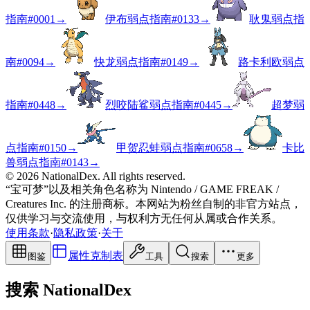
指南
#
0001
→
伊布弱点指南
#
0133
→
耿鬼弱点指
南
#
0094
→
快龙弱点指南
#
0149
→
路卡利欧弱点
指南
#
0448
→
烈咬陆鲨弱点指南
#
0445
→
超梦弱
点指南
#
0150
→
甲贺忍蛙弱点指南
#
0658
→
卡比
兽弱点指南
#
0143
→
© 2026 NationalDex. All rights reserved.
“宝可梦”以及相关角色名称为 Nintendo / GAME FREAK /
Creatures Inc. 的注册商标。本网站为粉丝自制的非官方站点，
仅供学习与交流使用，与权利方无任何从属或合作关系。
使用条款
·
隐私政策
·
关于
属性克制表
图鉴
工具
搜索
更多
搜索 NationalDex