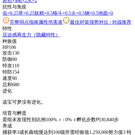
岩石
×4
电
×2
水
×2
抗性与免疫
虫
×0.25
草
×0.25
妖精
×0.5
格斗
×0.5
火
×0.5
钢
×0.5
地面
×0
完整弱点指南
属性伤害表
最佳对策
强势对位 / 对战推荐
特性
压迫感
再生力
（隐藏特性）
种族值
HP
106
攻击
130
防御
90
特攻
110
特防
154
速度
90
总和
680
进化
该宝可梦没有进化。
培育与孵蛋
蛋组
未发现
性别比例
100% ♂ / 0% ♀
孵化步数
约30,840步
养成
捕获率
3
成长曲线
慢
达到100级所需经验值
1,250,000
努力值
3 特