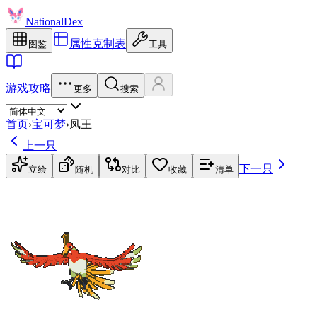
NationalDex
属性克制表
图鉴
工具
游戏攻略
更多
搜索
首页
›
宝可梦
›
凤王
上一只
下一只
立绘
随机
对比
收藏
清单