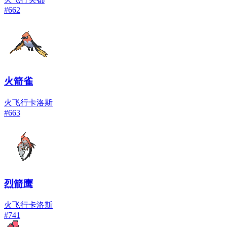
#
662
火箭雀
火
飞行
卡洛斯
#
663
烈箭鹰
火
飞行
卡洛斯
#
741