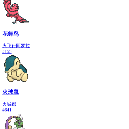
花舞鸟
火
飞行
阿罗拉
#
155
火球鼠
火
城都
#
641