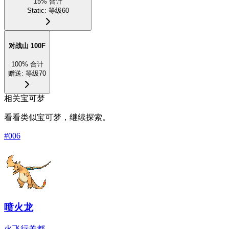
15
%
合计
Static
:
等级60
对战山 100F
100
%
合计
赠送
:
等级70
相关宝可梦
看看类似宝可梦，继续探索。
#
006
喷火龙
火
飞行
关都