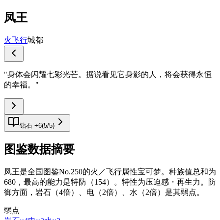
凤王
火
飞行
城都
"
身体会闪耀七彩光芒。据说看见它身影的人，将会获得永恒
的幸福。
"
钻石 +6
(
5
/
5
)
图鉴数据摘要
凤王是全国图鉴No.250的火／飞行属性宝可梦。种族值总和为
680，最高的能力是特防（154）。特性为压迫感・再生力。防
御方面，岩石（4倍）、电（2倍）、水（2倍）是其弱点。
弱点