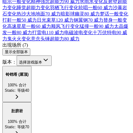
暗示
一般
变化
精神强念
超能力
90 威力
求雨
水
变化
反射壁
超能
力
变化
睡觉
超能力
变化
羽栖
飞行
变化
轮唱
一般
60 威力
沙暴
岩
石
变化
热沙大地
地面
70 威力
暗影球
幽灵
80 威力
梦话
一般
变化
打鼾
一般
50 威力
日光束
草
120 威力
钢翼
钢
70 威力
替身
一般
变
化
高速星星
一般
60 威力
顺风
飞行
变化
猛撞
一般
90 威力
太晶爆
发
一般
80 威力
打雷
电
110 威力
电磁波
电
变化
十万伏特
电
90 威
力
鬼火
火
变化
意念头锤
超能力
80 威力
出现场所
(
7
)
显示全部版本
版本：
选择游戏版本
铃铛塔 (屋顶)
100
%
合计
Static
:
等级40
肚脐岩
100
%
合计
Static
:
等级70