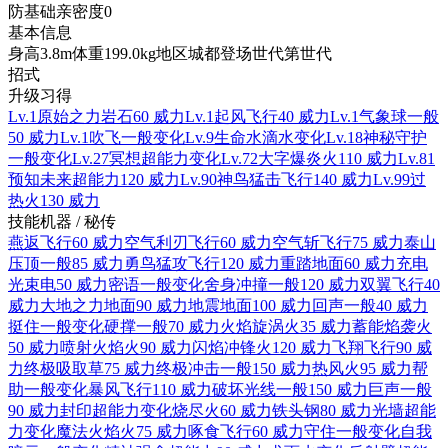
防
基础亲密度
0
基本信息
身高
3.8m
体重
199.0kg
地区
城都
登场世代
第世代
招式
升级习得
Lv.1
原始之力
岩石
60 威力
Lv.1
起风
飞行
40 威力
Lv.1
气象球
一般
50 威力
Lv.1
吹飞
一般
变化
Lv.9
生命水滴
水
变化
Lv.18
神秘守护
一般
变化
Lv.27
冥想
超能力
变化
Lv.72
大字爆炎
火
110 威力
Lv.81
预知未来
超能力
120 威力
Lv.90
神鸟猛击
飞行
140 威力
Lv.99
过
热
火
130 威力
技能机器 / 秘传
燕返
飞行
60 威力
空气利刃
飞行
60 威力
空气斩
飞行
75 威力
泰山
压顶
一般
85 威力
勇鸟猛攻
飞行
120 威力
重踏
地面
60 威力
充电
光束
电
50 威力
密语
一般
变化
舍身冲撞
一般
120 威力
双翼
飞行
40
威力
大地之力
地面
90 威力
地震
地面
100 威力
回声
一般
40 威力
挺住
一般
变化
硬撑
一般
70 威力
火焰旋涡
火
35 威力
蓄能焰袭
火
50 威力
喷射火焰
火
90 威力
闪焰冲锋
火
120 威力
飞翔
飞行
90 威
力
终极吸取
草
75 威力
终极冲击
一般
150 威力
热风
火
95 威力
帮
助
一般
变化
暴风
飞行
110 威力
破坏光线
一般
150 威力
巨声
一般
90 威力
封印
超能力
变化
烧尽
火
60 威力
铁头
钢
80 威力
光墙
超能
力
变化
魔法火焰
火
75 威力
啄食
飞行
60 威力
守住
一般
变化
自我