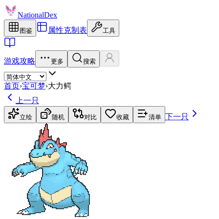
NationalDex
属性克制表
图鉴
工具
游戏攻略
更多
搜索
首页
›
宝可梦
›
大力鳄
上一只
下一只
立绘
随机
对比
收藏
清单