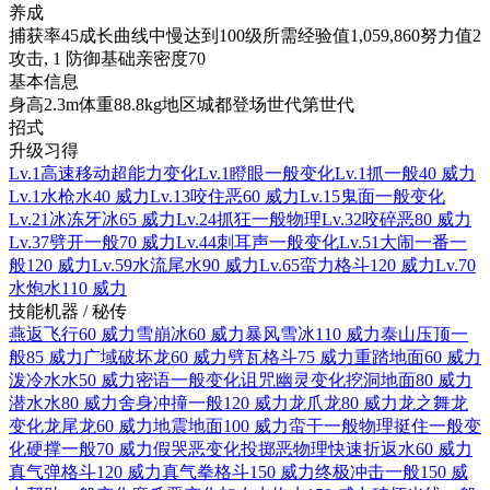
养成
捕获率
45
成长曲线
中慢
达到100级所需经验值
1,059,860
努力值
2
攻击, 1 防御
基础亲密度
70
基本信息
身高
2.3m
体重
88.8kg
地区
城都
登场世代
第世代
招式
升级习得
Lv.1
高速移动
超能力
变化
Lv.1
瞪眼
一般
变化
Lv.1
抓
一般
40 威力
Lv.1
水枪
水
40 威力
Lv.13
咬住
恶
60 威力
Lv.15
鬼面
一般
变化
Lv.21
冰冻牙
冰
65 威力
Lv.24
抓狂
一般
物理
Lv.32
咬碎
恶
80 威力
Lv.37
劈开
一般
70 威力
Lv.44
刺耳声
一般
变化
Lv.51
大闹一番
一
般
120 威力
Lv.59
水流尾
水
90 威力
Lv.65
蛮力
格斗
120 威力
Lv.70
水炮
水
110 威力
技能机器 / 秘传
燕返
飞行
60 威力
雪崩
冰
60 威力
暴风雪
冰
110 威力
泰山压顶
一
般
85 威力
广域破坏
龙
60 威力
劈瓦
格斗
75 威力
重踏
地面
60 威力
泼冷水
水
50 威力
密语
一般
变化
诅咒
幽灵
变化
挖洞
地面
80 威力
潜水
水
80 威力
舍身冲撞
一般
120 威力
龙爪
龙
80 威力
龙之舞
龙
变化
龙尾
龙
60 威力
地震
地面
100 威力
蛮干
一般
物理
挺住
一般
变
化
硬撑
一般
70 威力
假哭
恶
变化
投掷
恶
物理
快速折返
水
60 威力
真气弹
格斗
120 威力
真气拳
格斗
150 威力
终极冲击
一般
150 威