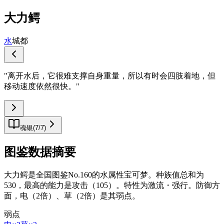
大力鳄
水
城都
"
离开水后，它很难支撑自身重量，所以有时会四肢着地，但
移动速度依然很快。
"
魂银
(
7
/
7
)
图鉴数据摘要
大力鳄是全国图鉴No.160的水属性宝可梦。种族值总和为
530，最高的能力是攻击（105）。特性为激流・强行。防御方
面，电（2倍）、草（2倍）是其弱点。
弱点