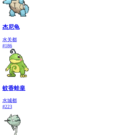
杰尼龟
水
关都
#
186
蚊香蛙皇
水
城都
#
223