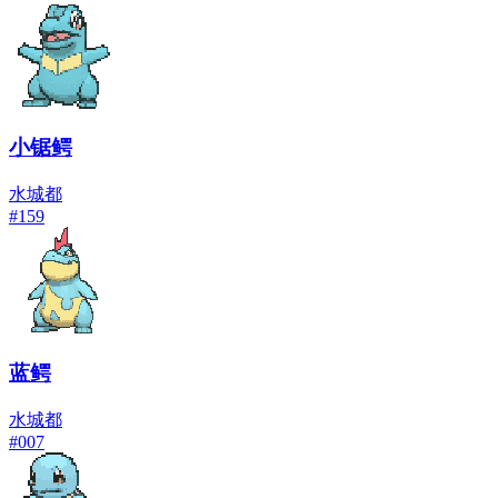
小锯鳄
水
城都
#
159
蓝鳄
水
城都
#
007