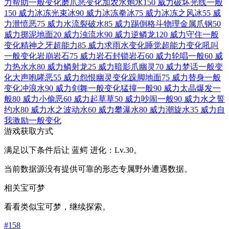
力
帮助
一般
变化
磨爪
恶
变化
加农水炮
水
150 威力
破坏光线
一般
150 威力
冰冻光束
冰
90 威力
冰冻拳
冰
75 威力
冰冻之风
冰
55 威
力
泄愤
恶
75 威力
水流裂破
水
85 威力
踢倒
格斗
物理
金属爪
钢
50
威力
掷泥
地面
20 威力
浊流
水
90 威力
逆鳞
龙
120 威力
守住
一般
变化
精神之牙
超能力
85 威力
求雨
水
变化
睡觉
超能力
变化
吼叫
一般
变化
岩崩
岩石
75 威力
岩石封锁
岩石
60 威力
轮唱
一般
60 威
力
热水
水
80 威力
鳞射
龙
25 威力
暗影爪
幽灵
70 威力
梦话
一般
变
化
大声咆哮
恶
55 威力
怨恨
幽灵
变化
跺脚
地面
75 威力
替身
一般
变化
冲浪
水
90 威力
剑舞
一般
变化
猛撞
一般
90 威力
太晶爆发
一
般
80 威力
小偷
恶
60 威力
起草
草
50 威力
吵闹
一般
90 威力
水之誓
约
水
80 威力
水之波动
水
60 威力
攀瀑
水
80 威力
潮旋
水
35 威力
自
我激励
一般
变化
游戏获取方式
满足以下条件后让 蓝鳄 进化：Lv.30。
当前数据源没有提供可靠的形态专属野外遭遇数据。
相关宝可梦
看看类似宝可梦，继续探索。
#
158