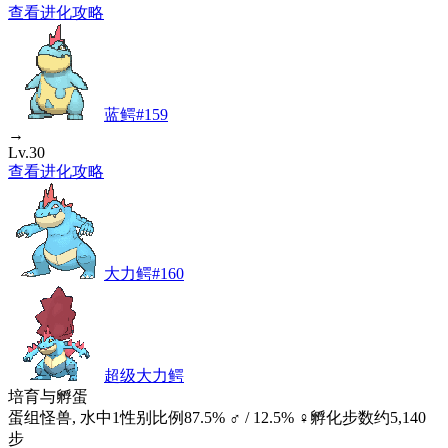
查看进化攻略
蓝鳄
#
159
→
Lv.30
查看进化攻略
大力鳄
#
160
超级大力鳄
培育与孵蛋
蛋组
怪兽, 水中1
性别比例
87.5% ♂ / 12.5% ♀
孵化步数
约5,140
步