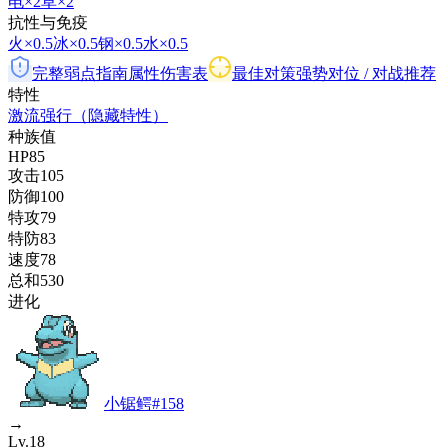
电
×2
草
×2
抗性与免疫
火
×0.5
冰
×0.5
钢
×0.5
水
×0.5
完整弱点指南
属性伤害表
最佳对策
强势对位 / 对战推荐
特性
激流
强行
（隐藏特性）
种族值
HP
85
攻击
105
防御
100
特攻
79
特防
83
速度
78
总和
530
进化
小锯鳄
#
158
→
Lv.18