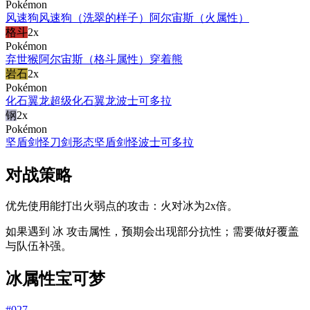
Pokémon
风速狗
风速狗（洗翠的样子）
阿尔宙斯（火属性）
格斗
2x
Pokémon
弃世猴
阿尔宙斯（格斗属性）
穿着熊
岩石
2x
Pokémon
化石翼龙
超级化石翼龙
波士可多拉
钢
2x
Pokémon
坚盾剑怪
刀剑形态坚盾剑怪
波士可多拉
对战策略
优先使用能打出火弱点的攻击：火对冰为2x倍。
如果遇到 冰 攻击属性，预期会出现部分抗性；需要做好覆盖
与队伍补强。
冰属性宝可梦
#
027