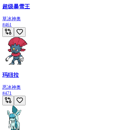
超级暴雪王
草
冰
神奥
#
461
玛狃拉
恶
冰
神奥
#
471