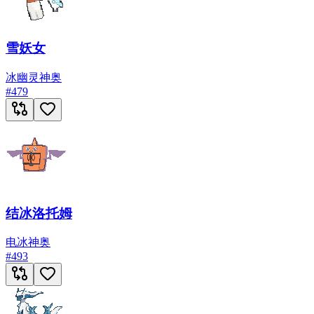
雪妖女
冰
幽灵
神奥
#
479
结冰洛托姆
电
冰
神奥
#
493