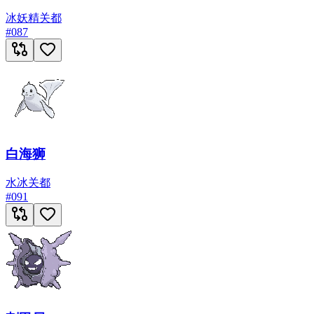
冰
妖精
关都
#
087
白海狮
水
冰
关都
#
091