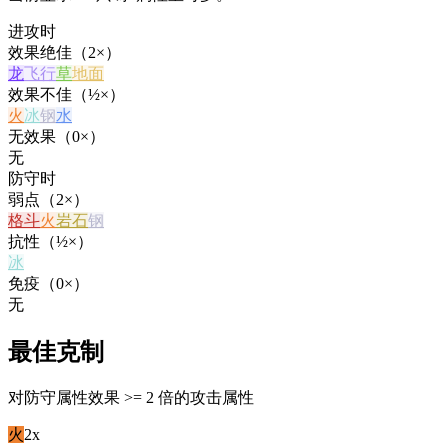
进攻时
效果绝佳（2×）
龙
飞行
草
地面
效果不佳（½×）
火
冰
钢
水
无效果（0×）
无
防守时
弱点（2×）
格斗
火
岩石
钢
抗性（½×）
冰
免疫（0×）
无
最佳克制
对防守属性效果 >= 2 倍的攻击属性
火
2x