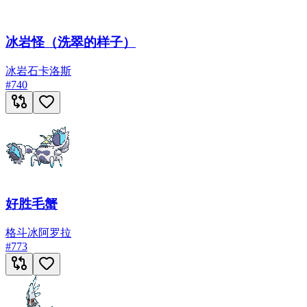
冰岩怪（洗翠的样子）
冰
岩石
卡洛斯
#
740
好胜毛蟹
格斗
冰
阿罗拉
#
773