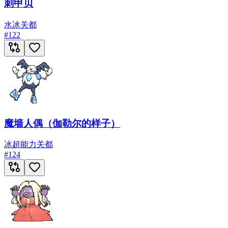
刺甲贝
水
冰
关都
#
122
魔墙人偶（伽勒尔的样子）
冰
超能力
关都
#
124