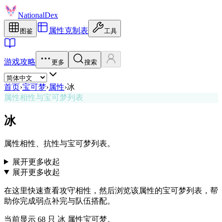
NationalDex
属性克制表
图鉴
工具
游戏攻略
更多
搜索
首页
›
宝可梦
›
属性
›
冰
属性相性与宝可梦列表
冰
属性相性、抗性与宝可梦列表。
展开更多
收起
展开更多
收起
在这里快速查看攻守相性，然后浏览该属性的宝可梦列表，帮
助你完成弱点补完与队伍搭配。
当前显示 68 只 冰 属性宝可梦。