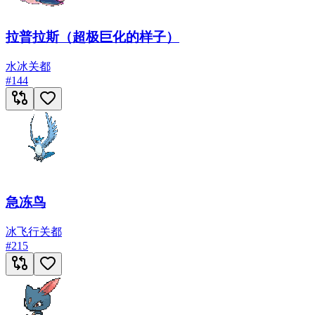
拉普拉斯（超极巨化的样子）
水
冰
关都
#
144
急冻鸟
冰
飞行
关都
#
215