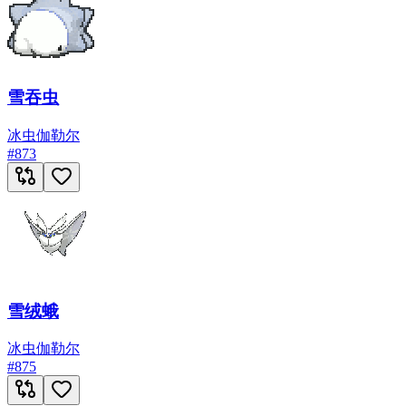
雪吞虫
冰
虫
伽勒尔
#
873
雪绒蛾
冰
虫
伽勒尔
#
875