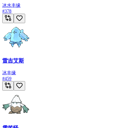
冰
水
丰缘
#
378
雷吉艾斯
冰
丰缘
#
459
雪笠怪