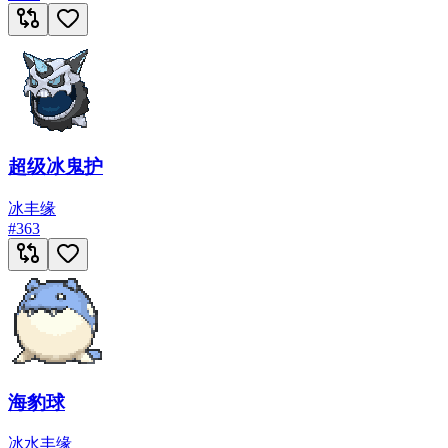
超级冰鬼护
冰
丰缘
#
363
海豹球
冰
水
丰缘