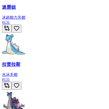
迷唇姐
冰
超能力
关都
#
131
拉普拉斯
水
冰
关都
#
131