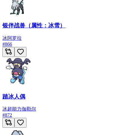
银伴战兽（属性：冰雪）
冰
阿罗拉
#
866
踏冰人偶
冰
超能力
伽勒尔
#
872