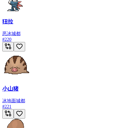
狃拉
恶
冰
城都
#
220
小山猪
冰
地面
城都
#
221