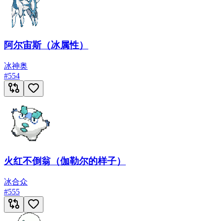
阿尔宙斯（冰属性）
冰
神奥
#
554
火红不倒翁（伽勒尔的样子）
冰
合众
#
555