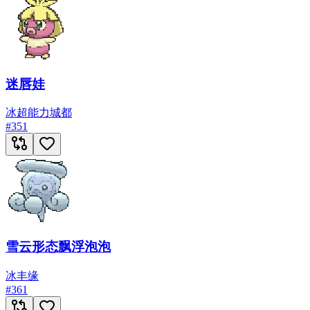
迷唇娃
冰
超能力
城都
#
351
雪云形态飘浮泡泡
冰
丰缘
#
361