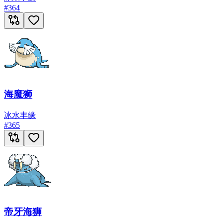
#
364
海魔狮
冰
水
丰缘
#
365
帝牙海狮