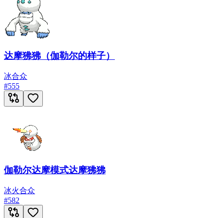
达摩狒狒（伽勒尔的样子）
冰
合众
#
555
伽勒尔达摩模式达摩狒狒
冰
火
合众
#
582