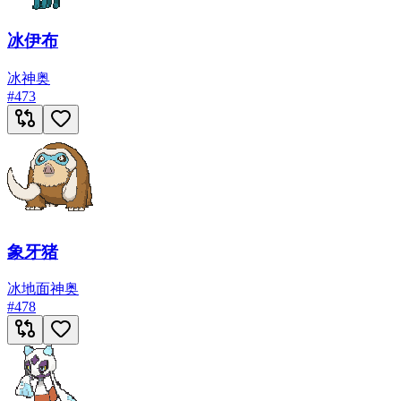
冰伊布
冰
神奥
#
473
象牙猪
冰
地面
神奥
#
478