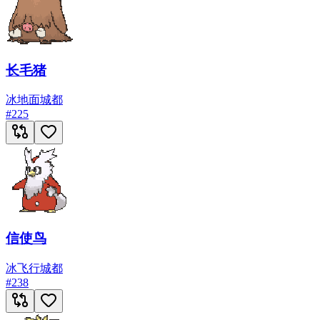
长毛猪
冰
地面
城都
#
225
信使鸟
冰
飞行
城都
#
238