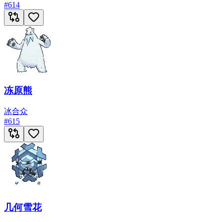
#
614
冻原熊
冰
合众
#
615
几何雪花