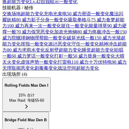
换
超能力
变化
Lv.42
自我暗示
一般
变化
技能机器 / 秘传
交换场地
超能力
变化
充电光束
电
50 威力
密语
一般
变化
魔法闪
耀
妖精
80 威力
影子分身
一般
变化
吸取拳
格斗
75 威力
食梦
超能
力
100 威力
再来一次
一般
变化
挺住
一般
变化
能量球
草
90 威力
硬
撑
一般
70 威力
假哭
恶
变化
加农光炮
钢
80 威力
终极冲击
一般
150
威力
陀螺球
钢
物理
帮助
一般
变化
破坏光线
一般
150 威力
光墙
超
能力
变化
挥指
一般
变化
诡计
恶
变化
守住
一般
变化
精神冲击
超能
力
80 威力
求雨
水
变化
反射壁
超能力
变化
睡觉
超能力
变化
轮唱
一般
60 威力
梦话
一般
变化
打鼾
一般
50 威力
替身
一般
变化
大晴
天
火
变化
虚张声势
一般
变化
打雷
电
110 威力
十万伏特
电
90 威力
无理取闹
恶
变化
剧毒
毒
变化
戏法空间
超能力
变化
出现场所
(
4
)
Rolling Fields Max Den I
15
%
合计
Max Raid
:
等级55-60
Bridge Field Max Den B