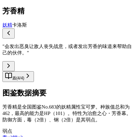
芳香精
妖精
卡洛斯
"
会发出恶臭让敌人丧失战意，或者发出芳香的味道来帮助自
己的伙伴。
"
盾
(
4
/
4
)
图鉴数据摘要
芳香精是全国图鉴No.683的妖精属性宝可梦。种族值总和为
462，最高的能力是HP（101）。特性为治愈之心・芳香幕。
防御方面，毒（2倍）、钢（2倍）是其弱点。
弱点