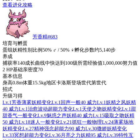
查看进化攻略
芳香精
#
683
培育与孵蛋
蛋组
妖精
性别比例
50% ♂ / 50% ♀
孵化步数
约5,140步
养成
捕获率
140
成长曲线
中快
达到100级所需经验值
1,000,000
努力值
2 HP
基础亲密度
70
基本信息
身高
0.8m
体重
15.5kg
地区
卡洛斯
登场世代
第世代
招式
升级习得
Lv.1
芳香薄雾
妖精
变化
Lv.1
回声
一般
40 威力
Lv.1
妖精之风
妖精
40 威力
Lv.1
治愈波动
超能力
变化
Lv.1
天使之吻
妖精
变化
Lv.1
甜
甜香气
一般
变化
Lv.9
魅惑之声
妖精
40 威力
Lv.15
吸取之吻
妖精
50 威力
Lv.18
迷人
一般
变化
Lv.21
抓狂
一般
物理
Lv.24
薄雾场地
妖精
变化
Lv.27
精神强念
超能力
90 威力
Lv.30
撒娇
妖精
变化
Lv.33
冥想
超能力
变化
Lv.36
月亮之力
妖精
95 威力
Lv.39
特性互