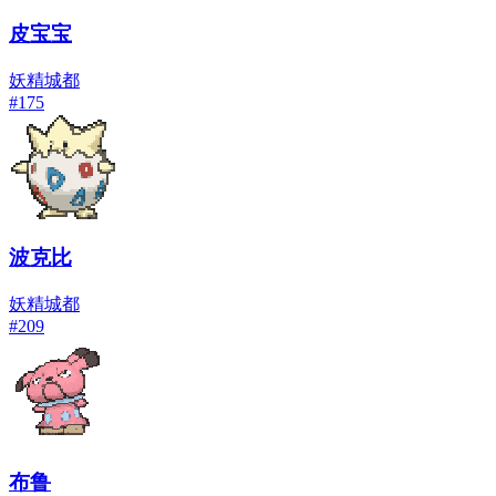
皮宝宝
妖精
城都
#
175
波克比
妖精
城都
#
209
布鲁