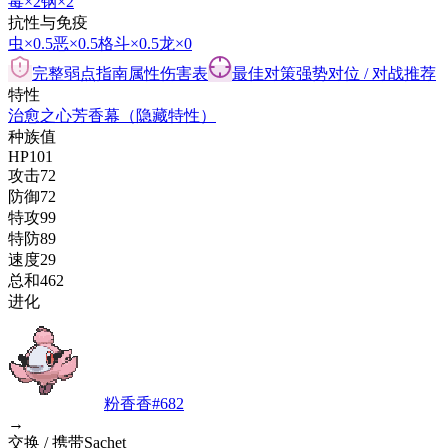
毒
×2
钢
×2
抗性与免疫
虫
×0.5
恶
×0.5
格斗
×0.5
龙
×0
完整弱点指南
属性伤害表
最佳对策
强势对位 / 对战推荐
特性
治愈之心
芳香幕
（隐藏特性）
种族值
HP
101
攻击
72
防御
72
特攻
99
特防
89
速度
29
总和
462
进化
粉香香
#
682
→
交换 / 携带Sachet