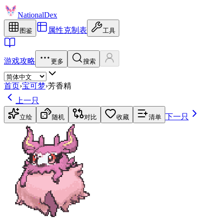
NationalDex
属性克制表
图鉴
工具
游戏攻略
更多
搜索
首页
›
宝可梦
›
芳香精
上一只
下一只
立绘
随机
对比
收藏
清单