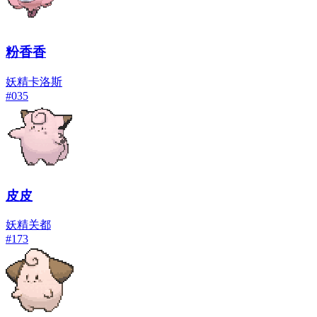
粉香香
妖精
卡洛斯
#
035
皮皮
妖精
关都
#
173