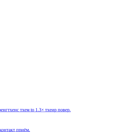
нгтхенс тхем to 1.3× тхеир повер.
 контакт приём.