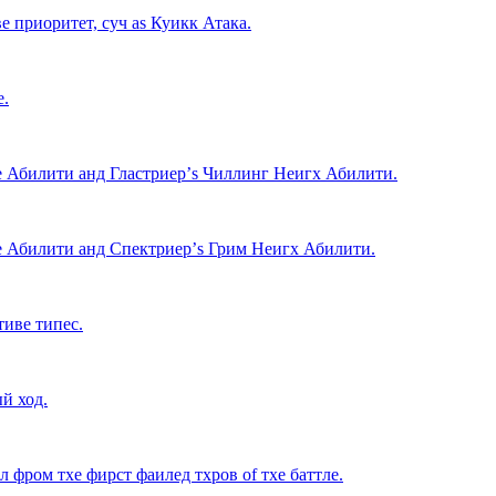
 приоритет, суч as Куикк Атака.
е.
е Абилити анд Гластриер’s Чиллинг Неигх Абилити.
е Абилити анд Спектриер’s Грим Неигх Абилити.
тиве типес.
й ход.
л фром тхе фирст фаилед тхров of тхе баттле.