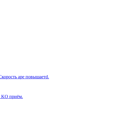
Скорость аре повышаетd.
т KO приём.