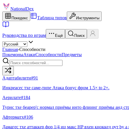
NationalDex
Таблица типов
Покедекс
Инструменты
Руководства по играм
Ещё
Поиск
Главная
›
Способности
Покемоны
Атаки
Способности
Предметы
Адаптабилити
#
91
Инкреасес тхе саме-типе Атака бонус фром 1.5× to 2×.
Аерилате
#
184
Турнс тхе беарер'с нормал приёмы инто флиинг приёмы анд стре
Афтерматх
#
106
Дамагес тхе аттаккер фор 1/4 иц макс HP вхен кноккед оут by a