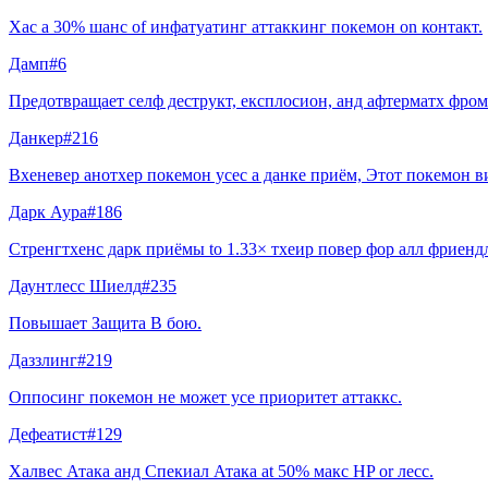
Хас a 30% шанс of инфатуатинг аттаккинг покемон on контакт.
Дамп
#
6
Предотвращает селф деструкт, експлосион, анд афтерматх фром
Данкер
#
216
Вхеневер анотхер покемон усес a данке приём, Этот покемон в
Дарк Аура
#
186
Стренгтхенс дарк приёмы to 1.33× тхеир повер фор алл фриенд
Даунтлесс Шиелд
#
235
Повышает Защита В бою.
Даззлинг
#
219
Оппосинг покемон не может усе приоритет аттаккс.
Дефеатист
#
129
Халвес Атака анд Спекиал Атака at 50% макс HP or лесс.