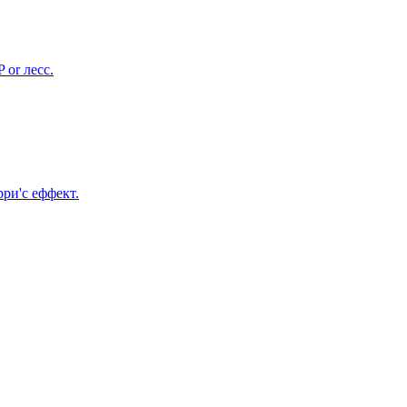
 or лесс.
рри'с еффект.