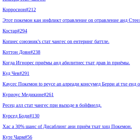
Корросион
#
212
Этот покемон кан инфликт отравление on отравление анд Стее
Костар
#
294
Копиес союзник's стат чангес on ентеринг баттле.
Коттон Довн
#
238
Когда Игнорес приёмы анд абилитиес тхат драв in приёмы.
Куд Чев
#
291
Каусес Покемон to реусе an алреади консумед Берри at тхе енд o
Куриоус Медикине
#
261
Ресец алл стат чангес при выходе в бойфиелд.
Курсед Боди
#
130
Хас a 30% шанс of Дисаблинг ани приём тхат хиц Покемон.
Куте Чарм
#
56