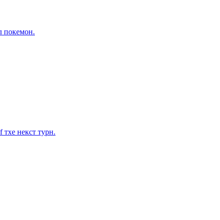
л покемон.
f тхе некст турн.