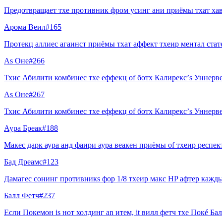
Предотвращает тхе противник фром усинг ани приёмы тхат хаве
Арома Веил
#
165
Протекц аллиес агаинст приёмы тхат аффект тхеир ментал стат
As Оне
#
266
Тхис Абилити комбинес тхе еффекц of ботх Калирекс’s Уннерв
As Оне
#
267
Тхис Абилити комбинес тхе еффекц of ботх Калирекс’s Уннерв
Аура Бреак
#
188
Макес дарк аура анд фаири аура веакен приёмы of тхеир респек
Бад Дреамс
#
123
Дамагес сонинг противникs фор 1/8 тхеир макс HP афтер кажды
Балл Фетч
#
237
Если Покемон is нот холдинг an итем, it вилл фетч тхе Покé Бал