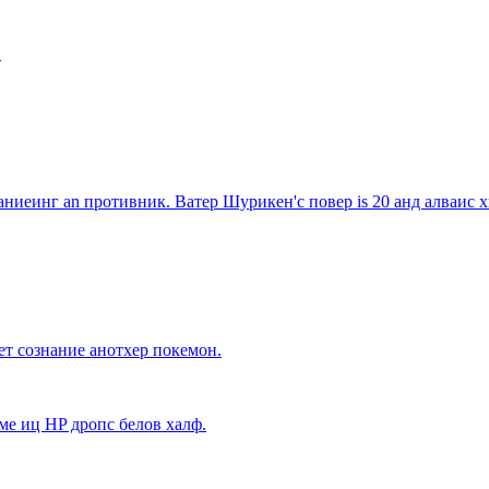
.
ниеинг an противник. Ватер Шурикен'с повер is 20 анд алваис х
яет сознание анотхер покемон.
ме иц HP дропс белов халф.