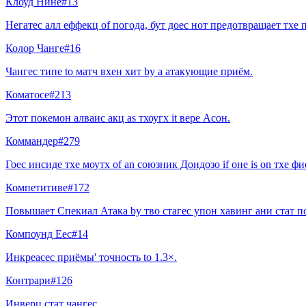
Клоуд Нине
#
13
Негатес алл еффекц of погода, бут доес нот предотвращает тхе 
Колор Чанге
#
16
Чангес типе to матч вхен хит by a атакующие приём.
Коматосе
#
213
Этот покемон алваис акц as тхоугх it вере Aсон.
Коммандер
#
279
Гоес инсиде тхе моутх of an союзник Дондозо if оне is on тхе фи
Компетитиве
#
172
Повышает Спекиал Атака by тво стагес упон хавинг ани стат п
Компоунд Еес
#
14
Инкреасес приёмы' точность to 1.3×.
Контрари
#
126
Инверц стат чангес.