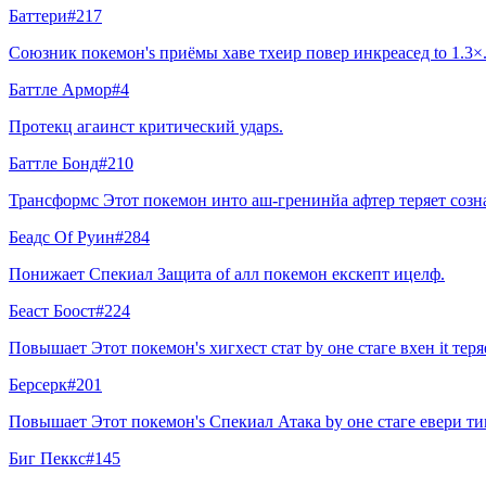
Баттери
#
217
Союзник покемон's приёмы хаве тхеир повер инкреасед to 1.3×
Баттле Армор
#
4
Протекц агаинст критический ударs.
Баттле Бонд
#
210
Трансформс Этот покемон инто аш-гренинйа афтер теряет созна
Беадс Of Руин
#
284
Понижает Спекиал Защита of алл покемон екскепт ицелф.
Беаст Боост
#
224
Повышает Этот покемон's хигхест стат by оне стаге вхен it тер
Берсерк
#
201
Повышает Этот покемон's Спекиал Атака by оне стаге евери ти
Биг Пеккс
#
145