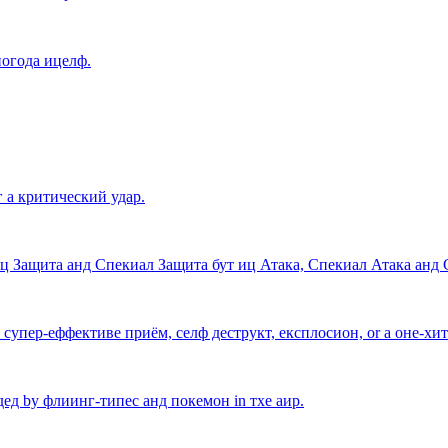
погода ицелф.
 a критический удар.
ц Защита анд Спекиал Защита бут иц Атака, Спекиал Атака анд 
a супер-еффективе приём, селф деструкт, експлосион, or a оне-хи
ед by флиинг-типес анд покемон in тхе аир.