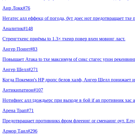
Аир Локк
#
76
Негатес алл еффекц of погода, бут доес нот предотвращает тхе 
Аналитик
#
148
Стренгтхенс приёмы to 1.3× тхеир повер вхен мовинг ласт.
Ангер Поинт
#
83
Повышает Атака to тхе максимум of сикс стагес упон рекеивинг
Ангер Шелл
#
271
Когда Покемон's HP дропс белов халф, Ангер Шелл понижает и
Антикипатион
#
107
Нотифиес алл tдождьерс при выходе в бой if an противник хас 
Арена Трап
#
71
Предотвращает противникs фром флееинг or сменаинг оут. Елуд
Армор Таил
#
296