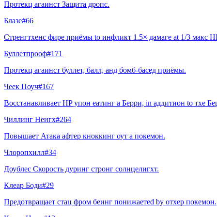
Протекц агаинст Защита дропс.
Блазе
#
66
Стренгтхенс фире приёмы to инфликт 1.5× дамаге at 1/3 макс HP
Буллетпрооф
#
171
Протекц агаинст буллет, балл, анд бомб-басед приёмы.
Чеек Поуч
#
167
Восстанавливает HP упон еатинг a Берри, in аддитион to тхе Бе
Чиллинг Неигх
#
264
Повышает Атака афтер кноккинг оут a покемон.
Члоропхилл
#
34
Доублес Скорость дуринг стронг солнцелигхт.
Клеар Боди
#
29
Предотвращает стац фром беинг понижаетed by отхер покемон.