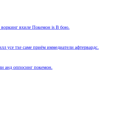
 воркинг вхиле Покемон is В бою.
илл усе тхе саме приём иммедиатели афтервардс.
ли анд оппосинг покемон.