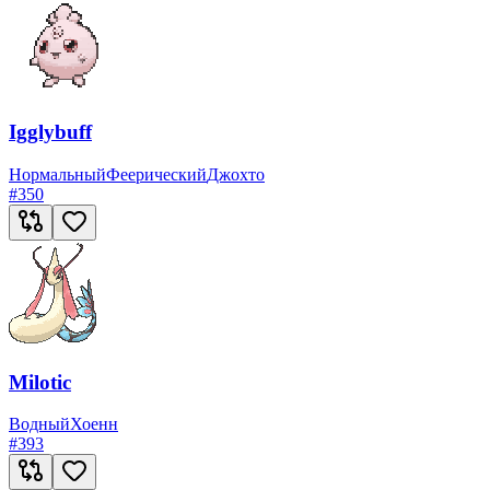
Igglybuff
Нормальный
Феерический
Джохто
#
350
Milotic
Водный
Хоенн
#
393