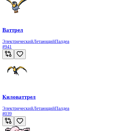
Ваттрел
Электрический
Летающий
Палдеа
#
941
Киловаттрел
Электрический
Летающий
Палдеа
#
039