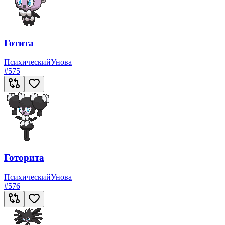
Готита
Психический
Унова
#
575
Готорита
Психический
Унова
#
576