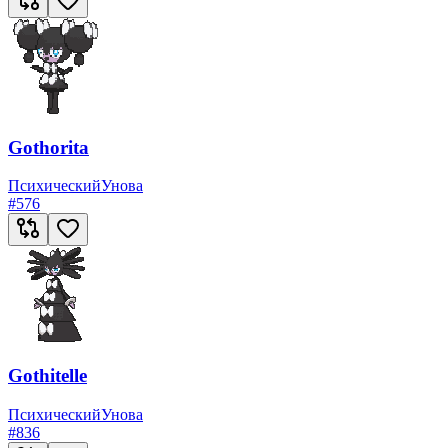
Gothorita
Психический
Унова
#
576
Gothitelle
Психический
Унова
#
836