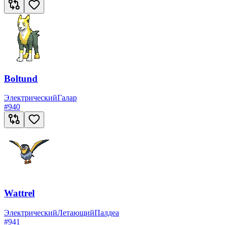
Boltund
Электрический
Галар
#
940
Wattrel
Электрический
Летающий
Палдеа
#
941