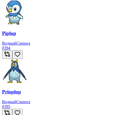
Piplup
Водный
Синнох
#
394
Prinplup
Водный
Синнох
#
395