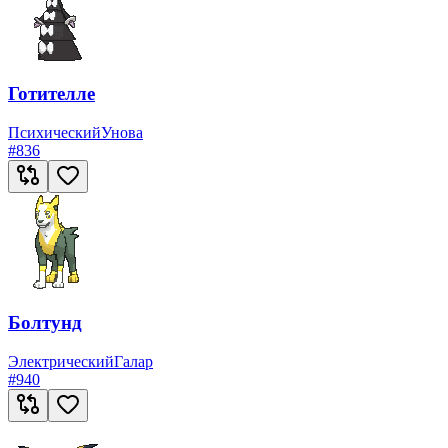
Готителле
Психический
Унова
#
836
Болтунд
Электрический
Галар
#
940