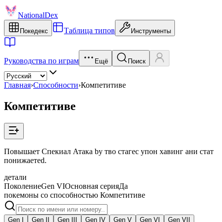
NationalDex
Таблица типов
Покедекс
Инструменты
Руководства по играм
Ещё
Поиск
Главная
›
Способности
›
Компетитиве
Компетитиве
Повышает Спекиал Атака by тво стагес упон хавинг ани стат
понижаетed.
детали
Поколение
Gen VI
Основная серия
Да
покемоны со способностью Компетитиве
Gen I
Gen II
Gen III
Gen IV
Gen V
Gen VI
Gen VII