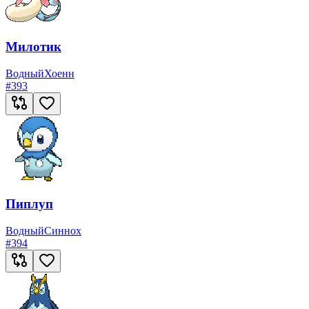
Милотик
Водный
Хоенн
#
393
Пиплуп
Водный
Синнох
#
394