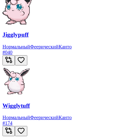
Jigglypuff
Нормальный
Феерический
Канто
#
040
Wigglytuff
Нормальный
Феерический
Канто
#
174