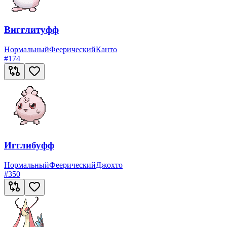
Вигглитуфф
Нормальный
Феерический
Канто
#
174
Игглибуфф
Нормальный
Феерический
Джохто
#
350