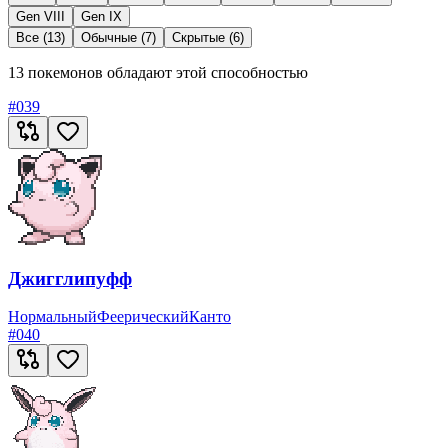
Gen VIII
Gen IX
Все (13)
Обычные (7)
Скрытые (6)
13 покемонов обладают этой способностью
#
039
Джигглипуфф
Нормальный
Феерический
Канто
#
040