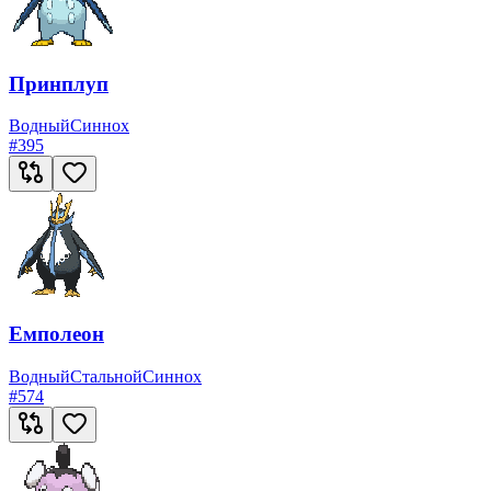
Принплуп
Водный
Синнох
#
395
Емполеон
Водный
Стальной
Синнох
#
574