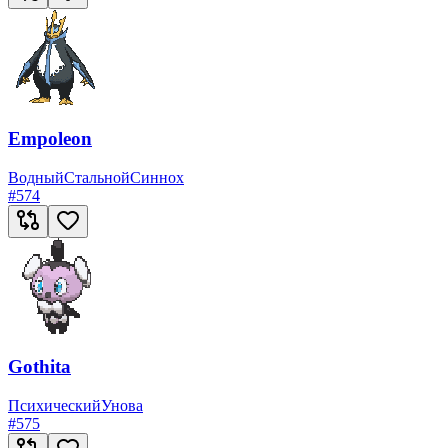
Empoleon
Водный
Стальной
Синнох
#
574
Gothita
Психический
Унова
#
575