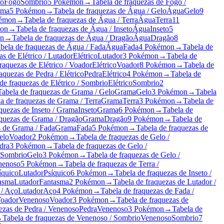
io
Fogo
Sombrio
5 Pokémon
→
Tabela de fraquezas de Fogo /
ama
5 Pokémon
→
Tabela de fraquezas de Água / Gelo
Água
Gelo
9
émon
→
Tabela de fraquezas de Água / Terra
Água
Terra
11
on
→
Tabela de fraquezas de Água / Inseto
Água
Inseto
5
n
→
Tabela de fraquezas de Água / Dragão
Água
Dragão
8
bela de fraquezas de Água / Fada
Água
Fada
4 Pokémon
→
Tabela de
as de Elétrico / Lutador
Elétrico
Lutador
3 Pokémon
→
Tabela de
raquezas de Elétrico / Voador
Elétrico
Voador
8 Pokémon
→
Tabela de
aquezas de Pedra / Elétrico
Pedra
Elétrico
4 Pokémon
→
Tabela de
de fraquezas de Elétrico / Sombrio
Elétrico
Sombrio
2
Tabela de fraquezas de Grama / Gelo
Grama
Gelo
3 Pokémon
→
Tabela
a de fraquezas de Grama / Terra
Grama
Terra
3 Pokémon
→
Tabela de
quezas de Inseto / Grama
Inseto
Grama
6 Pokémon
→
Tabela de
aquezas de Grama / Dragão
Grama
Dragão
9 Pokémon
→
Tabela de
s de Grama / Fada
Grama
Fada
5 Pokémon
→
Tabela de fraquezas de
elo
Voador
2 Pokémon
→
Tabela de fraquezas de Gelo /
dra
3 Pokémon
→
Tabela de fraquezas de Gelo /
Sombrio
Gelo
3 Pokémon
→
Tabela de fraquezas de Gelo /
nenoso
5 Pokémon
→
Tabela de fraquezas de Terra /
íquico
Lutador
Psíquico
6 Pokémon
→
Tabela de fraquezas de Inseto /
tasma
Lutador
Fantasma
2 Pokémon
→
Tabela de fraquezas de Lutador /
 / Aço
Lutador
Aço
4 Pokémon
→
Tabela de fraquezas de Fada /
Voador
Venenoso
Voador
3 Pokémon
→
Tabela de fraquezas de
ezas de Pedra / Venenoso
Pedra
Venenoso
3 Pokémon
→
Tabela de
→
Tabela de fraquezas de Venenoso / Sombrio
Venenoso
Sombrio
7