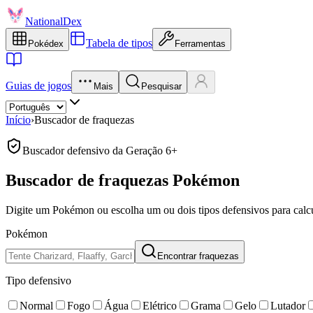
NationalDex
Tabela de tipos
Pokédex
Ferramentas
Guias de jogos
Mais
Pesquisar
Início
›
Buscador de fraquezas
Buscador defensivo da Geração 6+
Buscador de fraquezas Pokémon
Digite um Pokémon ou escolha um ou dois tipos defensivos para calcul
Pokémon
Encontrar fraquezas
Tipo defensivo
Normal
Fogo
Água
Elétrico
Grama
Gelo
Lutador