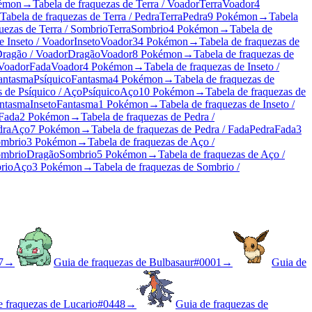
émon
→
Tabela de fraquezas de Terra / Voador
Terra
Voador
4
Tabela de fraquezas de Terra / Pedra
Terra
Pedra
9 Pokémon
→
Tabela
uezas de Terra / Sombrio
Terra
Sombrio
4 Pokémon
→
Tabela de
e Inseto / Voador
Inseto
Voador
34 Pokémon
→
Tabela de fraquezas de
Dragão / Voador
Dragão
Voador
8 Pokémon
→
Tabela de fraquezas de
 Voador
Fada
Voador
4 Pokémon
→
Tabela de fraquezas de Inseto /
Fantasma
Psíquico
Fantasma
4 Pokémon
→
Tabela de fraquezas de
s de Psíquico / Aço
Psíquico
Aço
10 Pokémon
→
Tabela de fraquezas de
antasma
Inseto
Fantasma
1 Pokémon
→
Tabela de fraquezas de Inseto /
Fada
2 Pokémon
→
Tabela de fraquezas de Pedra /
dra
Aço
7 Pokémon
→
Tabela de fraquezas de Pedra / Fada
Pedra
Fada
3
mbrio
3 Pokémon
→
Tabela de fraquezas de Aço /
ombrio
Dragão
Sombrio
5 Pokémon
→
Tabela de fraquezas de Aço /
rio
Aço
3 Pokémon
→
Tabela de fraquezas de Sombrio /
7
→
Guia de fraquezas de Bulbasaur
#
0001
→
Guia de
e fraquezas de Lucario
#
0448
→
Guia de fraquezas de