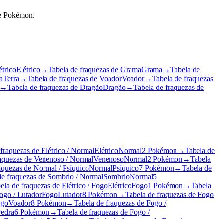
de Pokémon.
étrico
Elétrico
→
Tabela de fraquezas de Grama
Grama
→
Tabela de
a
Terra
→
Tabela de fraquezas de Voador
Voador
→
Tabela de fraquezas
→
Tabela de fraquezas de Dragão
Dragão
→
Tabela de fraquezas de
 fraquezas de Elétrico / Normal
Elétrico
Normal
2 Pokémon
→
Tabela de
raquezas de Venenoso / Normal
Venenoso
Normal
2 Pokémon
→
Tabela
aquezas de Normal / Psíquico
Normal
Psíquico
7 Pokémon
→
Tabela de
de fraquezas de Sombrio / Normal
Sombrio
Normal
5
ela de fraquezas de Elétrico / Fogo
Elétrico
Fogo
1 Pokémon
→
Tabela
ogo / Lutador
Fogo
Lutador
8 Pokémon
→
Tabela de fraquezas de Fogo
ogo
Voador
8 Pokémon
→
Tabela de fraquezas de Fogo /
Pedra
6 Pokémon
→
Tabela de fraquezas de Fogo /