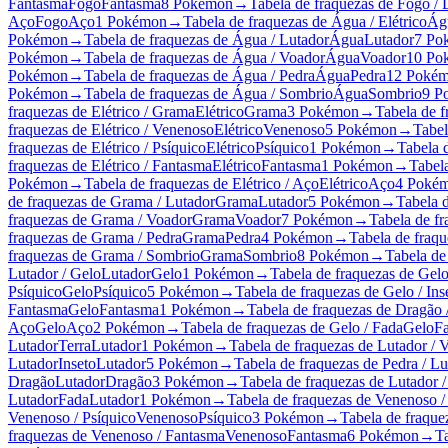
Fantasma
Fogo
Fantasma
8 Pokémon
→
Tabela de fraquezas de Fogo /
Aço
Fogo
Aço
1 Pokémon
→
Tabela de fraquezas de Água / Elétrico
Ág
Pokémon
→
Tabela de fraquezas de Água / Lutador
Água
Lutador
7 Po
Pokémon
→
Tabela de fraquezas de Água / Voador
Água
Voador
10 Po
Pokémon
→
Tabela de fraquezas de Água / Pedra
Água
Pedra
12 Poké
Pokémon
→
Tabela de fraquezas de Água / Sombrio
Água
Sombrio
9 P
fraquezas de Elétrico / Grama
Elétrico
Grama
3 Pokémon
→
Tabela de f
fraquezas de Elétrico / Venenoso
Elétrico
Venenoso
5 Pokémon
→
Tabel
fraquezas de Elétrico / Psíquico
Elétrico
Psíquico
1 Pokémon
→
Tabela d
fraquezas de Elétrico / Fantasma
Elétrico
Fantasma
1 Pokémon
→
Tabela
Pokémon
→
Tabela de fraquezas de Elétrico / Aço
Elétrico
Aço
4 Poké
de fraquezas de Grama / Lutador
Grama
Lutador
5 Pokémon
→
Tabela 
fraquezas de Grama / Voador
Grama
Voador
7 Pokémon
→
Tabela de f
fraquezas de Grama / Pedra
Grama
Pedra
4 Pokémon
→
Tabela de fraq
fraquezas de Grama / Sombrio
Grama
Sombrio
8 Pokémon
→
Tabela de
Lutador / Gelo
Lutador
Gelo
1 Pokémon
→
Tabela de fraquezas de Gelo
Psíquico
Gelo
Psíquico
5 Pokémon
→
Tabela de fraquezas de Gelo / Ins
Fantasma
Gelo
Fantasma
1 Pokémon
→
Tabela de fraquezas de Dragão 
Aço
Gelo
Aço
2 Pokémon
→
Tabela de fraquezas de Gelo / Fada
Gelo
F
Lutador
Terra
Lutador
1 Pokémon
→
Tabela de fraquezas de Lutador / 
Lutador
Inseto
Lutador
5 Pokémon
→
Tabela de fraquezas de Pedra / Lu
Dragão
Lutador
Dragão
3 Pokémon
→
Tabela de fraquezas de Lutador 
Lutador
Fada
Lutador
1 Pokémon
→
Tabela de fraquezas de Venenoso /
Venenoso / Psíquico
Venenoso
Psíquico
3 Pokémon
→
Tabela de fraque
fraquezas de Venenoso / Fantasma
Venenoso
Fantasma
6 Pokémon
→
T