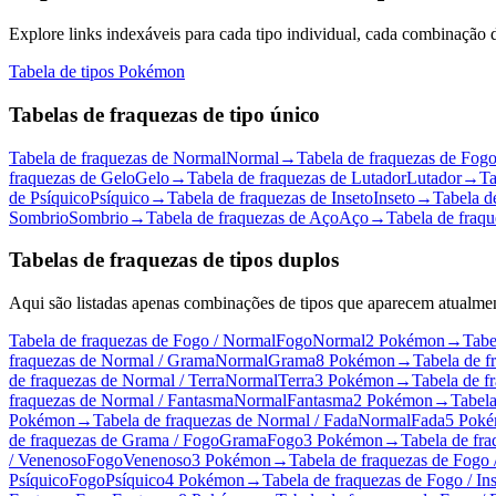
Explore links indexáveis para cada tipo individual, cada combinação
Tabela de tipos Pokémon
Tabelas de fraquezas de tipo único
Tabela de fraquezas de Normal
Normal
→
Tabela de fraquezas de Fog
fraquezas de Gelo
Gelo
→
Tabela de fraquezas de Lutador
Lutador
→
Ta
de Psíquico
Psíquico
→
Tabela de fraquezas de Inseto
Inseto
→
Tabela d
Sombrio
Sombrio
→
Tabela de fraquezas de Aço
Aço
→
Tabela de fraq
Tabelas de fraquezas de tipos duplos
Aqui são listadas apenas combinações de tipos que aparecem atual
Tabela de fraquezas de Fogo / Normal
Fogo
Normal
2 Pokémon
→
Tabe
fraquezas de Normal / Grama
Normal
Grama
8 Pokémon
→
Tabela de f
de fraquezas de Normal / Terra
Normal
Terra
3 Pokémon
→
Tabela de f
fraquezas de Normal / Fantasma
Normal
Fantasma
2 Pokémon
→
Tabela
Pokémon
→
Tabela de fraquezas de Normal / Fada
Normal
Fada
5 Pok
de fraquezas de Grama / Fogo
Grama
Fogo
3 Pokémon
→
Tabela de fra
/ Venenoso
Fogo
Venenoso
3 Pokémon
→
Tabela de fraquezas de Fogo 
Psíquico
Fogo
Psíquico
4 Pokémon
→
Tabela de fraquezas de Fogo / In