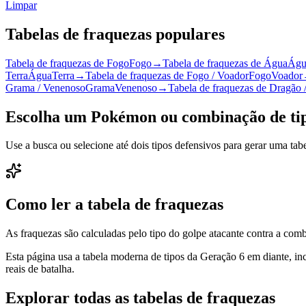
Limpar
Tabelas de fraquezas populares
Tabela de fraquezas de Fogo
Fogo
→
Tabela de fraquezas de Água
Águ
Terra
Água
Terra
→
Tabela de fraquezas de Fogo / Voador
Fogo
Voador
Grama / Venenoso
Grama
Venenoso
→
Tabela de fraquezas de Dragão 
Escolha um Pokémon ou combinação de ti
Use a busca ou selecione até dois tipos defensivos para gerar uma tab
Como ler a tabela de fraquezas
As fraquezas são calculadas pelo tipo do golpe atacante contra a comb
Esta página usa a tabela moderna de tipos da Geração 6 em diante, incl
reais de batalha.
Explorar todas as tabelas de fraquezas