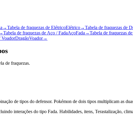
a
→
Tabela de fraquezas de Elétrico
Elétrico
→
Tabela de fraquezas de D
→
Tabela de fraquezas de Aço / Fada
Aço
Fada
→
Tabela de fraquezas d
/ Voador
Dragão
Voador
→
pos
ela de fraquezas.
inação de tipos do defensor. Pokémon de dois tipos multiplicam as duas
uindo interações do tipo Fada. Habilidades, itens, Terastalização, clim