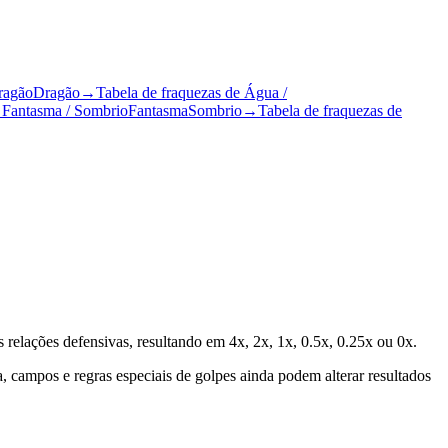
ragão
Dragão
→
Tabela de fraquezas de Água /
e Fantasma / Sombrio
Fantasma
Sombrio
→
Tabela de fraquezas de
 relações defensivas, resultando em 4x, 2x, 1x, 0.5x, 0.25x ou 0x.
a, campos e regras especiais de golpes ainda podem alterar resultados