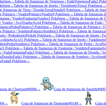
okémon
→
Tabela de fraquezas de Venenoso / Fada
Venenoso
Fada
2 Pok
okémon
→
Tabela de fraquezas de Inseto / Terra
Inseto
Terra
2 Pokémon
→
e fraquezas de Terra / Dragão
Terra
Dragão
9 Pokémon
→
Tabela de fraq
e Psíquico / Voador
Psíquico
Voador
9 Pokémon
→
Tabela de fraquezas d
ntasma / Voador
Fantasma
Voador
3 Pokémon
→
Tabela de fraquezas de 
e Voador / Aço
Voador
Aço
4 Pokémon
→
Tabela de fraquezas de Fada /
síquico
Pedra
Psíquico
3 Pokémon
→
Tabela de fraquezas de Psíquico / 
e Psíquico / Sombrio
Psíquico
Sombrio
3 Pokémon
→
Tabela de fraqueza
seto / Pedra
Inseto
Pedra
6 Pokémon
→
Tabela de fraquezas de Inseto / F
Aço
Inseto
Aço
11 Pokémon
→
Tabela de fraquezas de Inseto / Fada
Inseto
mbrio
Pedra
Sombrio
2 Pokémon
→
Tabela de fraquezas de Pedra / Aço
Pe
ão
5 Pokémon
→
Tabela de fraquezas de Fantasma / Sombrio
Fantasma
So
 / Fada
Fantasma
Fada
3 Pokémon
→
Tabela de fraquezas de Dragão / S
da
Dragão
Fada
1 Pokémon
→
Tabela de fraquezas de Sombrio / Aço
Somb
o
Fada
9 Pokémon
→
uezas de Charizard
#
0006
→
Guia de fraquezas de Squirtle
#
000
094
→
Guia de fraquezas de Dragonite
#
0149
→
Guia d