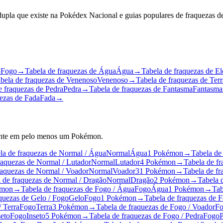
 dupla que existe na Pokédex Nacional e guias populares de fraquezas 
o
Fogo
→
Tabela de fraquezas de Água
Água
→
Tabela de fraquezas de El
bela de fraquezas de Venenoso
Venenoso
→
Tabela de fraquezas de Terr
e fraquezas de Pedra
Pedra
→
Tabela de fraquezas de Fantasma
Fantasma
uezas de Fada
Fada
→
mente em pelo menos um Pokémon.
la de fraquezas de Normal / Água
Normal
Água
1 Pokémon
→
Tabela de
raquezas de Normal / Lutador
Normal
Lutador
4 Pokémon
→
Tabela de f
raquezas de Normal / Voador
Normal
Voador
31 Pokémon
→
Tabela de fr
 de fraquezas de Normal / Dragão
Normal
Dragão
2 Pokémon
→
Tabela 
émon
→
Tabela de fraquezas de Fogo / Água
Fogo
Água
1 Pokémon
→
Tab
quezas de Gelo / Fogo
Gelo
Fogo
1 Pokémon
→
Tabela de fraquezas de F
/ Terra
Fogo
Terra
3 Pokémon
→
Tabela de fraquezas de Fogo / Voador
F
seto
Fogo
Inseto
5 Pokémon
→
Tabela de fraquezas de Fogo / Pedra
Fogo