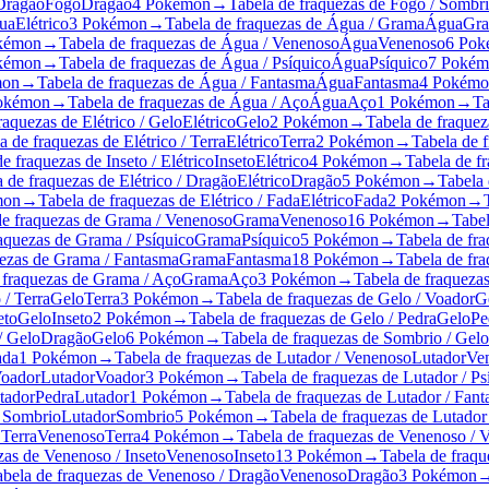
 Dragão
Fogo
Dragão
4 Pokémon
→
Tabela de fraquezas de Fogo / Sombr
ua
Elétrico
3 Pokémon
→
Tabela de fraquezas de Água / Grama
Água
Gr
kémon
→
Tabela de fraquezas de Água / Venenoso
Água
Venenoso
6 Pok
kémon
→
Tabela de fraquezas de Água / Psíquico
Água
Psíquico
7 Pokém
mon
→
Tabela de fraquezas de Água / Fantasma
Água
Fantasma
4 Pokémo
okémon
→
Tabela de fraquezas de Água / Aço
Água
Aço
1 Pokémon
→
Ta
raquezas de Elétrico / Gelo
Elétrico
Gelo
2 Pokémon
→
Tabela de fraquez
a de fraquezas de Elétrico / Terra
Elétrico
Terra
2 Pokémon
→
Tabela de f
e fraquezas de Inseto / Elétrico
Inseto
Elétrico
4 Pokémon
→
Tabela de fr
 de fraquezas de Elétrico / Dragão
Elétrico
Dragão
5 Pokémon
→
Tabela 
mon
→
Tabela de fraquezas de Elétrico / Fada
Elétrico
Fada
2 Pokémon
→
de fraquezas de Grama / Venenoso
Grama
Venenoso
16 Pokémon
→
Tabel
raquezas de Grama / Psíquico
Grama
Psíquico
5 Pokémon
→
Tabela de fra
uezas de Grama / Fantasma
Grama
Fantasma
18 Pokémon
→
Tabela de fr
 fraquezas de Grama / Aço
Grama
Aço
3 Pokémon
→
Tabela de fraqueza
 / Terra
Gelo
Terra
3 Pokémon
→
Tabela de fraquezas de Gelo / Voador
G
eto
Gelo
Inseto
2 Pokémon
→
Tabela de fraquezas de Gelo / Pedra
Gelo
Pe
/ Gelo
Dragão
Gelo
6 Pokémon
→
Tabela de fraquezas de Sombrio / Gelo
ada
1 Pokémon
→
Tabela de fraquezas de Lutador / Venenoso
Lutador
Ve
Voador
Lutador
Voador
3 Pokémon
→
Tabela de fraquezas de Lutador / Ps
tador
Pedra
Lutador
1 Pokémon
→
Tabela de fraquezas de Lutador / Fan
/ Sombrio
Lutador
Sombrio
5 Pokémon
→
Tabela de fraquezas de Lutador
 Terra
Venenoso
Terra
4 Pokémon
→
Tabela de fraquezas de Venenoso / 
zas de Venenoso / Inseto
Venenoso
Inseto
13 Pokémon
→
Tabela de fraqu
abela de fraquezas de Venenoso / Dragão
Venenoso
Dragão
3 Pokémon