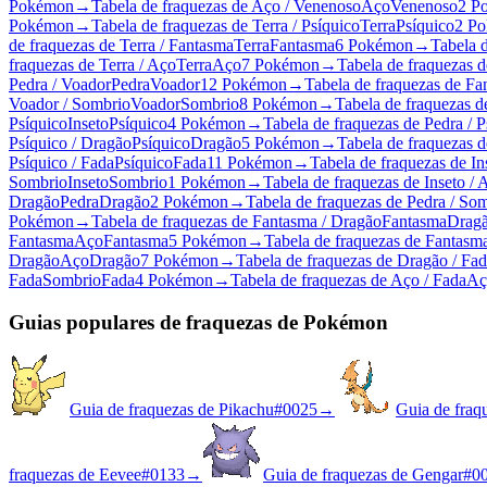
Pokémon
→
Tabela de fraquezas de Aço / Venenoso
Aço
Venenoso
2 P
Pokémon
→
Tabela de fraquezas de Terra / Psíquico
Terra
Psíquico
2 P
de fraquezas de Terra / Fantasma
Terra
Fantasma
6 Pokémon
→
Tabela d
fraquezas de Terra / Aço
Terra
Aço
7 Pokémon
→
Tabela de fraquezas d
Pedra / Voador
Pedra
Voador
12 Pokémon
→
Tabela de fraquezas de Fa
Voador / Sombrio
Voador
Sombrio
8 Pokémon
→
Tabela de fraquezas d
Psíquico
Inseto
Psíquico
4 Pokémon
→
Tabela de fraquezas de Pedra / P
Psíquico / Dragão
Psíquico
Dragão
5 Pokémon
→
Tabela de fraquezas d
Psíquico / Fada
Psíquico
Fada
11 Pokémon
→
Tabela de fraquezas de In
Sombrio
Inseto
Sombrio
1 Pokémon
→
Tabela de fraquezas de Inseto / 
Dragão
Pedra
Dragão
2 Pokémon
→
Tabela de fraquezas de Pedra / So
Pokémon
→
Tabela de fraquezas de Fantasma / Dragão
Fantasma
Drag
Fantasma
Aço
Fantasma
5 Pokémon
→
Tabela de fraquezas de Fantasma
Dragão
Aço
Dragão
7 Pokémon
→
Tabela de fraquezas de Dragão / Fa
Fada
Sombrio
Fada
4 Pokémon
→
Tabela de fraquezas de Aço / Fada
Aç
Guias populares de fraquezas de Pokémon
Guia de fraquezas de Pikachu
#
0025
→
Guia de fraq
fraquezas de Eevee
#
0133
→
Guia de fraquezas de Gengar
#
0