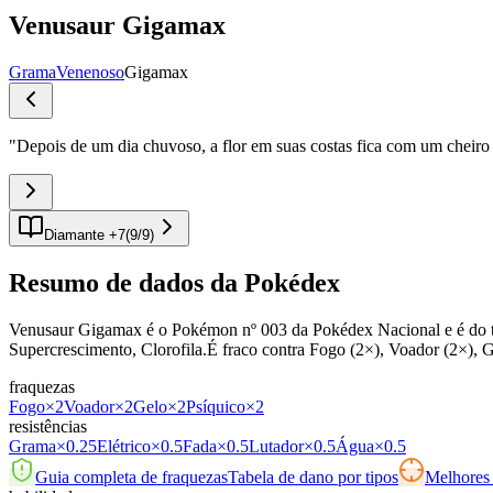
Venusaur Gigamax
Grama
Venenoso
Gigamax
"
Depois de um dia chuvoso, a flor em suas costas fica com um cheiro
Diamante +7
(
9
/
9
)
Resumo de dados da Pokédex
Venusaur Gigamax é o Pokémon nº 003 da Pokédex Nacional e é do tip
Supercrescimento, Clorofila.É fraco contra Fogo (2×), Voador (2×), G
fraquezas
Fogo
×2
Voador
×2
Gelo
×2
Psíquico
×2
resistências
Grama
×0.25
Elétrico
×0.5
Fada
×0.5
Lutador
×0.5
Água
×0.5
Guia completa de fraquezas
Tabela de dano por tipos
Melhores