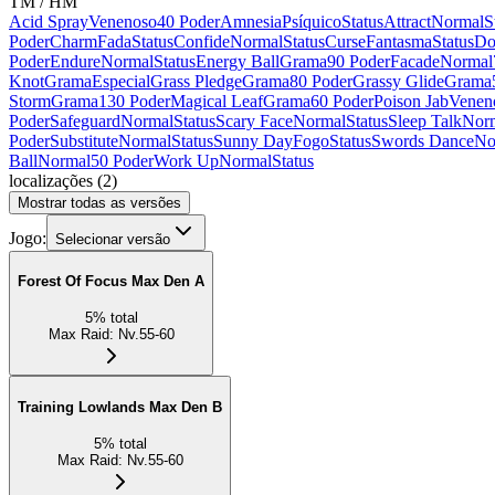
TM / HM
Acid Spray
Venenoso
40 Poder
Amnesia
Psíquico
Status
Attract
Normal
S
Poder
Charm
Fada
Status
Confide
Normal
Status
Curse
Fantasma
Status
Do
Poder
Endure
Normal
Status
Energy Ball
Grama
90 Poder
Facade
Normal
Knot
Grama
Especial
Grass Pledge
Grama
80 Poder
Grassy Glide
Grama
Storm
Grama
130 Poder
Magical Leaf
Grama
60 Poder
Poison Jab
Venen
Poder
Safeguard
Normal
Status
Scary Face
Normal
Status
Sleep Talk
Nor
Poder
Substitute
Normal
Status
Sunny Day
Fogo
Status
Swords Dance
No
Ball
Normal
50 Poder
Work Up
Normal
Status
localizações
(
2
)
Mostrar todas as versões
Jogo:
Selecionar versão
Forest Of Focus Max Den A
5
%
total
Max Raid
:
Nv.55-60
Training Lowlands Max Den B
5
%
total
Max Raid
:
Nv.55-60