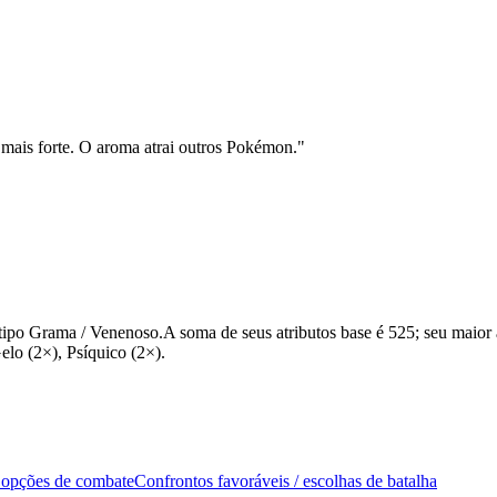
 mais forte. O aroma atrai outros Pokémon.
"
o Grama / Venenoso.A soma de seus atributos base é 525; seu maior at
elo (2×), Psíquico (2×).
 opções de combate
Confrontos favoráveis / escolhas de batalha