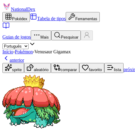
NationalDex
Tabela de tipos
Pokédex
Ferramentas
Guias de jogos
Mais
Pesquisar
Início
›
Pokémon
›
Venusaur Gigamax
anterior
próxi
sprite
aleatório
comparar
favorito
lista