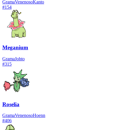
Grama
Venenoso
Kanto
#
154
Meganium
Grama
Johto
#
315
Roselia
Grama
Venenoso
Hoenn
#
406