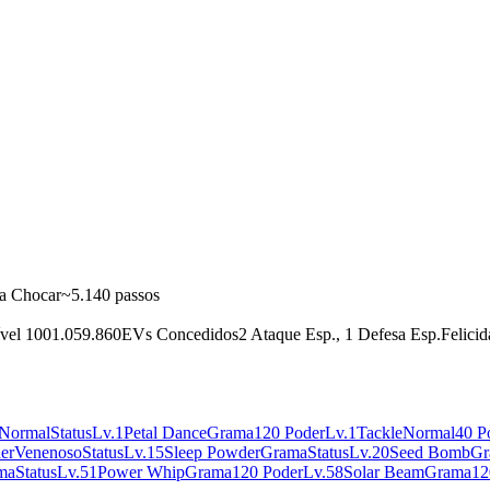
a Chocar
~5.140 passos
ível 100
1.059.860
EVs Concedidos
2 Ataque Esp., 1 Defesa Esp.
Felici
Normal
Status
Lv.1
Petal Dance
Grama
120 Poder
Lv.1
Tackle
Normal
40 P
er
Venenoso
Status
Lv.15
Sleep Powder
Grama
Status
Lv.20
Seed Bomb
Gr
ma
Status
Lv.51
Power Whip
Grama
120 Poder
Lv.58
Solar Beam
Grama
12