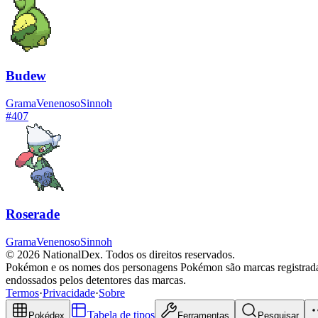
Budew
Grama
Venenoso
Sinnoh
#
407
Roserade
Grama
Venenoso
Sinnoh
© 2026 NationalDex. Todos os direitos reservados.
Pokémon e os nomes dos personagens Pokémon são marcas registradas
endossados pelos detentores das marcas.
Termos
·
Privacidade
·
Sobre
Tabela de tipos
Pokédex
Ferramentas
Pesquisar