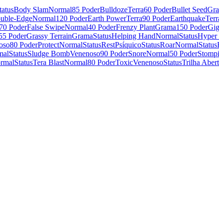
tatus
Body Slam
Normal
85 Poder
Bulldoze
Terra
60 Poder
Bullet Seed
Gr
uble-Edge
Normal
120 Poder
Earth Power
Terra
90 Poder
Earthquake
Terr
70 Poder
False Swipe
Normal
40 Poder
Frenzy Plant
Grama
150 Poder
Gig
55 Poder
Grassy Terrain
Grama
Status
Helping Hand
Normal
Status
Hyper
oso
80 Poder
Protect
Normal
Status
Rest
Psíquico
Status
Roar
Normal
Status
mal
Status
Sludge Bomb
Venenoso
90 Poder
Snore
Normal
50 Poder
Stomp
rmal
Status
Tera Blast
Normal
80 Poder
Toxic
Venenoso
Status
Trilha Aber