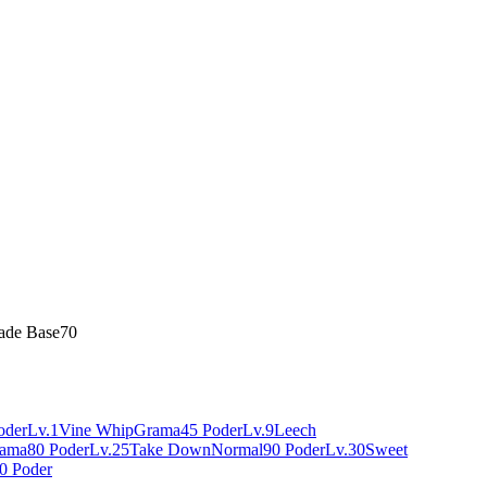
dade Base
70
oder
Lv.1
Vine Whip
Grama
45 Poder
Lv.9
Leech
ama
80 Poder
Lv.25
Take Down
Normal
90 Poder
Lv.30
Sweet
0 Poder