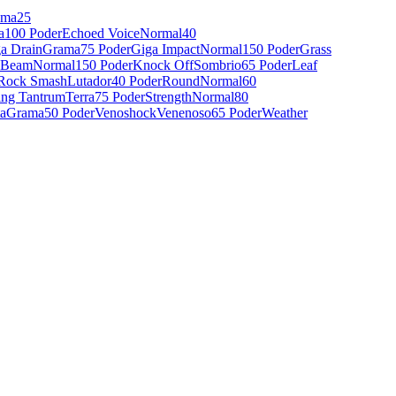
ama
25
a
100 Poder
Echoed Voice
Normal
40
a Drain
Grama
75 Poder
Giga Impact
Normal
150 Poder
Grass
 Beam
Normal
150 Poder
Knock Off
Sombrio
65 Poder
Leaf
Rock Smash
Lutador
40 Poder
Round
Normal
60
ing Tantrum
Terra
75 Poder
Strength
Normal
80
ta
Grama
50 Poder
Venoshock
Venenoso
65 Poder
Weather