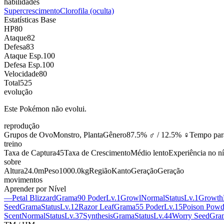
habilidades
Supercrescimento
Clorofila
(oculta)
Estatísticas Base
HP
80
Ataque
82
Defesa
83
Ataque Esp.
100
Defesa Esp.
100
Velocidade
80
Total
525
evolução
Este Pokémon não evolui.
reprodução
Grupos de Ovo
Monstro, Planta
Gênero
87.5% ♂ / 12.5% ♀
Tempo par
treino
Taxa de Captura
45
Taxa de Crescimento
Médio lento
Experiência no n
sobre
Altura
24.0m
Peso
1000.0kg
Região
Kanto
Geração
Geração
movimentos
Aprender por Nível
—
Petal Blizzard
Grama
90 Poder
Lv.1
Growl
Normal
Status
Lv.1
Growth
Seed
Grama
Status
Lv.12
Razor Leaf
Grama
55 Poder
Lv.15
Poison Powd
Scent
Normal
Status
Lv.37
Synthesis
Grama
Status
Lv.44
Worry Seed
Gra