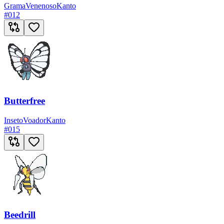
Grama
Venenoso
Kanto
#
012
Butterfree
Inseto
Voador
Kanto
#
015
Beedrill