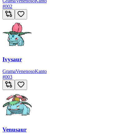
Grama
Venenoso
Kanto
#
002
Ivysaur
Grama
Venenoso
Kanto
#
003
Venusaur