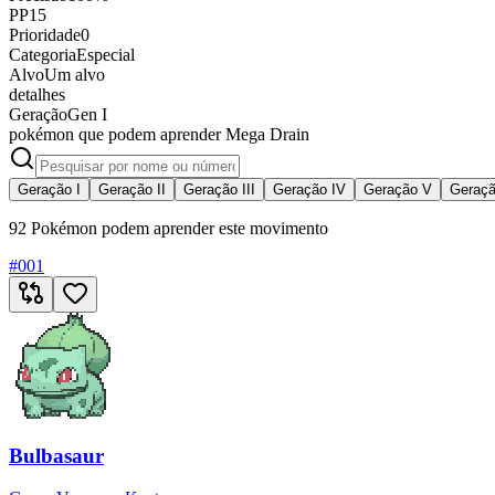
PP
15
Prioridade
0
Categoria
Especial
Alvo
Um alvo
detalhes
Geração
Gen I
pokémon que podem aprender Mega Drain
Geração I
Geração II
Geração III
Geração IV
Geração V
Geraçã
92 Pokémon podem aprender este movimento
#
001
Bulbasaur