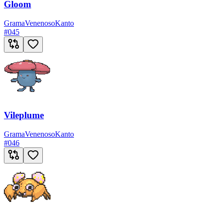
Gloom
Grama
Venenoso
Kanto
#
045
Vileplume
Grama
Venenoso
Kanto
#
046