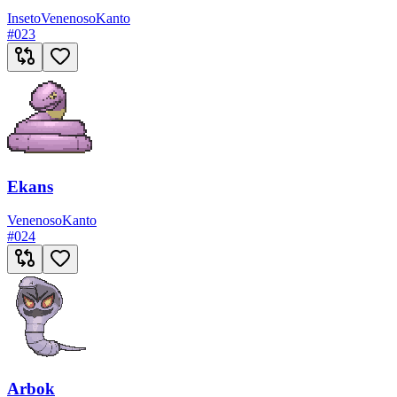
Inseto
Venenoso
Kanto
#
023
Ekans
Venenoso
Kanto
#
024
Arbok