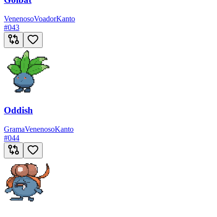
Venenoso
Voador
Kanto
#
043
Oddish
Grama
Venenoso
Kanto
#
044