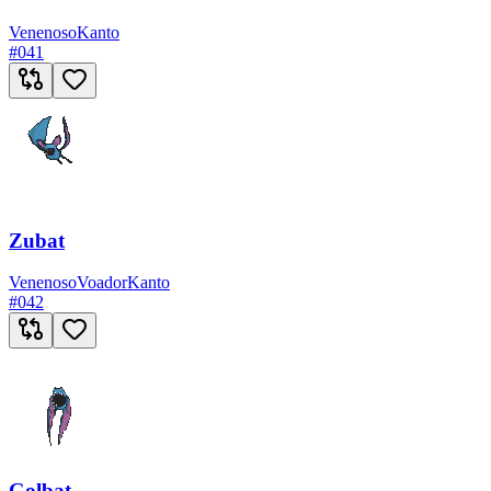
Venenoso
Kanto
#
041
Zubat
Venenoso
Voador
Kanto
#
042
Golbat