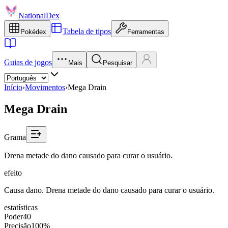
NationalDex
Tabela de tipos
Pokédex
Ferramentas
Guias de jogos
Mais
Pesquisar
Início
›
Movimentos
›
Mega Drain
Mega Drain
Grama
Drena metade do dano causado para curar o usuário.
efeito
Causa dano. Drena metade do dano causado para curar o usuário.
estatísticas
Poder
40
Precisão
100%