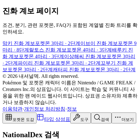
진화 계보 페이지
조건, 분기, 관련 포켓몬, FAQ가 포함된 계열별 진화 트리를 확
인하세요.
망키 진화 계보
포켓몬 3마리 · 2단계
이브이 진화 계보
포켓몬 9
마리 · 8단계
랄토스 진화 계보
포켓몬 4마리 · 3단계
배루키 진
화 계보
포켓몬 4마리 · 3단계
이상해씨 진화 계보
포켓몬 3마리
· 2단계
파이리 진화 계보
포켓몬 3마리 · 2단계
꼬부기 진화 계
보
포켓몬 3마리 · 2단계
캐터피 진화 계보
포켓몬 3마리 · 2단계
© 2026 내셔널덱. All rights reserved.
Pokémon 및 포켓몬 캐릭터 이름은 Nintendo / GAME FREAK /
Creatures Inc.의 상표입니다. 이 사이트는 학습 및 커뮤니티 사
용을 위한 팬 메이드 웹사이트입니다. 상표권 소유자와 제휴하
거나 보증하지 않습니다.
이용약관
·
개인정보 처리방침
·
정보
타입 상성표
포켓몬 도감
도구
검색
더보기
NationalDex 검색