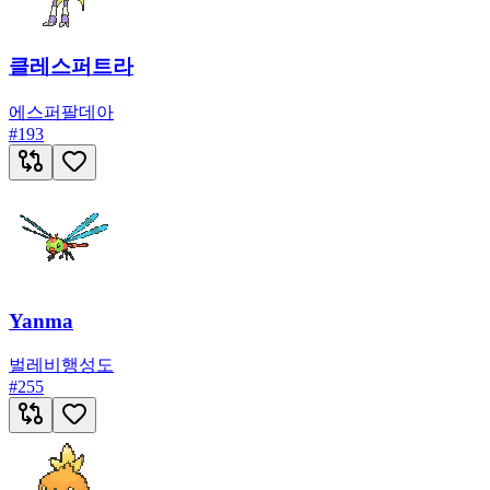
클레스퍼트라
에스퍼
팔데아
#
193
Yanma
벌레
비행
성도
#
255