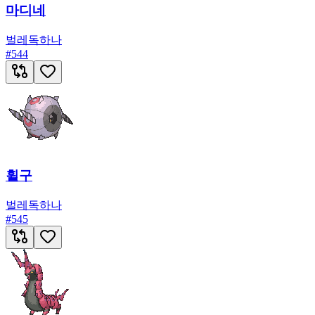
마디네
벌레
독
하나
#
544
휠구
벌레
독
하나
#
545