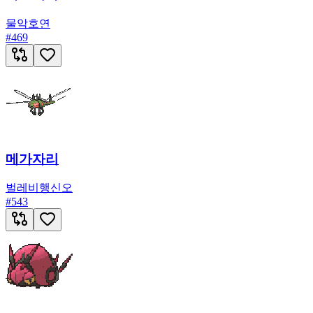
물
악
호연
#
469
메가자리
벌레
비행
신오
#
543