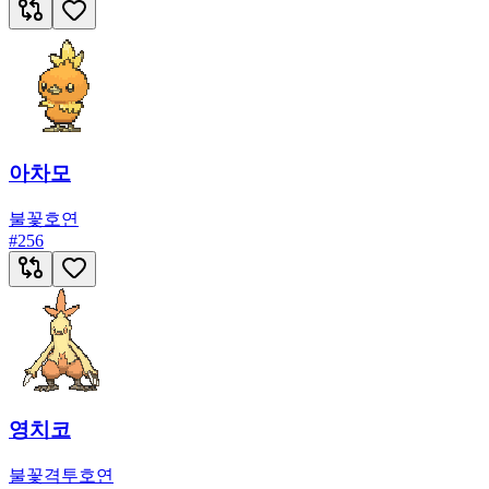
아차모
불꽃
호연
#
256
영치코
불꽃
격투
호연