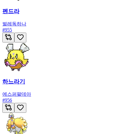
펜드라
벌레
독
하나
#
955
하느라기
에스퍼
팔데아
#
956