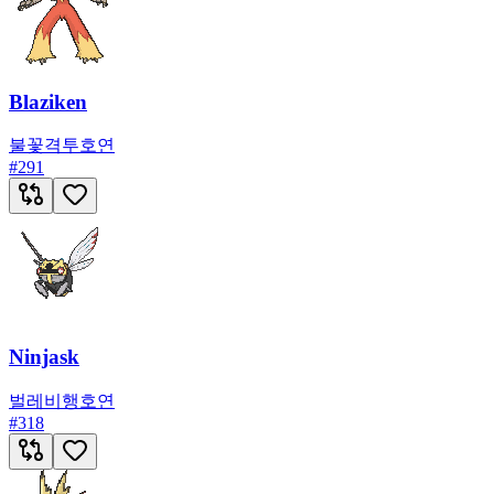
Blaziken
불꽃
격투
호연
#
291
Ninjask
벌레
비행
호연
#
318