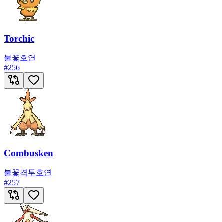
Torchic
불꽃
호연
#
256
Combusken
불꽃
격투
호연
#
257