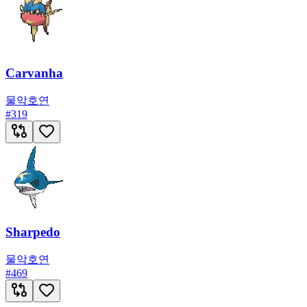
Carvanha
물
악
호연
#
319
Sharpedo
물
악
호연
#
469