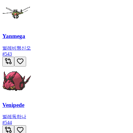
Yanmega
벌레
비행
신오
#
543
Venipede
벌레
독
하나
#
544