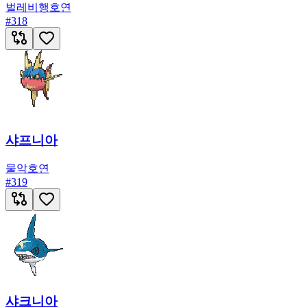
벌레
비행
호연
#
318
샤프니아
물
악
호연
#
319
샤크니아