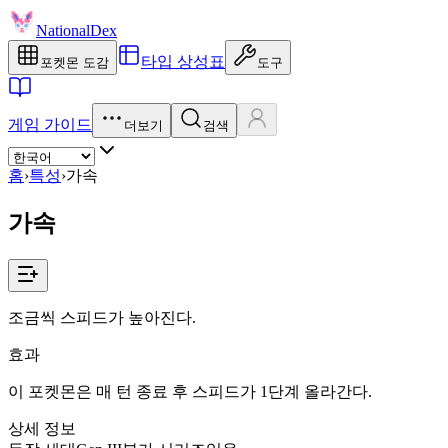
NationalDex
타입 상성표
포켓몬 도감
도구
게임 가이드
더보기
검색
홈
›
특성
›
가속
가속
조금씩 스피드가 높아진다.
효과
이 포켓몬은 매 턴 종료 후 스피드가 1단계 올라간다.
상세 정보