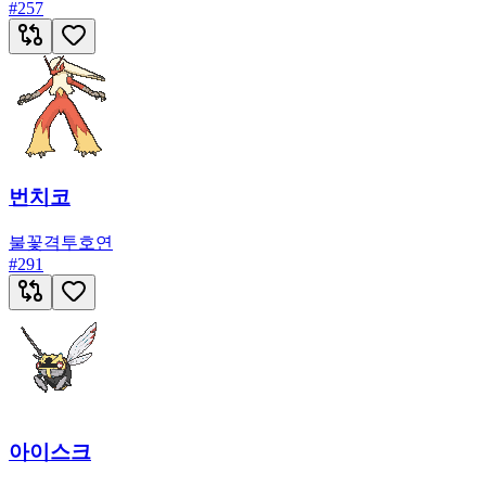
#
257
번치코
불꽃
격투
호연
#
291
아이스크