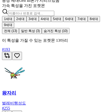
등장 세대
Gen III
본가 시리즈
있음
가속 특성을 가진 포켓몬
1세대
2세대
3세대
4세대
5세대
6세대
7세대
8세대
9세대
전체 (13)
일반 특성 (3)
숨겨진 특성 (10)
이 특성을 가질 수 있는 포켓몬 13마리
#
193
왕자리
벌레
비행
성도
#
255