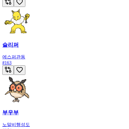
슬리퍼
에스퍼
관동
#
163
부우부
노말
비행
성도