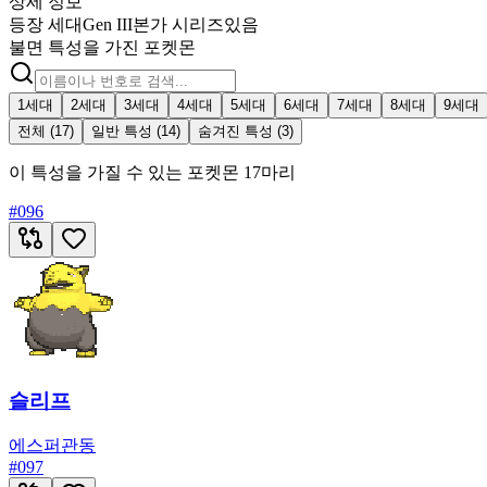
상세 정보
등장 세대
Gen III
본가 시리즈
있음
불면 특성을 가진 포켓몬
1세대
2세대
3세대
4세대
5세대
6세대
7세대
8세대
9세대
전체 (17)
일반 특성 (14)
숨겨진 특성 (3)
이 특성을 가질 수 있는 포켓몬 17마리
#
096
슬리프
에스퍼
관동
#
097