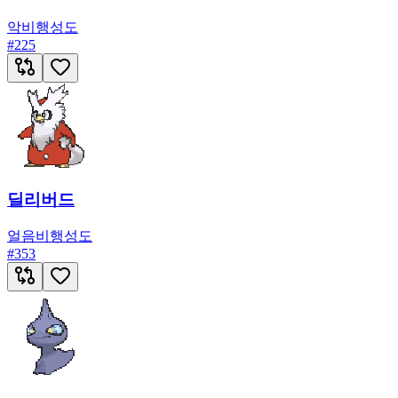
악
비행
성도
#
225
딜리버드
얼음
비행
성도
#
353