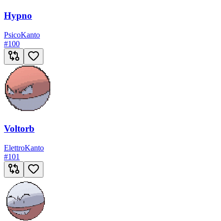
Hypno
Psico
Kanto
#
100
Voltorb
Elettro
Kanto
#
101