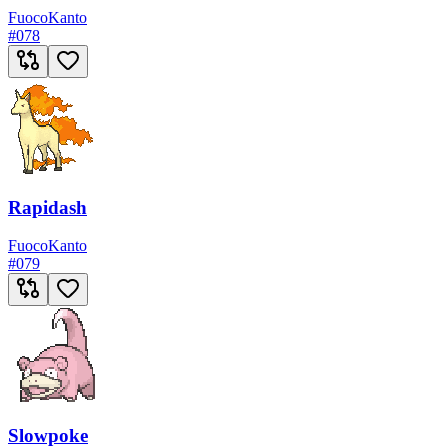
Fuoco
Kanto
#
078
Rapidash
Fuoco
Kanto
#
079
Slowpoke