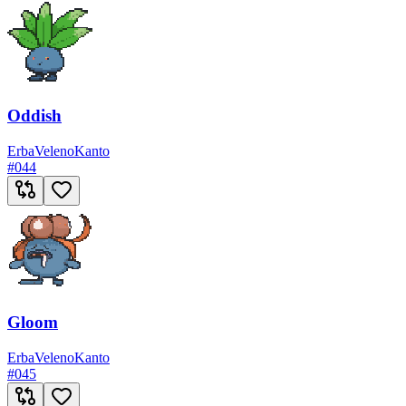
Oddish
Erba
Veleno
Kanto
#
044
Gloom
Erba
Veleno
Kanto
#
045