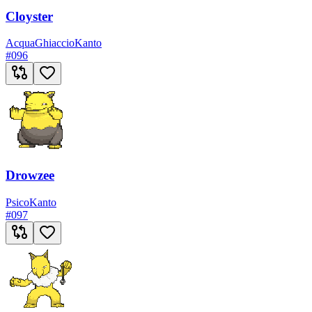
Cloyster
Acqua
Ghiaccio
Kanto
#
096
Drowzee
Psico
Kanto
#
097