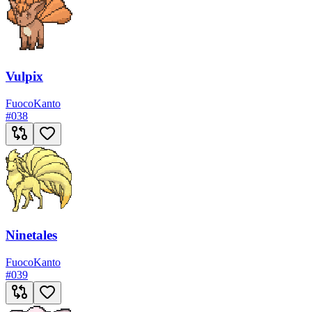
Vulpix
Fuoco
Kanto
#
038
Ninetales
Fuoco
Kanto
#
039