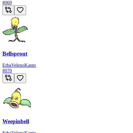
#
069
Bellsprout
Erba
Veleno
Kanto
#
070
Weepinbell
Erba
Veleno
Kanto