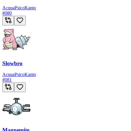
Acqua
Psico
Kanto
#
080
Slowbro
Acqua
Psico
Kanto
#
081
Magnemite