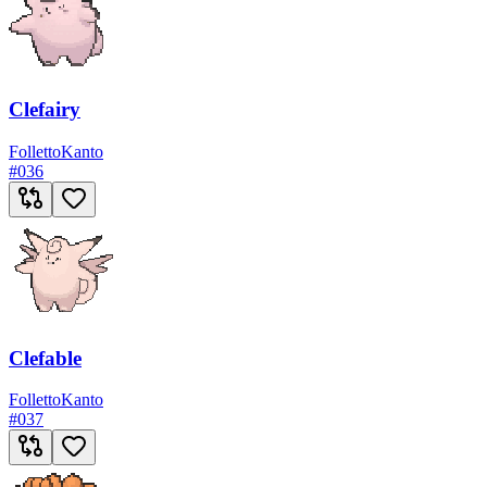
Clefairy
Folletto
Kanto
#
036
Clefable
Folletto
Kanto
#
037