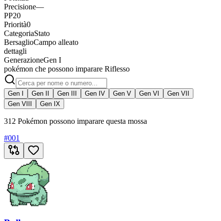
Precisione
—
PP
20
Priorità
0
Categoria
Stato
Bersaglio
Campo alleato
dettagli
Generazione
Gen I
pokémon che possono imparare Riflesso
Gen I
Gen II
Gen III
Gen IV
Gen V
Gen VI
Gen VII
Gen VIII
Gen IX
312 Pokémon possono imparare questa mossa
#
001