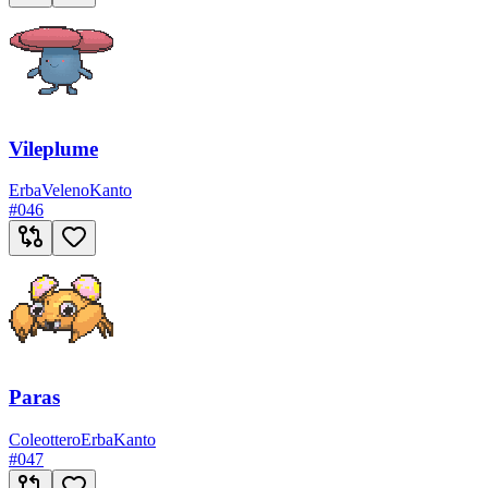
Vileplume
Erba
Veleno
Kanto
#
046
Paras
Coleottero
Erba
Kanto
#
047