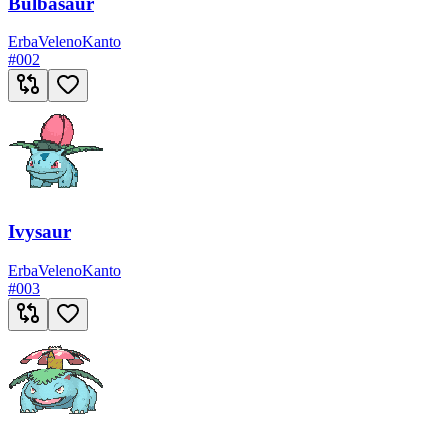
Bulbasaur
Erba
Veleno
Kanto
#
002
Ivysaur
Erba
Veleno
Kanto
#
003