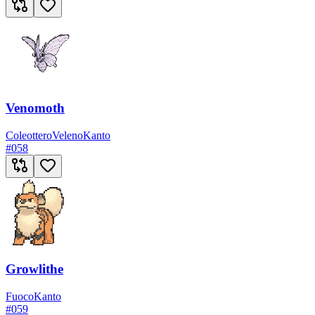
Venomoth
Coleottero
Veleno
Kanto
#
058
Growlithe
Fuoco
Kanto
#
059