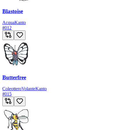
Blastoise
Acqua
Kanto
#
012
Butterfree
Coleottero
Volante
Kanto
#
015