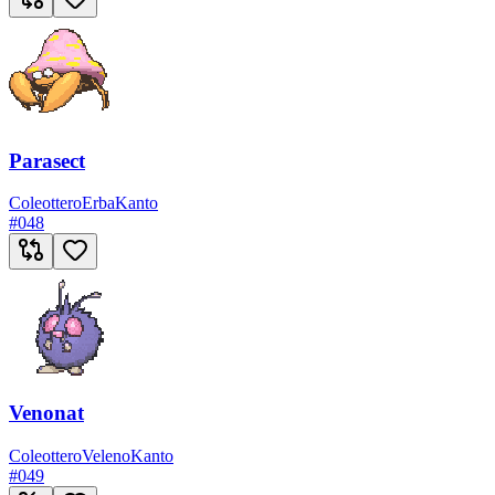
Parasect
Coleottero
Erba
Kanto
#
048
Venonat
Coleottero
Veleno
Kanto
#
049