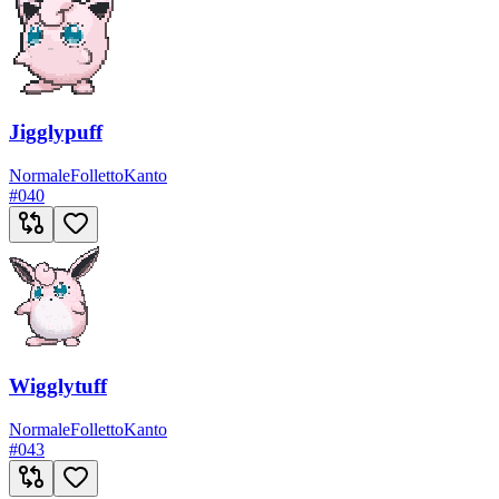
Jigglypuff
Normale
Folletto
Kanto
#
040
Wigglytuff
Normale
Folletto
Kanto
#
043