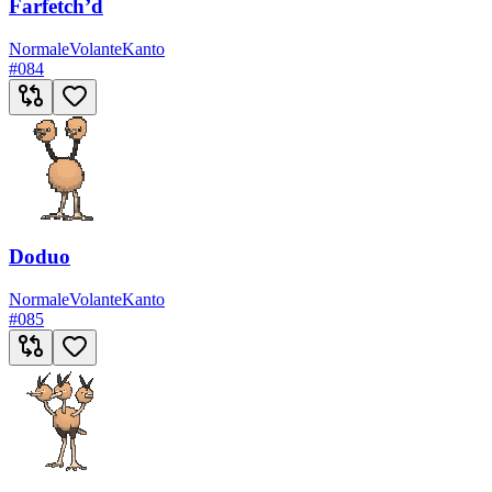
Farfetch’d
Normale
Volante
Kanto
#
084
Doduo
Normale
Volante
Kanto
#
085