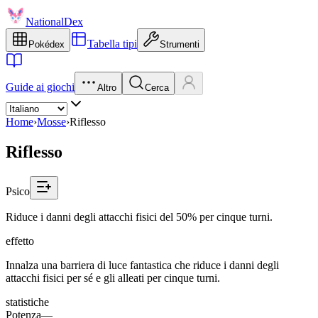
NationalDex
Tabella tipi
Pokédex
Strumenti
Guide ai giochi
Altro
Cerca
Home
›
Mosse
›
Riflesso
Riflesso
Psico
Riduce i danni degli attacchi fisici del 50% per cinque turni.
effetto
Innalza una barriera di luce fantastica che riduce i danni degli
attacchi fisici per sé e gli alleati per cinque turni.
statistiche
Potenza
—