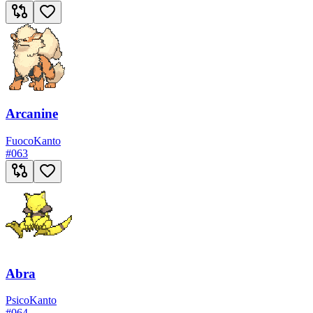
Arcanine
Fuoco
Kanto
#
063
Abra
Psico
Kanto
#
064