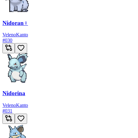
Nidoran♀
Veleno
Kanto
#
030
Nidorina
Veleno
Kanto
#
031