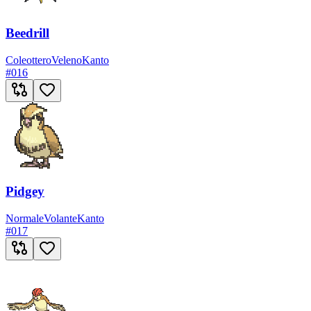
Beedrill
Coleottero
Veleno
Kanto
#
016
Pidgey
Normale
Volante
Kanto
#
017