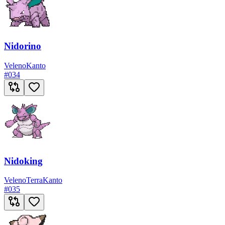
Nidorino
Veleno
Kanto
#
034
Nidoking
Veleno
Terra
Kanto
#
035