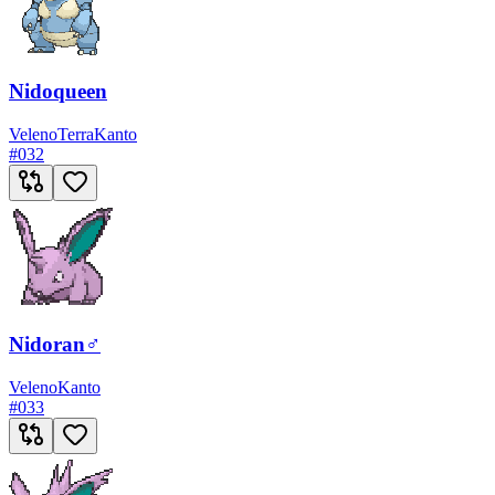
Nidoqueen
Veleno
Terra
Kanto
#
032
Nidoran♂
Veleno
Kanto
#
033