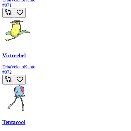
#
071
Victreebel
Erba
Veleno
Kanto
#
072
Tentacool