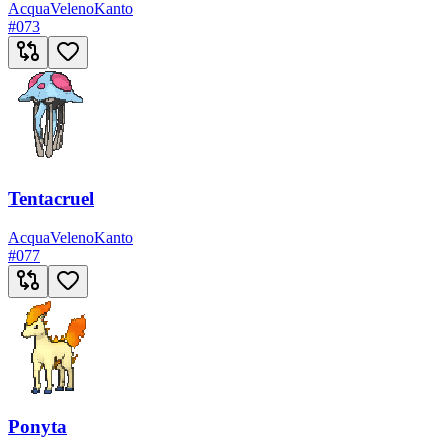
Acqua
Veleno
Kanto
#
073
Tentacruel
Acqua
Veleno
Kanto
#
077
Ponyta