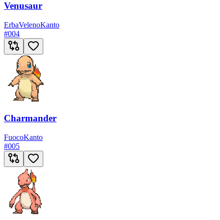
Venusaur
Erba
Veleno
Kanto
#
004
Charmander
Fuoco
Kanto
#
005