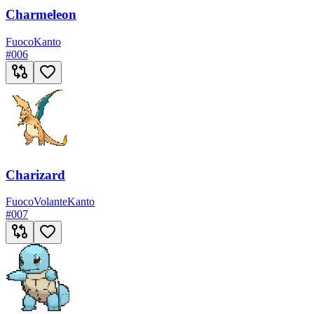
Charmeleon
Fuoco
Kanto
#
006
Charizard
Fuoco
Volante
Kanto
#
007