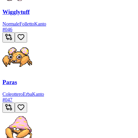
Wigglytuff
Normale
Folletto
Kanto
#
046
Paras
Coleottero
Erba
Kanto
#
047