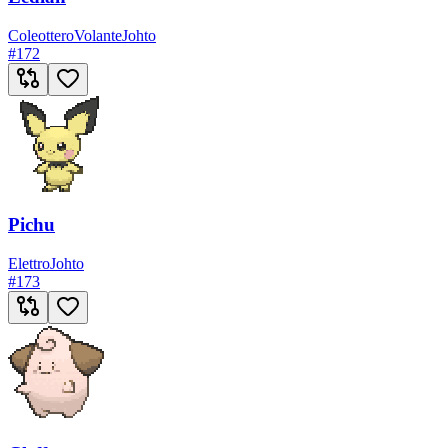
Coleottero
Volante
Johto
#
172
Pichu
Elettro
Johto
#
173