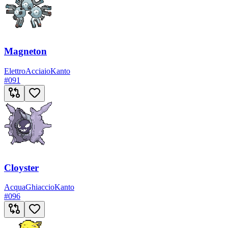
Magneton
Elettro
Acciaio
Kanto
#
091
Cloyster
Acqua
Ghiaccio
Kanto
#
096