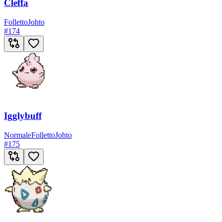
Cleffa
Folletto
Johto
#
174
Igglybuff
Normale
Folletto
Johto
#
175