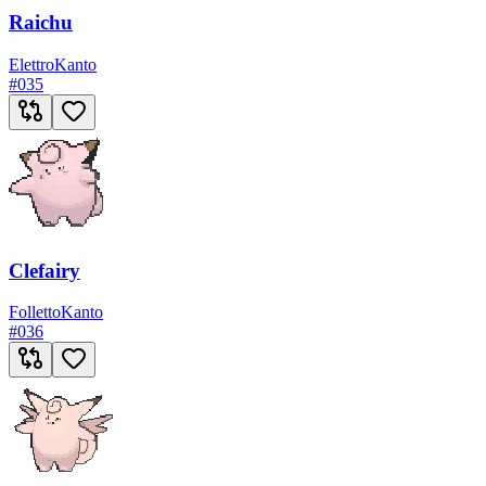
Raichu
Elettro
Kanto
#
035
Clefairy
Folletto
Kanto
#
036