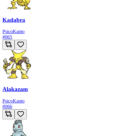
Kadabra
Psico
Kanto
#
065
Alakazam
Psico
Kanto
#
066