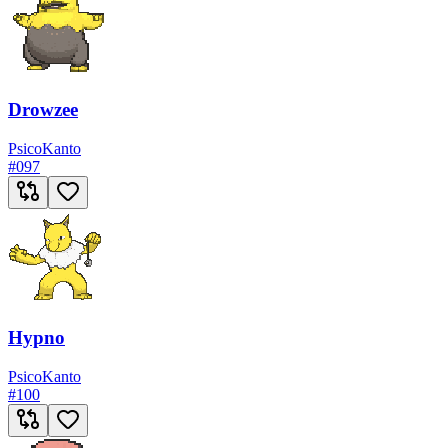
Drowzee
Psico
Kanto
#
097
Hypno
Psico
Kanto
#
100