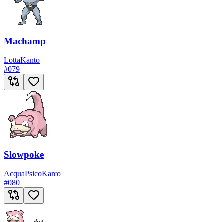
Machamp
Lotta
Kanto
#
079
Slowpoke
Acqua
Psico
Kanto
#
080