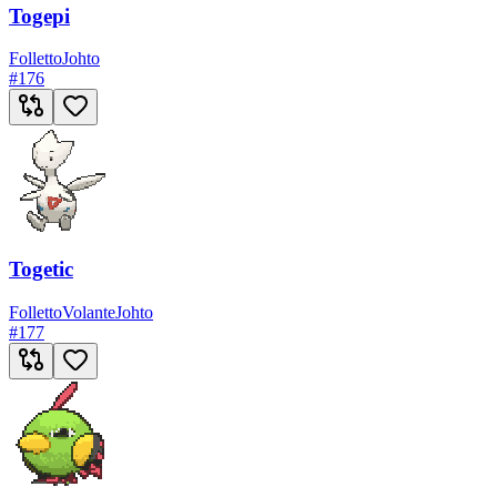
Togepi
Folletto
Johto
#
176
Togetic
Folletto
Volante
Johto
#
177