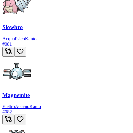
Slowbro
Acqua
Psico
Kanto
#
081
Magnemite
Elettro
Acciaio
Kanto
#
082