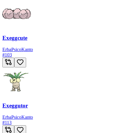
Exeggcute
Erba
Psico
Kanto
#
103
Exeggutor
Erba
Psico
Kanto
#
113