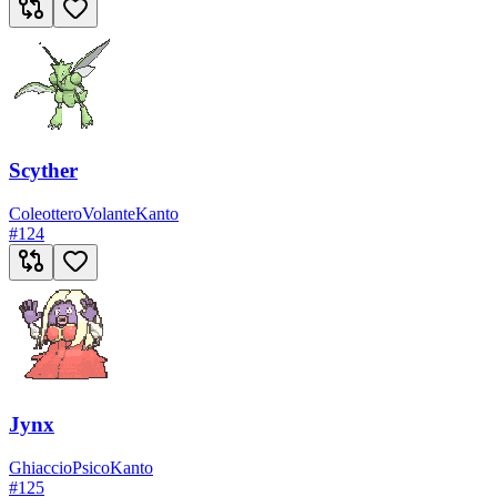
Scyther
Coleottero
Volante
Kanto
#
124
Jynx
Ghiaccio
Psico
Kanto
#
125