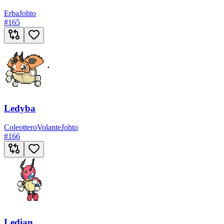
Erba
Johto
#
165
Ledyba
Coleottero
Volante
Johto
#
166
Ledian