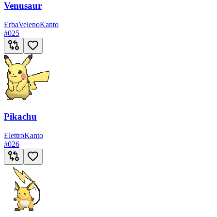
Venusaur
Erba
Veleno
Kanto
#
025
Pikachu
Elettro
Kanto
#
026