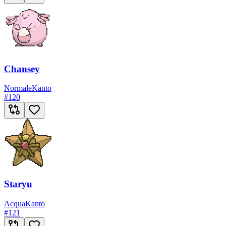
Chansey
Normale
Kanto
#
120
Staryu
Acqua
Kanto
#
121