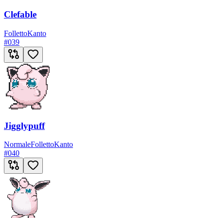
Clefable
Folletto
Kanto
#
039
Jigglypuff
Normale
Folletto
Kanto
#
040