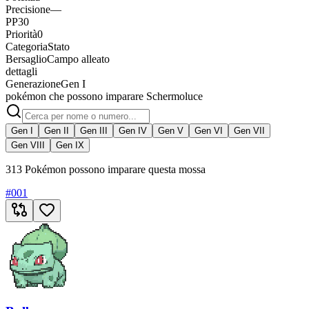
Precisione
—
PP
30
Priorità
0
Categoria
Stato
Bersaglio
Campo alleato
dettagli
Generazione
Gen I
pokémon che possono imparare Schermoluce
Gen I
Gen II
Gen III
Gen IV
Gen V
Gen VI
Gen VII
Gen VIII
Gen IX
313 Pokémon possono imparare questa mossa
#
001