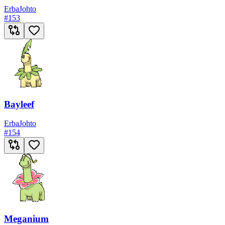
Erba
Johto
#
153
Bayleef
Erba
Johto
#
154
Meganium