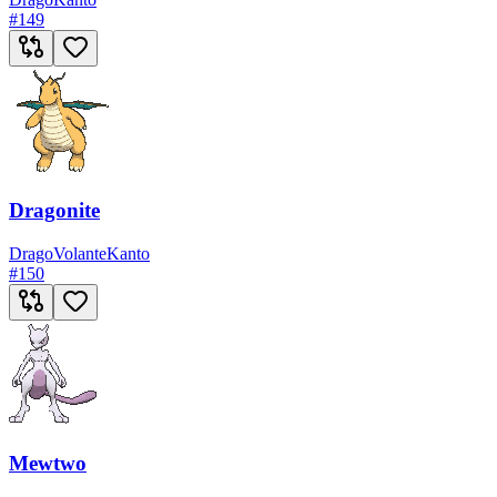
#
149
Dragonite
Drago
Volante
Kanto
#
150
Mewtwo