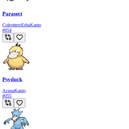
Parasect
Coleottero
Erba
Kanto
#
054
Psyduck
Acqua
Kanto
#
055