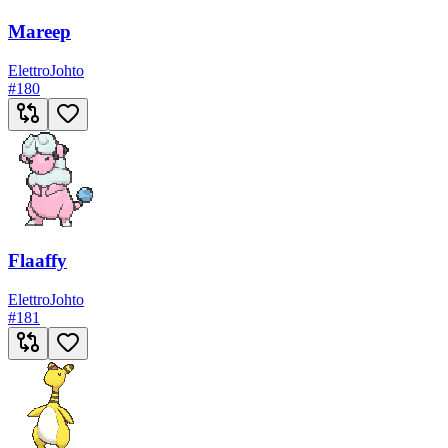
Mareep
Elettro
Johto
#
180
Flaaffy
Elettro
Johto
#
181