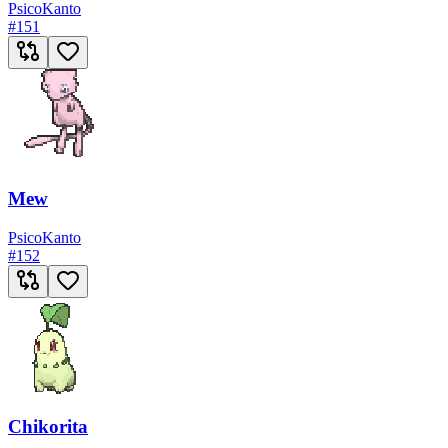
Psico
Kanto
#
151
Mew
Psico
Kanto
#
152
Chikorita