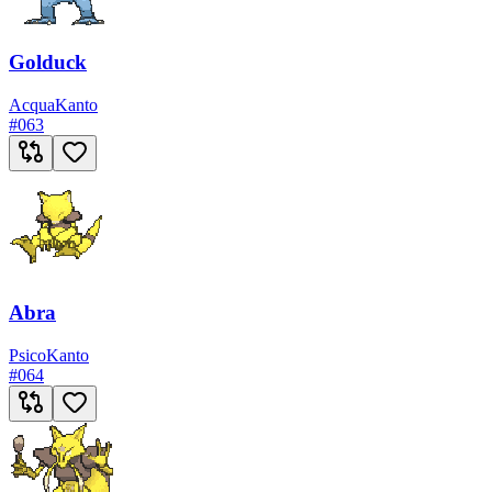
Golduck
Acqua
Kanto
#
063
Abra
Psico
Kanto
#
064