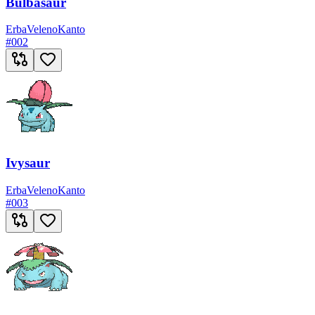
Bulbasaur
Erba
Veleno
Kanto
#
002
Ivysaur
Erba
Veleno
Kanto
#
003