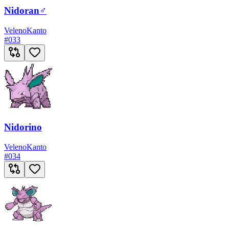
Nidoran♂
Veleno
Kanto
#
033
Nidorino
Veleno
Kanto
#
034