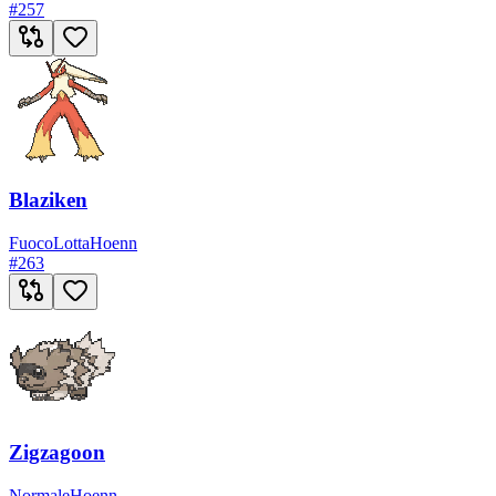
#
257
Blaziken
Fuoco
Lotta
Hoenn
#
263
Zigzagoon
Normale
Hoenn