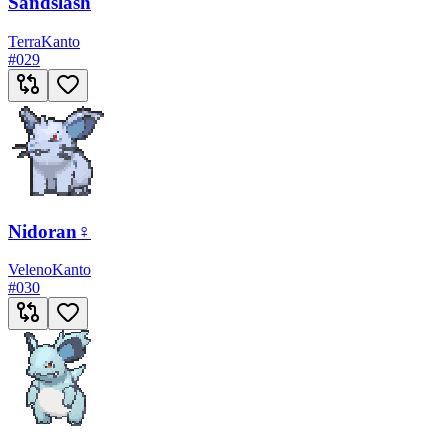
Sandslash
Terra
Kanto
#
029
Nidoran♀
Veleno
Kanto
#
030