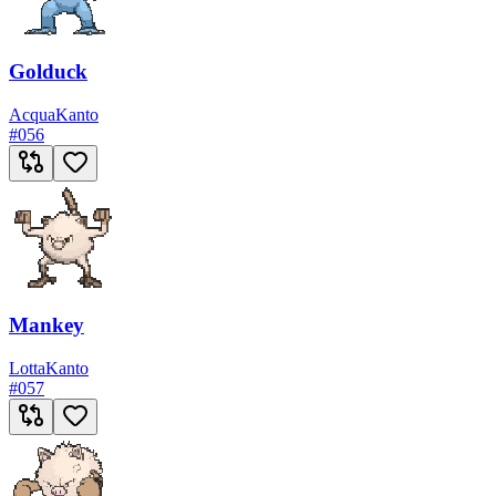
Golduck
Acqua
Kanto
#
056
Mankey
Lotta
Kanto
#
057