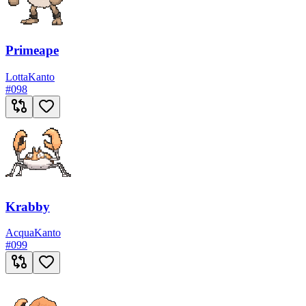
Primeape
Lotta
Kanto
#
098
Krabby
Acqua
Kanto
#
099