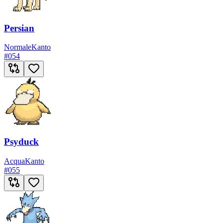
Persian
Normale
Kanto
#
054
Psyduck
Acqua
Kanto
#
055