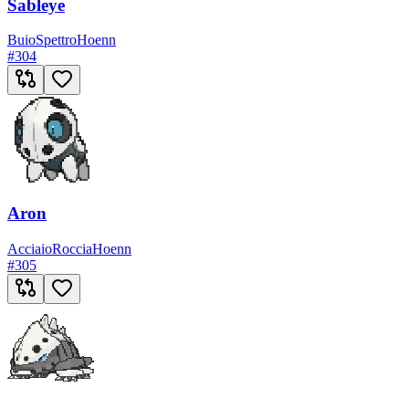
Sableye
Buio
Spettro
Hoenn
#
304
Aron
Acciaio
Roccia
Hoenn
#
305