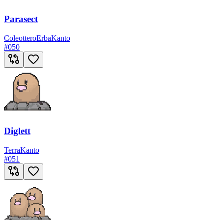
Parasect
Coleottero
Erba
Kanto
#
050
Diglett
Terra
Kanto
#
051