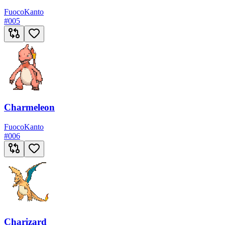
Fuoco
Kanto
#
005
Charmeleon
Fuoco
Kanto
#
006
Charizard