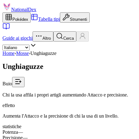
NationalDex
Tabella tipi
Pokédex
Strumenti
Guide ai giochi
Altro
Cerca
Home
›
Mosse
›
Unghiaguzze
Unghiaguzze
Buio
Chi la usa affila i propri artigli aumentando Attacco e precisione.
effetto
Aumenta l'Attacco e la precisione di chi la usa di un livello.
statistiche
Potenza
—
Precisione
—