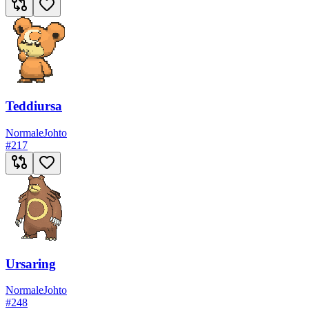
Teddiursa
Normale
Johto
#
217
Ursaring
Normale
Johto
#
248