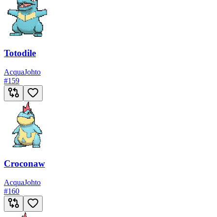
Totodile
Acqua
Johto
#
159
Croconaw
Acqua
Johto
#
160