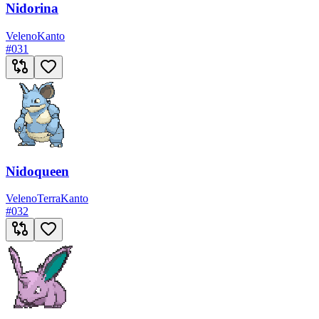
Nidorina
Veleno
Kanto
#
031
Nidoqueen
Veleno
Terra
Kanto
#
032