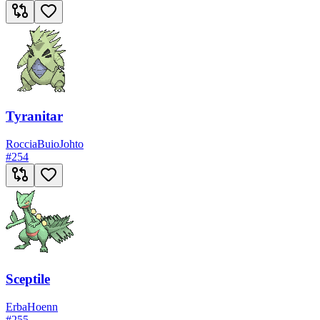
Tyranitar
Roccia
Buio
Johto
#
254
Sceptile
Erba
Hoenn
#
255