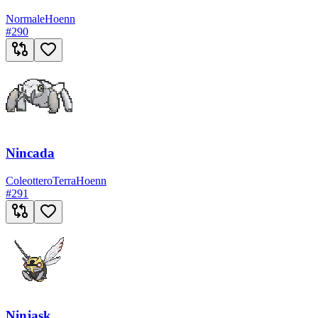
Normale
Hoenn
#
290
Nincada
Coleottero
Terra
Hoenn
#
291
Ninjask