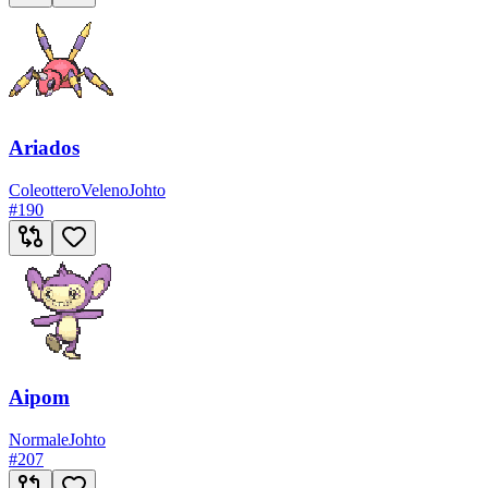
Ariados
Coleottero
Veleno
Johto
#
190
Aipom
Normale
Johto
#
207