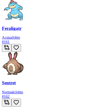
Feraligatr
Acqua
Johto
#
161
Sentret
Normale
Johto
#
162