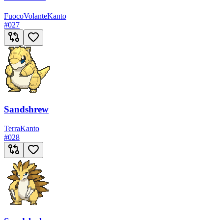
Fuoco
Volante
Kanto
#
027
Sandshrew
Terra
Kanto
#
028