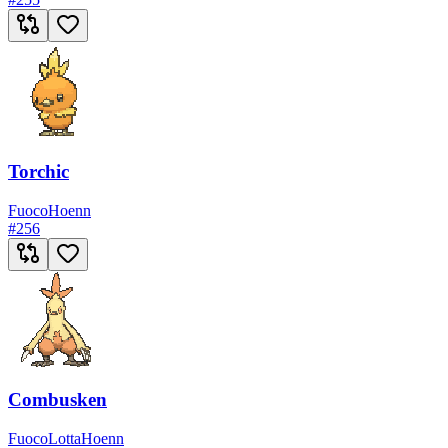
Torchic
Fuoco
Hoenn
#
256
Combusken
Fuoco
Lotta
Hoenn