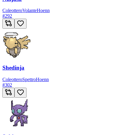
Coleottero
Volante
Hoenn
#
292
Shedinja
Coleottero
Spettro
Hoenn
#
302