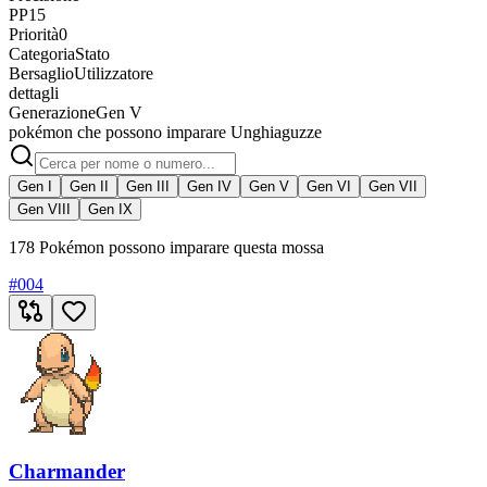
PP
15
Priorità
0
Categoria
Stato
Bersaglio
Utilizzatore
dettagli
Generazione
Gen V
pokémon che possono imparare Unghiaguzze
Gen I
Gen II
Gen III
Gen IV
Gen V
Gen VI
Gen VII
Gen VIII
Gen IX
178 Pokémon possono imparare questa mossa
#
004
Charmander