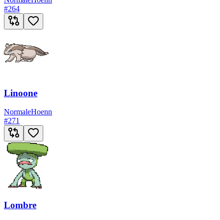
#
264
Linoone
Normale
Hoenn
#
271
Lombre