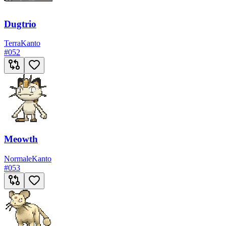
Dugtrio
Terra
Kanto
#
052
Meowth
Normale
Kanto
#
053