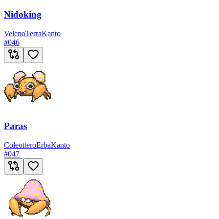
Nidoking
Veleno
Terra
Kanto
#
046
Paras
Coleottero
Erba
Kanto
#
047