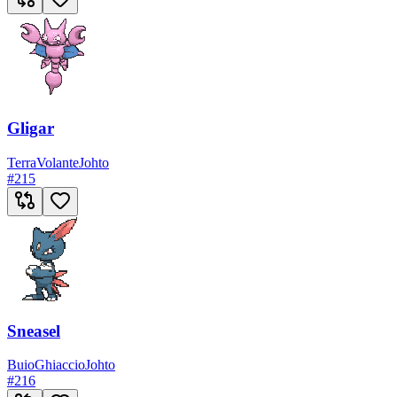
Gligar
Terra
Volante
Johto
#
215
Sneasel
Buio
Ghiaccio
Johto
#
216