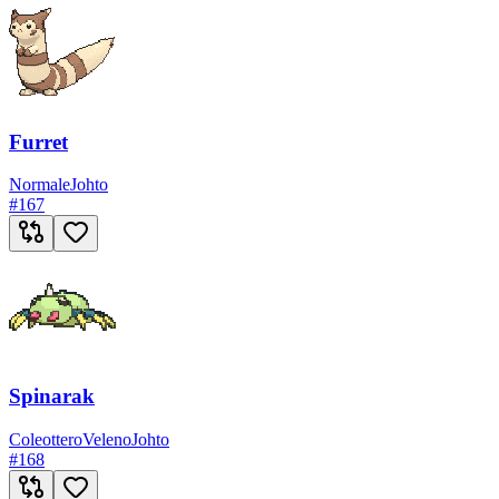
Furret
Normale
Johto
#
167
Spinarak
Coleottero
Veleno
Johto
#
168