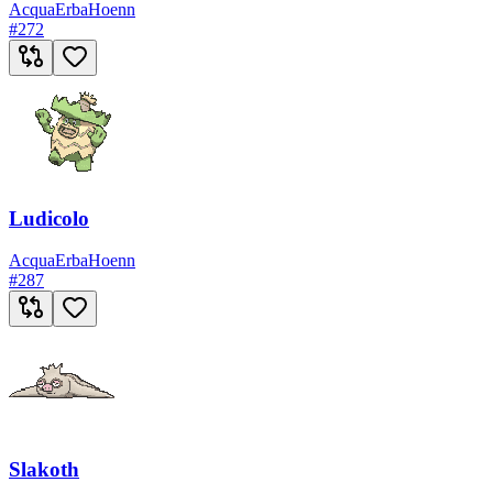
Acqua
Erba
Hoenn
#
272
Ludicolo
Acqua
Erba
Hoenn
#
287
Slakoth