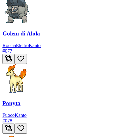
Golem di Alola
Roccia
Elettro
Kanto
#
077
Ponyta
Fuoco
Kanto
#
078