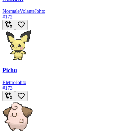
Normale
Volante
Johto
#
172
Pichu
Elettro
Johto
#
173