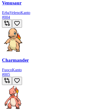
Venusaur
Erba
Veleno
Kanto
#
004
Charmander
Fuoco
Kanto
#
005