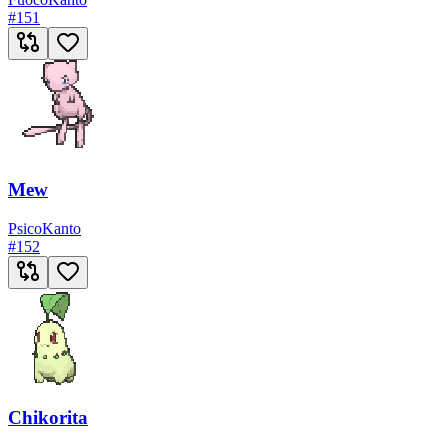
#
151
Mew
Psico
Kanto
#
152
Chikorita