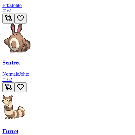
Erba
Johto
#
161
Sentret
Normale
Johto
#
162
Furret