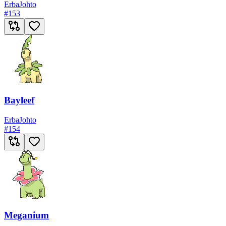
Erba
Johto
#
153
Bayleef
Erba
Johto
#
154
Meganium