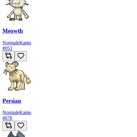
Meowth
Normale
Kanto
#
053
Persian
Normale
Kanto
#
076