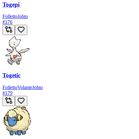
Togepi
Folletto
Johto
#
176
Togetic
Folletto
Volante
Johto
#
179