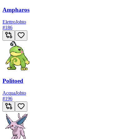
Ampharos
Elettro
Johto
#
186
Politoed
Acqua
Johto
#
196