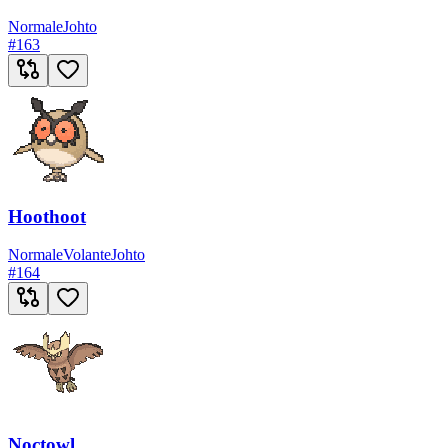
Normale
Johto
#
163
Hoothoot
Normale
Volante
Johto
#
164
Noctowl