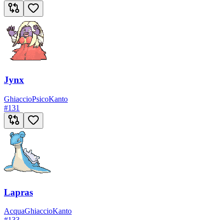
Jynx
Ghiaccio
Psico
Kanto
#
131
Lapras
Acqua
Ghiaccio
Kanto
#
133