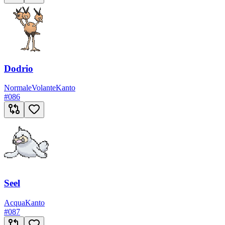
Dodrio
Normale
Volante
Kanto
#
086
Seel
Acqua
Kanto
#
087