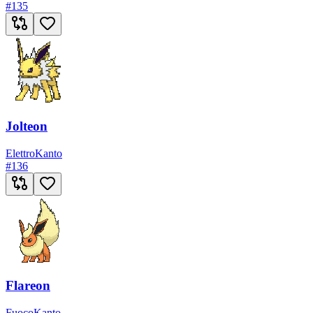
#
135
Jolteon
Elettro
Kanto
#
136
Flareon
Fuoco
Kanto