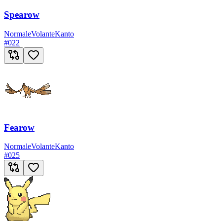
Spearow
Normale
Volante
Kanto
#
022
Fearow
Normale
Volante
Kanto
#
025