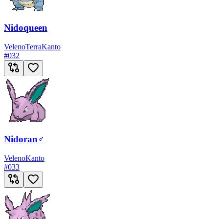
Nidoqueen
Veleno
Terra
Kanto
#
032
Nidoran♂
Veleno
Kanto
#
033