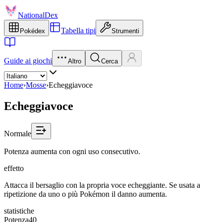
NationalDex
Tabella tipi
Pokédex
Strumenti
Guide ai giochi
Altro
Cerca
Home
›
Mosse
›
Echeggiavoce
Echeggiavoce
Normale
Potenza aumenta con ogni uso consecutivo.
effetto
Attacca il bersaglio con la propria voce echeggiante. Se usata a
ripetizione da uno o più Pokémon il danno aumenta.
statistiche
Potenza
40