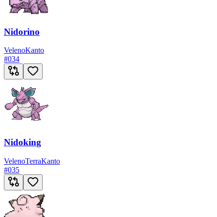
Nidorino
Veleno
Kanto
#
034
Nidoking
Veleno
Terra
Kanto
#
035