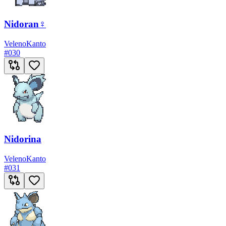
Nidoran♀
Veleno
Kanto
#
030
Nidorina
Veleno
Kanto
#
031