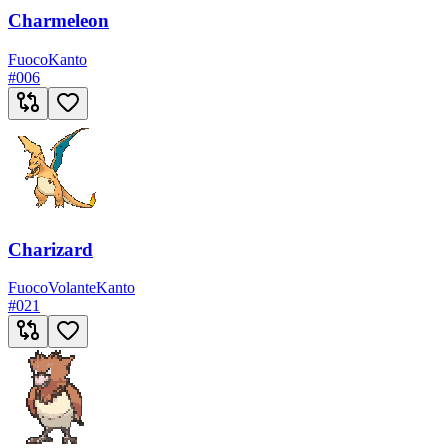
Charmeleon
Fuoco
Kanto
#
006
Charizard
Fuoco
Volante
Kanto
#
021