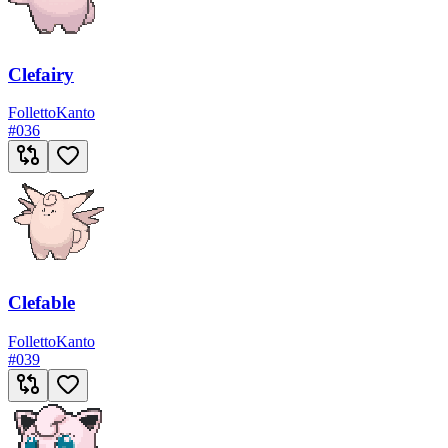
Clefairy
Folletto
Kanto
#
036
Clefable
Folletto
Kanto
#
039