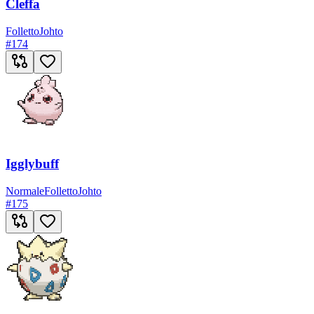
Cleffa
Folletto
Johto
#
174
Igglybuff
Normale
Folletto
Johto
#
175