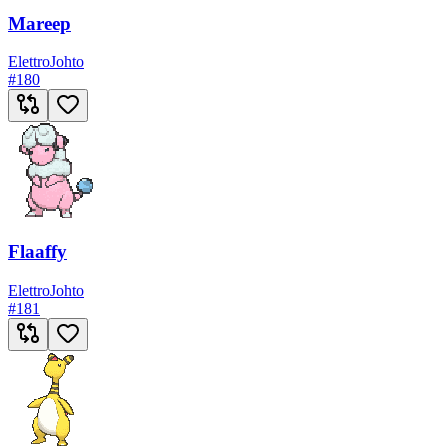
Mareep
Elettro
Johto
#
180
Flaaffy
Elettro
Johto
#
181