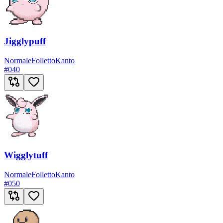
Jigglypuff
Normale
Folletto
Kanto
#
040
Wigglytuff
Normale
Folletto
Kanto
#
050