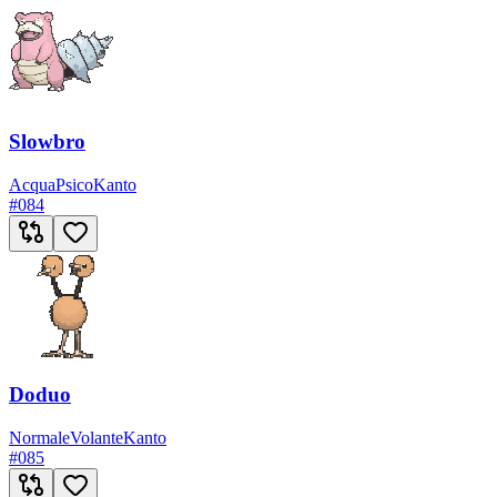
Slowbro
Acqua
Psico
Kanto
#
084
Doduo
Normale
Volante
Kanto
#
085