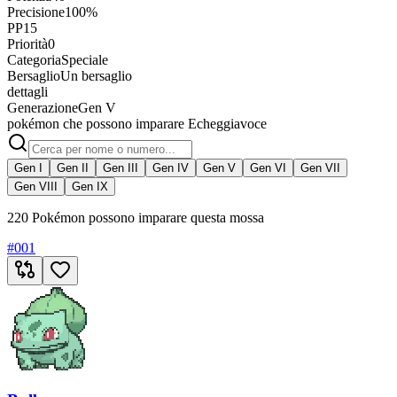
Precisione
100%
PP
15
Priorità
0
Categoria
Speciale
Bersaglio
Un bersaglio
dettagli
Generazione
Gen V
pokémon che possono imparare Echeggiavoce
Gen I
Gen II
Gen III
Gen IV
Gen V
Gen VI
Gen VII
Gen VIII
Gen IX
220 Pokémon possono imparare questa mossa
#
001