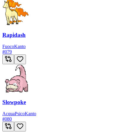
Rapidash
Fuoco
Kanto
#
079
Slowpoke
Acqua
Psico
Kanto
#
080