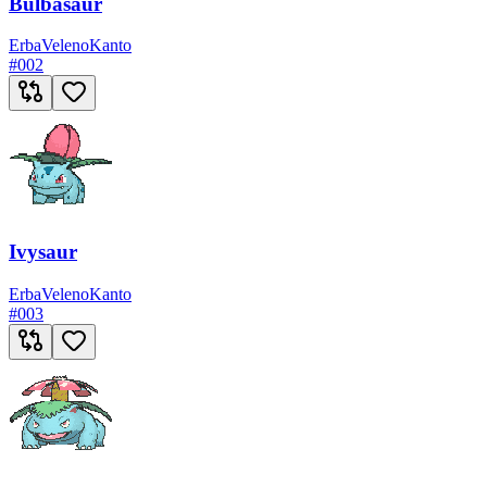
Bulbasaur
Erba
Veleno
Kanto
#
002
Ivysaur
Erba
Veleno
Kanto
#
003