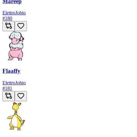
Mareep
Elettro
Johto
#
180
Flaaffy
Elettro
Johto
#
181