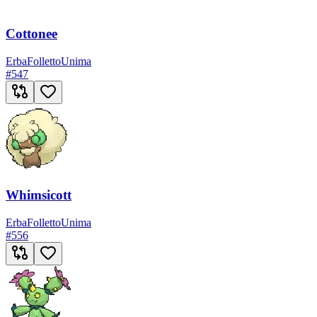
Cottonee
Erba
Folletto
Unima
#
547
Whimsicott
Erba
Folletto
Unima
#
556