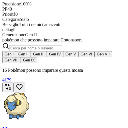
Precisione
100%
PP
40
Priorità
0
Categoria
Stato
Bersaglio
Tutti i nemici adiacenti
dettagli
Generazione
Gen II
pokémon che possono imparare Cottonspora
Gen I
Gen II
Gen III
Gen IV
Gen V
Gen VI
Gen VII
Gen VIII
Gen IX
16 Pokémon possono imparare questa mossa
#
179