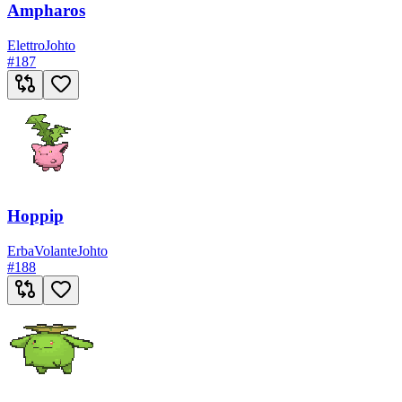
Ampharos
Elettro
Johto
#
187
Hoppip
Erba
Volante
Johto
#
188