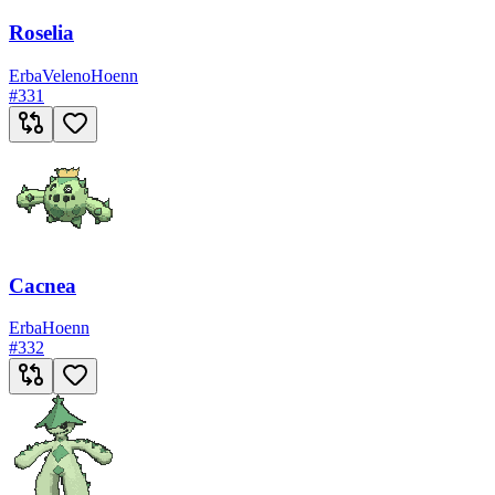
Roselia
Erba
Veleno
Hoenn
#
331
Cacnea
Erba
Hoenn
#
332