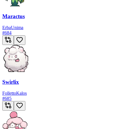
Maractus
Erba
Unima
#
684
Swirlix
Folletto
Kalos
#
685