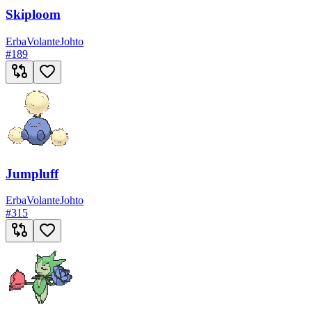
Skiploom
Erba
Volante
Johto
#
189
Jumpluff
Erba
Volante
Johto
#
315