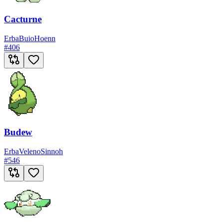
Cacturne
Erba
Buio
Hoenn
#
406
Budew
Erba
Veleno
Sinnoh
#
546