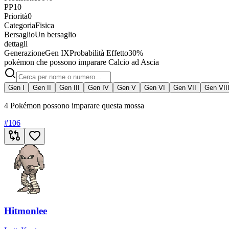
PP
10
Priorità
0
Categoria
Fisica
Bersaglio
Un bersaglio
dettagli
Generazione
Gen IX
Probabilità Effetto
30%
pokémon che possono imparare Calcio ad Ascia
Gen I
Gen II
Gen III
Gen IV
Gen V
Gen VI
Gen VII
Gen VII
4 Pokémon possono imparare questa mossa
#
106
Hitmonlee