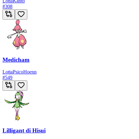
Lotta
Kanto
#
308
Medicham
Lotta
Psico
Hoenn
#
549
Lilligant di Hisui