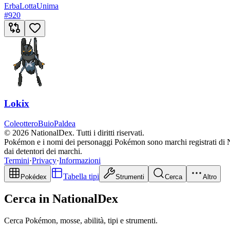
Erba
Lotta
Unima
#
920
Lokix
Coleottero
Buio
Paldea
© 2026 NationalDex. Tutti i diritti riservati.
Pokémon e i nomi dei personaggi Pokémon sono marchi registrati di Ni
dai detentori dei marchi.
Termini
·
Privacy
·
Informazioni
Tabella tipi
Pokédex
Strumenti
Cerca
Altro
Cerca in NationalDex
Cerca Pokémon, mosse, abilità, tipi e strumenti.