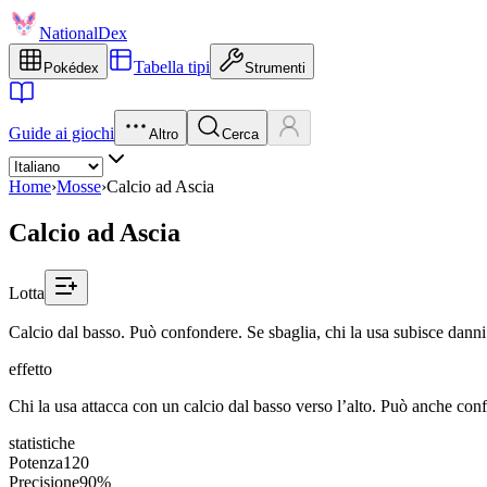
NationalDex
Tabella tipi
Pokédex
Strumenti
Guide ai giochi
Altro
Cerca
Home
›
Mosse
›
Calcio ad Ascia
Calcio ad Ascia
Lotta
Calcio dal basso. Può confondere. Se sbaglia, chi la usa subisce danni
effetto
Chi la usa attacca con un calcio dal basso verso l’alto. Può anche confo
statistiche
Potenza
120
Precisione
90%