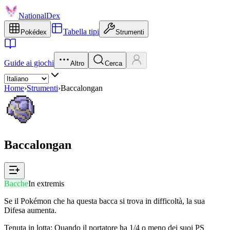
NationalDex
Tabella tipi
Pokédex
Strumenti
Guide ai giochi
Altro
Cerca
Home
›
Strumenti
›
Baccalongan
Baccalongan
Bacche
In extremis
Se il Pokémon che ha questa bacca si trova in difficoltà, la sua
Difesa aumenta.
Tenuta in lotta: Quando il portatore ha 1/4 o meno dei suoi PS