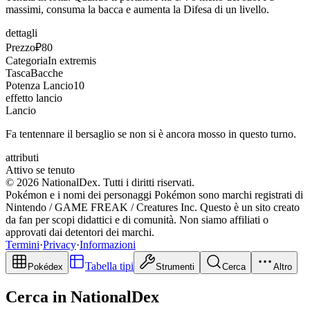
massimi, consuma la bacca e aumenta la Difesa di un livello.
dettagli
Prezzo
₽80
Categoria
In extremis
Tasca
Bacche
Potenza Lancio
10
effetto lancio
Lancio
Fa tentennare il bersaglio se non si è ancora mosso in questo turno.
attributi
Attivo se tenuto
© 2026 NationalDex. Tutti i diritti riservati.
Pokémon e i nomi dei personaggi Pokémon sono marchi registrati di
Nintendo / GAME FREAK / Creatures Inc. Questo è un sito creato
da fan per scopi didattici e di comunità. Non siamo affiliati o
approvati dai detentori dei marchi.
Termini
·
Privacy
·
Informazioni
Tabella tipi
Pokédex
Strumenti
Cerca
Altro
Cerca in NationalDex